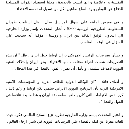
النفسية و الاعلامية و انها ليست بالجديدة ، معلنا استعداد القوات المسلحة
للدفاع عن الوطن و رد الصاع صاعين لكل من تسول له نفسه الاعتداء .
و في معرض اجابته علي سؤال لمراسل سأل : هل استلمت طهران
المنظومة الصاروخية الروسية S300 ، أشار المتحدث بإسم وزارة الخارجية
الي التعاون الوثيق القائم بين ايران و روسيا ، مؤكدا أنه سيجيب علي
السؤال في الوقت المناسب .
و بشأن تصريحات الرئيس الامريكي باراك اوباما حول ايران ، قال " ان هذه
التصريحات شملت اجزاء مختلفة ، منها الاعتراف بحق ايران بإمتلاك التقنية
النووية لأهداف سلمية ، و نأمل أن يقترن القول بالفعل في هذا المجال" .
و أضاف قائلا : "ان الوكالة الدولية للطاقة الذرية و المؤسسات الامنية
الامريكية اقرت بأن البرنامج النووي الايراني سلمي لكن اوباما و رغم ذلك ،
كرر نفس الاتهامات التي كان يطلقها سلفه ضد ايران و هذا ما يعد تناقضا في
القول والفعل" .
و اعتبر المتحدث بإسم وزارة الخارجية نظرية نزع السلاح العالمي فكرة جيدة
للغاية معربا عن امله بالقضاء علي الترسانات النووية في شتي ارجاء العالم .