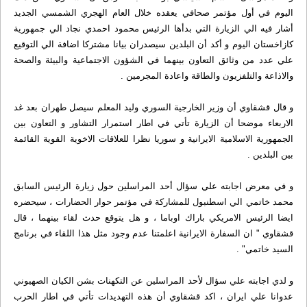
اليوم في أول مؤتمر صحافي يعقده خلال العام الهجري الشمسي الجديد
أشار فيه الي الزيارة التي بدأها الرئيس محمود احمدي نجاد الي جمهورية
كازاخستان اليوم و أكد أن البلدين سيصدران بيانا مشتركا اضافة الي التوقيع
علي عدد من وثائق التعاون بينهما في الشؤون الاجتماعية والبيئة والصحة
والاذاعة والتلفزيون والطاقة واعادة المجرمين .
و قال قشقاوي أن وزير الخارجية السوري وليد المعلم سيصل طهران بعد غد
الاربعاء موضحا أن الزيارة تأتي في اطار استمرار التشاور و التعاون بين
الجمهورية الاسلامية الايرانية و سوريا نظرا للعلاقات الاخوية القوية القائمة
بين البلدين .
و في معرض اجابته علي سؤال أحد المراسلين حول زيارة الرئيس السابق
محمد خاتمي الي اسطنبول للمشاركة في مؤتمر حوار الحضارات ، سيحضره
ايضا الرئيس الامريكي باراك اوباما ، و هل يتوقع حدث لقاء بينهما ، قال
قشقاوي " ان السفارة الايرانية اعلمتنا عدم وجود مثل هذا اللقاء في برنامج
السيد خاتمي‌" .
و لدي اجابته علي سؤال لأحد المراسلين عن التكهنات بشن الكيان الصهيوني
عدوانا علي ايران ، اكد قشقاوي أن هذه التهديدات تأتي في اطار الحرب