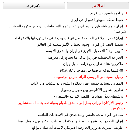
آخرالاخبار
الاکثر قراءة
زيادة متابعين انستقرام
ضبط شبكة لتبييض الاموال في ايران
إيران تتهم واشنطن بزيادة التوتر عبر دعمها الاحتجاجات... وتعتبر حكومة الحوثيين
"شرعية"
إيران تحذر "دولا في المنطقة" من عواقب وخيمة في حال تورطها بالاحتجاجات
تجميل الانف في ايران؛ وجهة الجمال الأكثر شعبية في العالم
"نوين ايرانا" للتجميل ..الابرز في ايران والشرق الاوسط
الجراحة التجميلية في إيران: كل ما تحتاج إلى معرفته
ماكرون: هناك تقارب مع ترامب حول إيران
40 فيلما يتوقع عرضها في مهرجان كان 2019
رحيل السينمائي الروسي الرائد مارلن خوتسييف
المغربي بنسالم حميش يفوز بجائزة الشيخ زايد للكتاب في الآداب
تطوير التعاون الأكاديمي بين طهران وسيول
واشنطن تحذّر بغداد من اللعبة الإيرانية «السوداء»
رئيس الأركان الإيراني يصل إلى دمشق للقيام بجولة تفقدية لـ"المستشارين
العسكريين"
نتنياهو : ايران تدعم غانتس ولبيد ضدي في الانتخابات القادمة
إيران: الصادرات الشهریة للنفط والمكثفات تخطت 2.75 مليون برميل يوميا
ظريف: تصريحات وزير الخارجية الأمريكي لا تمت أية صلة بالواقع