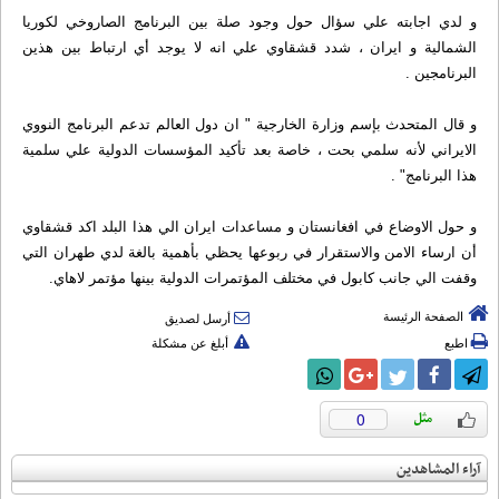
و لدي اجابته علي سؤال حول وجود صلة بين البرنامج الصاروخي لكوريا
الشمالية و ايران ، شدد قشقاوي علي انه لا يوجد أي ارتباط بين هذين
البرنامجين .
و قال المتحدث بإسم وزارة ‌الخارجية " ان دول العالم تدعم البرنامج النووي
الايراني لأنه سلمي بحت ، خاصة بعد تأكيد المؤسسات الدولية علي سلمية
هذا البرنامج" ‌.
و حول الاوضاع في افغانستان و مساعدات ايران الي هذا البلد اكد قشقاوي
أن ارساء الامن والاستقرار في ربوعها يحظي بأهمية بالغة لدي طهران التي
وقفت الي جانب كابول في مختلف المؤتمرات الدولية بينها مؤتمر لاهاي.
الصفحة الرئيسة
أرسل لصديق
اطبع
أبلغ عن مشكلة
0
آراء المشاهدين