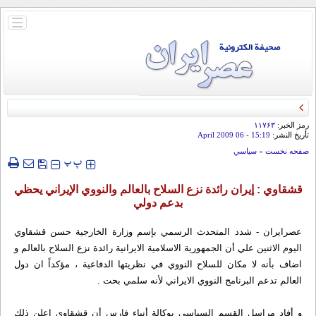
باز
و
بسته
کردن
منو
رمز الخبر:
۱۱۷۶۳
تأريخ النشر:
15:19
- 06 April 2009
صفحه نخست
»
سياسي
‍‍‍ پ
پ
قشقاوي : إيران رائدة نزع السلاح بالعالم والنووي الإيراني يحظي
بدعم دولي
عصرایران - شدد المتحدث الرسمي بإسم وزارة الخارجية حسن قشقاوي
اليوم الاثنين علي أن الجمهورية الاسلامية الايرانية رائدة نزع السلاح بالعالم و
اضاف بأنه لا مكان للسلاح النووي في نظريتها الدفاعية ، مؤكداً ان دول
العالم تدعم البرنامج النووي الايراني لأنه سلمي بحت .
و أفاد مراسل القسم السياسي بوكالة أنباء فارس أن قشقاوي اعلن ذلك