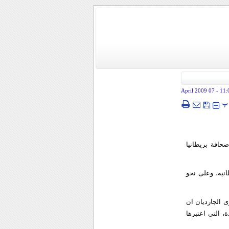
- 07 April 2009
11:
پ
افة بريطانيا
نية، وعلى نحو
ى الجارديان ان
 التي اعتبرها