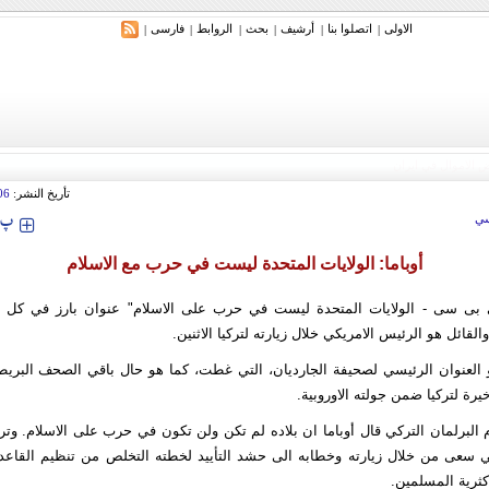
الاولی
اتصلوا بنا
أرشیف
بحث
الروابط
فارسی
|
|
|
|
|
|
تأريخ النشر:
06
‍‍‍ پ
ي
أوباما: الولايات المتحدة ليست في حرب مع الاسلام
 بی سی - الولايات المتحدة ليست في حرب على الاسلام" عنوان بارز في كل صح
والقائل هو الرئيس الامريكي خلال زيارته لتركيا الاثنين.
و العنوان الرئيسي لصحيفة الجارديان، التي غطت، كما هو حال باقي الصحف البريطا
يرة لتركيا ضمن جولته الاوروبية.
البرلمان التركي قال أوباما ان بلاده لم تكن ولن تكون في حرب على الاسلام. وتر
ي سعى من خلال زيارته وخطابه الى حشد التأييد لخطته التخلص من تنظيم القاعدة،
كثرية المسلمين.