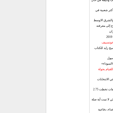
قب وخيمة في حال
أكثر شعبية في
ن والشرق الاوسط
ج إلى معرفته
ان
 خوتسييف
خ زايد للكتاب
سيول
«السوداء»
لقيام بجولة
ي الانتخابات
إيران: الصادرات الشهریة للنفط والمكثفات تخطت 2.75
 لا تمت أية صلة
داء، دفاعية