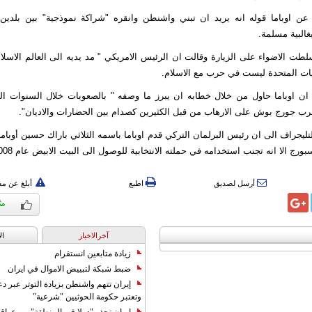
عن اوباما قوله انه يريد ان تبني واشنطن وانقره "شراكة نموذجية" بين بلدين ا
غالبية مسلمة.
سلطت الاضواء على الزيارة وقالت ان الرئيس الامريكي " مد يديه الى العالم الاسل
يات المتحدة ليست في حرب مع الاسلام.
ان اوباما حاول من خلال خطابه ان يبرز ما وصفه " بالصعوبات خلال السنوات القل
رب جورج بوش على الارهاب من قبل الكثيرين كصدام بين الحضارات والاديان".
ليجراف الى ان رئيس البرلمان التركي قدم اوباما باسمه الثلاثي باراك حسين أوبام
ورج الا انه تجنب استخدامه في حملته الانتخابية للوصول الى البيت الابيض عام 2008.
أرسل لصديق
اطبع
أبلغ عن م
آخرالاخبار
ال
زيادة متابعين انستقرام
ضبط شبكة لتبييض الاموال في ايران
إيران تتهم واشنطن بزيادة التوتر عبر دع
وتعتبر حكومة الحوثيين "شرعية"