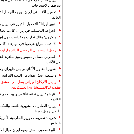
إيران تحذر "دولا في المنطقة" من عوا
تورطها بالاحتجاجات
تجميل الانف في ايران؛ وجهة الجمال ال
العالم
"نوين ايرانا" للتجميل ..الابرز في ايرا
الجراحة التجميلية في إيران: كل ما تحتا
ماكرون: هناك تقارب مع ترامب حول إير
40 فيلما يتوقع عرضها في مهرجان كان 2019
رحيل السينمائي الروسي الرائد مارلن
المغربي بنسالم حميش يفوز بجائزة الشي
في الآداب
تطوير التعاون الأكاديمي بين طهران و
واشنطن تحذّر بغداد من اللعبة الإيرانية 
رئيس الأركان الإيراني يصل إلى دمشق ل
تفقدية لـ"المستشارين العسكريين"
نتنياهو : ايران تدعم غانتس ولبيد ضدي ف
القادمة
مليون برميل يوميا
ظريف: تصريحات وزير الخارجية الأمريكي
بالواقع
اللواء صفوي: استراتيجية ايران حيال الأع