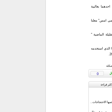
حدهما بغالبية
امي امس" معلنا
يلة الماضية "
ا الذي استخدمه
شكلة
0
اکثر قراءة
مها الاحتجاجات...