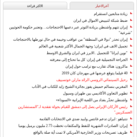
آخرالاخبار
الاکثر قراءة
زيادة متابعين انستقرام
ضبط شبكة لتبييض الاموال في ايران
إيران تتهم واشنطن بزيادة التوتر عبر دعمها الاحتجاجات... وتعتبر حكومة الحوثيين
"شرعية"
إيران تحذر "دولا في المنطقة" من عواقب وخيمة في حال تورطها بالاحتجاجات
تجميل الانف في ايران؛ وجهة الجمال الأكثر شعبية في العالم
"نوين ايرانا" للتجميل ..الابرز في ايران والشرق الاوسط
الجراحة التجميلية في إيران: كل ما تحتاج إلى معرفته
ماكرون: هناك تقارب مع ترامب حول إيران
40 فيلما يتوقع عرضها في مهرجان كان 2019
رحيل السينمائي الروسي الرائد مارلن خوتسييف
المغربي بنسالم حميش يفوز بجائزة الشيخ زايد للكتاب في الآداب
تطوير التعاون الأكاديمي بين طهران وسيول
واشنطن تحذّر بغداد من اللعبة الإيرانية «السوداء»
رئيس الأركان الإيراني يصل إلى دمشق للقيام بجولة تفقدية لـ"المستشارين
العسكريين"
نتنياهو : ايران تدعم غانتس ولبيد ضدي في الانتخابات القادمة
إيران: الصادرات الشهریة للنفط والمكثفات تخطت 2.75 مليون برميل يوميا
ظريف: تصريحات وزير الخارجية الأمريكي لا تمت أية صلة بالواقع