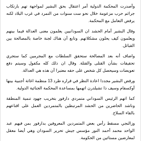
وأصدرت المحكمة الدولية أمر اعتقال بحق البشير لمواجهة تهم بارتكاب
جرائم حرب مزعومة خلال نحو ست سنوات من التمرد في غرب البلاد لكنه
يرفض التعامل مع المحكمة.
وقال البشير أمام الحشد ان السودانيين يعلمون معنى العدالة فيما بينهم
ويعلمون كيف يحلون مشكلاتهم. وتابع أن هناك لجنة خاصة بالمصالحة بين
القبائل.
واضاف أنه بعد المصالحة ستحقق السلطات مع المجرمين كما ستجري
تحقيقات بشأن القتلى والقتلة. وقال ان ذلك كله مكفول وسيتم دفع
تعويضات وسيحصل كل شخص على حقه معتبرا أن هذه هي العدالة.
ورفض البشير مجددا اعادة النظر في قراره طرد 13 منظمة اغاثة أجنبية بينها
أوكسفام وسيف ذا تشيلدرن اتهمها بمساعدة المحكمة الجنائية الدولية.
كما اتهم الرئيس السوداني متمردي دارفور بتخريب جهود تنمية المنطقة
وناشد الحاضرين من الحشد المرتبطين بالمتمردين العمل على اقناعهم
بالقاء السلاح.
وزالنجي مسقط رأس بعض المتمردين المعروفين بدارفور بمن فيهم عبد
الواحد محمد أحمد النور مؤسس جيش تحرير السودان وهي أيضا معقل
لمعارضين مستائين من الحكومة.