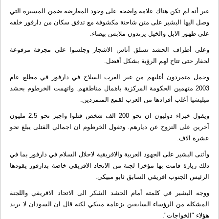
غير أنه لم تكن هناك علامة واضحة على وجود المعارضة ضمن المسيرة التي
وصل اليها البشير على متن شاحنة مكشوفة مع تدفق سكان من دارفور خلفه
على ظهور الابل والخيل يرتدون ملابس بيضاء.
وعلى أطراف الحشد تسلق أناس الاشجار وجلسوا على مجرفة مرفوعة
لحفار حتى تتاح لهم الرؤية بشكل أفضل.
وحمل متمردون أغلبهم من غير العرب السلاح في دارفور في مطلع عام
2003 متهمين الحكومة المركزية باهمال مناطقهم. واتهمت الخرطوم بحشد
ميليشيا أغلب أفرادها من العرب لقمع المتمردين.
ويقول خبراء دوليون ان نحو 200 الف شخص قتلوا واجبر نحو 2.5 مليون
آخرين على النزوح عن ديارهم. وتقول الخرطوم ان اجمالي القتلى يبلغ نحو
عشرة الاف.
وأثنى البشير على الجهود العربية والافريقية لاحلال السلام في دارفور بما في
ذلك زيارة قامت بها مؤخرا لجنة من الاتحاد الافريقي خاصة بدارفور يقودها
الرئيس الجنوب افريقي السابق ثابو مبيكي.
ووجه البشير في كلمته أمام الحشد الشكر الى الاتحاد الافريقي واللجنة
المشكلة من الرؤساء السابقين بزعامة مبيكي لكنه قال ان السودان لا يريد
هؤلاء "الخواجات".