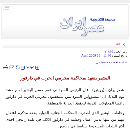
باز
و
بسته
کردن
منو
قائد الحرس الثوري: إيران ستدمر أمريكا وإسرائيل والسعودية إذا تجاوزت خطوط طهران
الحمراء
رمز الخبر:
۱۱۸۴۵
تأريخ النشر:
11:40
- 08 April 2009
صفحه نخست
»
سياسي
‍‍‍ پ
پ
البشير يتعهد بمحاكمة مجرمي الحرب في دارفور
عصرایران - (رويترز) - قال الرئيس السوداني عمر حسن البشير أمام حشد
يوم الثلاثاء ان المسؤولين السودانيين سيتعقبون مجرمي الحرب في دارفور
رافضا المحاولات الغربية لتحقيق العدالة بالمنطقة.
وخاطب البشير الذي أصدرت المحكمة الجنائية الدولية بحقه مذكرة اعتقال
بتهم من بينها تدبير أعمال وحشية في دارفور الالاف في بلدة زالنجي احدى
أكثر البلدات المشحونة سياسيا في دارفور.