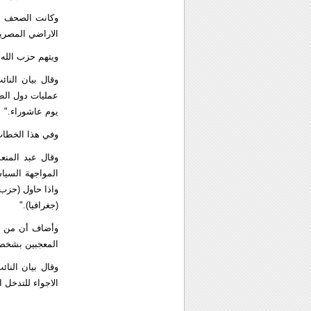
وكانت الصحف ا
الاراضي المصرية
ويتهم حزب الله 
وقال بيان النا
عمليات دول الطو
يوم عاشوراء."
وفي هذا الخطاب
وقال عبد المنع
المواجهة السياس
واذا حاول (حزب 
(جغرافيا)."
وأضاف أن من ال
المعجبين بشخص ن
وقال بيان النا
الاجواء للتدخل 