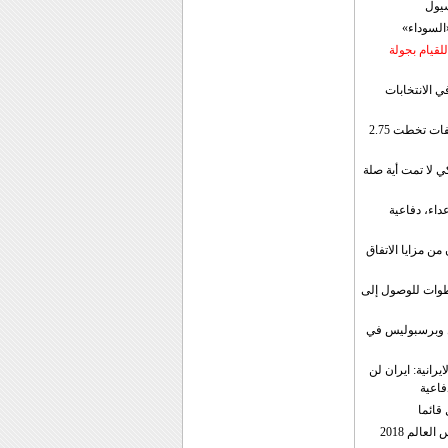
سيول
«السوداء»
لقيام بجولة
ي الانتخابات
إيران: الصادرات الشهریة للنفط والمكثفات تخطت 2.75
 لا تمت أية صلة
داء، دفاعية
ن مزايا الاتفاق
طوات للوصول إلى
ال وبرسبوليس في
رانية: ايران لن
فاعية
 قائما
عالم 2018