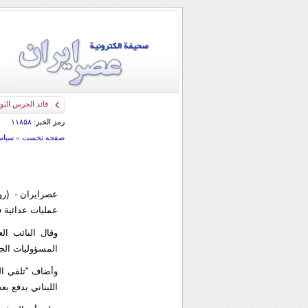
قائد الحرس الثو
رمز الخبر:
۱۱۸۵۸
صفحه نخست
»
سياس
عمليات عدائية ف
وقال النائب ال
المسؤوليات الجن
وأضاف "تلقى الن
اللبناني بدفع ب