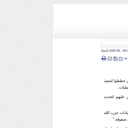
- 09 April 2009
09:
پ
ن كوادر حزب الله اللبناني خططوا لتنفيذ
مليات.
 عليهم لتحديد
يادات حزب الله
ى صفوفه."