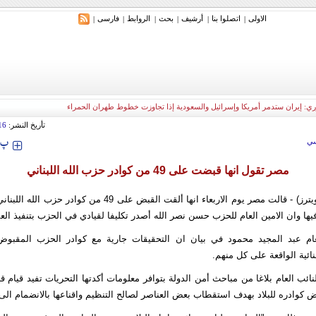
الاولی
اتصلوا بنا
أرشیف
بحث
الروابط
فارسی
|
|
|
|
|
|
ري: إيران ستدمر أمريكا وإسرائيل والسعودية إذا تجاوزت خطوط طهران الحمراء
تأريخ النشر:
16
‍‍‍ پ
ي
مصر تقول انها قبضت على 49 من كوادر حزب الله اللبناني
عصرایران - (رويترز) - قالت مصر يوم الاربعاء انها ألقت القبض على 49 م
يها وان الامين العام للحزب حسن نصر الله أصدر تكليفا لقيادي في الحزب بتنفيذ الع
عام عبد المجيد محمود في بيان ان التحقيقات جارية مع كوادر الحزب المقبوض
ائية الواقعة على كل منهم.
ائب العام بلاغا من مباحث أمن الدولة بتوافر معلومات أكدتها التحريات تفيد قيام ق
عض كوادره للبلاد بهدف استقطاب بعض العناصر لصالح التنظيم واقناعها بالانضمام ال