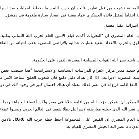
لمحلية نشرت من قبل تقارير قالت ان حزب الله ربما يخطط لعمليات ضد اسرائي
 انتقاما لمقتل قائده العسكري عماد مغنية في انفجار سيارة ملغومة في دمشق.
اسرائيل بقتل مغنية.
ئب العام المصري ان "التحريات أكدت قيام الامين العام لحزب الله اللبناني بتكل
ق بالحزب بالاعداد لتنفيذ عمليات عدائية بالأراضي المصرية عقب انتهائه من القاء
 ناشد نصر الله القوات المسلحة المصرية التمرد على الحكومة.
م سعيد مدير مركز الاهرام للدراسات السياسية والاستراتيجية "هذا سيصب بعض 
ية المصرية الايرانية.. اذا كان هناك دليل دامغ فان شعوب الخليج ستأخذ الامر 
الله) اقامة فرع له في مصر فذلك معناه أن هناك احتمال كبير في وجود ذلك في دول
ممكن أن يتمكن حزب الله من اقامة خلايا في مصر ولكن أعضاء الجماعة ربما ي
صر الله الذي جعلته معارضته لاسرائيل بطلا شعبيا في العالم العربي وليسوا عملاء 
ئب العام المصري ان القبض على المجموعة أحبط خطة حزب الله للاخلال بالامن 
الذي دعا نصر الله الجيش المصري للقيام به.