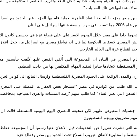
من ذلك هو "القيام بعمليات عدائية داخل البلاد وتدريب العناصر المدفوعة من ال
ة لاستخدامها في تلك العمليات."
بين مصر وحزب الله بعد انتقاد القاهرة لعملية قام بها الحزب عبر الحدود مع اسرائ
نتها اسرائيل على لبنان.
جوما حادا على مصر خلال الهجوم الاسرائيلي على قطاع غزة في ديسمبر كانون الاول
لجيش المصري لاسقاط الحكومة لما قال انه تواطؤ مصري مع اسرائيل من خلال اغلاق 
حيد لقطاع غزة الى العالم الخارجي.
عام المصري في البيان ان المجموعة التي أُلقي القبض عليها كُلفت بتأسيس م
 المستقطبة لاتخاذها ساترا لتنفيذ المهام المكلفين بها من جانب التنظيم.
ى والمدن الواقعة على الحدود المصرية الفلسطينية وارسال النتائج الى كوادر الحزب 
الله طلب من كوادره في مصر "استئجار بعض العقارات المطلة على المجرى ا
سفن التي تعبر القناة" كما طلب منهم "رصد المنشات والقرى السياحية بمحافظ
ن جنسيات المقبوض عليهم لكن صحيفة المصري اليوم اليومية المستقلة قالت ان 
مهم مصريون وبينهم فلسطينيون.
 التي نشرت تقريرا عن التحقيقات قبل الاعلان عنها رسميا أن المجموعة خطط
ستعمالها مخابيء لانفاق لتهريب السلاح تحت الحدود بين مصر وقطاع غزة.