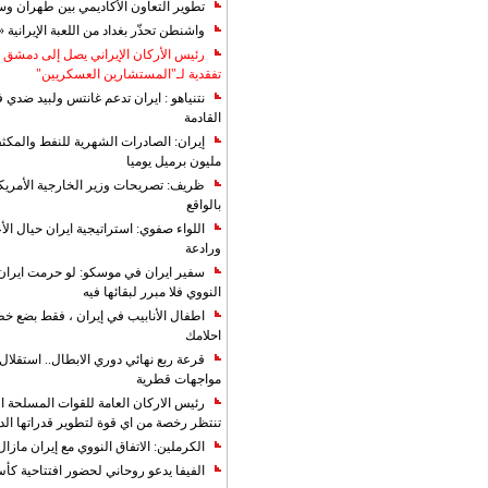
تطوير التعاون الأكاديمي بين طهران و
واشنطن تحذّر بغداد من اللعبة الإيرانية 
رئيس الأركان الإيراني يصل إلى دمشق ل
تفقدية لـ"المستشارين العسكريين"
نتنياهو : ايران تدعم غانتس ولبيد ضدي ف
القادمة
مليون برميل يوميا
ظريف: تصريحات وزير الخارجية الأمريكي
بالواقع
اللواء صفوي: استراتيجية ايران حيال الأع
ورادعة
سفير ايران في موسكو: لو حرمت ايران م
النووي فلا مبرر لبقائها فيه
اطفال الأنابيب في إيران ، فقط بضع خ
احلامك
قرعة ربع نهائي دوري الابطال.. استقل
مواجهات قطرية
رئيس الاركان العامة للقوات المسلحة الاي
تنتظر رخصة من اي قوة لتطوير قدراتها الد
الكرملين: الاتفاق النووي مع إيران مازال
الفيفا يدعو روحاني لحضور افتتاحية كأس ال