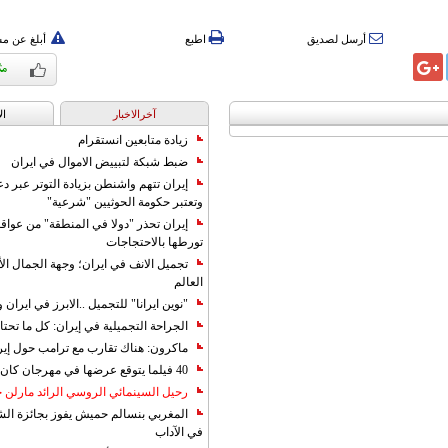
أرسل لصديق
اطبع
أبلغ عن م
آخرالاخبار
ال
زيادة متابعين انستقرام
ضبط شبكة لتبييض الاموال في ايران
إيران تتهم واشنطن بزيادة التوتر عبر دع
وتعتبر حكومة الحوثيين "شرعية"
إيران تحذر "دولا في المنطقة" من عوا
تورطها بالاحتجاجات
تجميل الانف في ايران؛ وجهة الجمال ال
العالم
"نوين ايرانا" للتجميل ..الابرز في ايرا
الجراحة التجميلية في إيران: كل ما تحتا
ماكرون: هناك تقارب مع ترامب حول إير
40 فيلما يتوقع عرضها في مهرجان كان 2019
رحيل السينمائي الروسي الرائد مارلن
المغربي بنسالم حميش يفوز بجائزة الشي
في الآداب