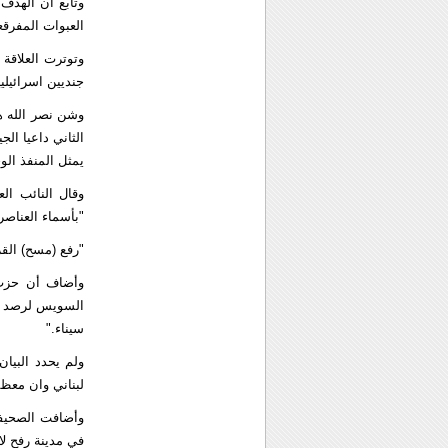
وتابع أن الهدف 
العبوات المفرقع
وتوترت العلاقة 
جنديين اسرائيليين عام 2006 مما تسبب في حرب واسعة ش
وشن نصر الله ه
الثاني داعيا ا
يمثل المنفذ الو
وقال النائب ال
"بأسماء العناصر
"رفع (مسح) القر
وأضاف أن حزب 
السويس لرصد ال
سيناء."
ولم يحدد البيا
لبناني وان معظ
وأضافت الصحيفة
في مدينة رفح لا