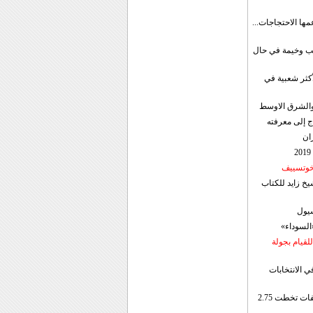
مها الاحتجاجات...
قب وخيمة في حال
أكثر شعبية في
ن والشرق الاوسط
ج إلى معرفته
ان
 خوتسييف
خ زايد للكتاب
سيول
«السوداء»
لقيام بجولة
ي الانتخابات
إيران: الصادرات الشهریة للنفط والمكثفات تخطت 2.75