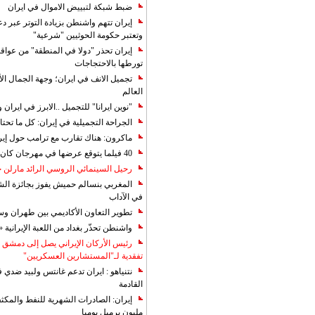
ضبط شبكة لتبييض الاموال في ايران
إيران تتهم واشنطن بزيادة التوتر عبر دع
وتعتبر حكومة الحوثيين "شرعية"
إيران تحذر "دولا في المنطقة" من عوا
تورطها بالاحتجاجات
تجميل الانف في ايران؛ وجهة الجمال ال
العالم
"نوين ايرانا" للتجميل ..الابرز في ايرا
الجراحة التجميلية في إيران: كل ما تحتا
ماكرون: هناك تقارب مع ترامب حول إير
40 فيلما يتوقع عرضها في مهرجان كان 2019
رحيل السينمائي الروسي الرائد مارلن
المغربي بنسالم حميش يفوز بجائزة الشي
في الآداب
تطوير التعاون الأكاديمي بين طهران و
واشنطن تحذّر بغداد من اللعبة الإيرانية 
رئيس الأركان الإيراني يصل إلى دمشق ل
تفقدية لـ"المستشارين العسكريين"
نتنياهو : ايران تدعم غانتس ولبيد ضدي ف
القادمة
مليون برميل يوميا