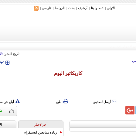
الاولی
اتصلوا بنا
أرشیف
بحث
الروابط
فارسی
|
|
|
|
|
|
تأريخ النشر:
59
‍‍‍ پ
ي
كاريكاتير اليوم
أرسل لصديق
اطبع
أبلغ عن م
آخرالاخبار
ال
زيادة متابعين انستقرام