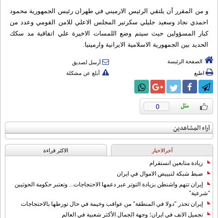
و من المقرر أن يلتقي الرئيس الارميني في طهران رئيس الجمهورية محمود
احمدي نجاد وسعيد جليلي سكرتير المجلس الاعلي للامن القومي وعدد من
كبار المسؤولين حيث سيتم وضع اللمسات الاخيرة علي اتفاقية مد سكك
الحديد بين الجمهورية الاسلامية الايرانية وارمينيا.
الصفحة الرئيسة
أرسل لصديق
اطبع
أبلغ عن مشكلة
0
آراء المشاهدين
آخرالاخبار
الاکثر قراءة
زيادة متابعين انستقرام
ضبط شبكة لتبييض الاموال في ايران
إيران تتهم واشنطن بزيادة التوتر عبر دعمها الاحتجاجات... وتعتبر حكومة الحوثيين
"شرعية"
إيران تحذر "دولا في المنطقة" من عواقب وخيمة في حال تورطها بالاحتجاجات
تجميل الانف في ايران؛ وجهة الجمال الأكثر شعبية في العالم