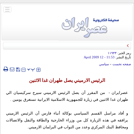
باز
و
بسته
کردن
منو
رمز الخبر:
۱۱۹۴۴
تأريخ النشر:
11:53
- 12 April 2009
صفحه نخست
»
سياسي
‍‍‍ پ
پ
الرئيس‌ الارميني يصل طهران غدا الاثنين
عصرایران - من المقرر أن يصل الرئيس الارميني سيرج سركيسيان الي
طهران غدا الاثنين في زيارة للجمهورية الاسلامية الايرانية تستغرق يومين .
و أفاد مراسل القسم السياسي بوكالة أنباء فارس أن الرئيس الارميني
يرافقه في هذه الزيارة كل من وزراء الخارجية والطاقة والنقل والاتصالات
ومحافظ البنك المركزي وعدد من النواب في البرلمان الارميني.