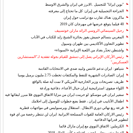
"نوين ايرانا" للتجميل ..الابرز في ايران والشرق الاوسط
الجراحة التجميلية في إيران: كل ما تحتاج إلى معرفته
ماكرون: هناك تقارب مع ترامب حول إيران
40 فيلما يتوقع عرضها في مهرجان كان 2019
رحيل السينمائي الروسي الرائد مارلن خوتسييف
المغربي بنسالم حميش يفوز بجائزة الشيخ زايد للكتاب في الآداب
تطوير التعاون الأكاديمي بين طهران وسيول
واشنطن تحذّر بغداد من اللعبة الإيرانية «السوداء»
رئيس الأركان الإيراني يصل إلى دمشق للقيام بجولة تفقدية لـ"المستشارين
العسكريين"
نتنياهو : ايران تدعم غانتس ولبيد ضدي في الانتخابات القادمة
إيران: الصادرات الشهریة للنفط والمكثفات تخطت 2.75 مليون برميل يوميا
ظريف: تصريحات وزير الخارجية الأمريكي لا تمت أية صلة بالواقع
اللواء صفوي: استراتيجية ايران حيال الأعداء، دفاعية ورادعة
سفير ايران في موسكو: لو حرمت ايران من مزايا الاتفاق النووي فلا مبرر لبقائها فيه
اطفال الأنابيب في إيران ، فقط بضع خطوات للوصول إلى احلامك
قرعة ربع نهائي دوري الابطال.. استقلال وبرسبوليس في مواجهات قطرية
رئيس الاركان العامة للقوات المسلحة الايرانية: ايران لن تنتظر رخصة من اي قوة
لتطوير قدراتها الدفاعية
الكرملين: الاتفاق النووي مع إيران مازال قائما
الفيفا يدعو روحاني لحضور افتتاحية كأس العالم 2018