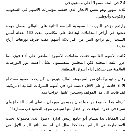
2.4 في المئة مسجلا أعلى مستوى في
ثلاثة شهور وهو نفس الانجاز الذي حققته مؤشرات الاسهم في السعودية
والكويت وأبوظبي.
وارتفع مؤشر البورصة السعودية للجلسة الثانية على التوالي بفضل موجة
صعود في أواخر المعاملات ليحافظ على مكاسب بلغت 160 نقطة أمس
السبت رغم تراجع اثنين من أكبر ثلاثة أسهم عقب صرف توزيعات أرباح
نقدية.
كانت الاسهم العالمية ختمت معاملات الاسبوع الماضي على أداء قوي مما
عزز الثقة المحلية لكن المحللين منقسمون بشأن أهمية دور البورصات
العالمية في تشكيل أداء أسواق المنطقة.
وقال ماثيو ويكمان من المجموعة المالية-هيرميس "لن يحدث صعود مستدام
الا اذا قادته أو على الاقل دعمته قوة في أسهم الشركات المالية الامريكية.
لقد قادتنا الى هذا الموقف وسيتعين عليها اخراجنا منه.
"أرقام هذا الاسبوع من جولدمان وجيه.بي مورجان ستملي اتجاه القطاع وأي
شيء في حدود التوقعات أو أفضل منها سيبقي موجة الصعود في مسارها."
في المقابل بدا هشام أبو جامع رئيس ادارة الاصول لدى مجموعة بخيت
الاستثمارية في الرياض متشككا وقال ان ايجابية نتائج الربع الاول في