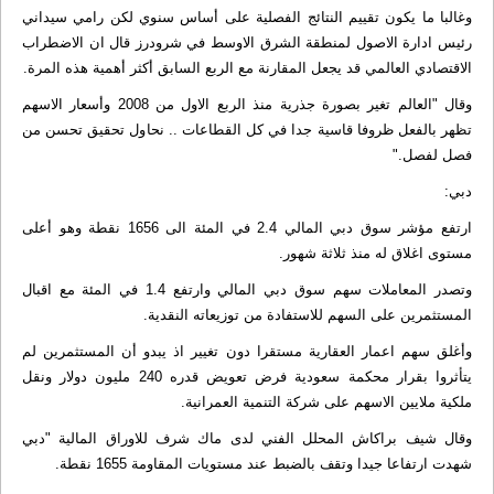
وغالبا ما يكون تقييم النتائج الفصلية على أساس سنوي لكن رامي سيداني
رئيس ادارة الاصول لمنطقة الشرق الاوسط في شرودرز قال ان الاضطراب
الاقتصادي العالمي قد يجعل المقارنة مع الربع السابق أكثر أهمية هذه المرة.
وقال "العالم تغير بصورة جذرية منذ الربع الاول من 2008 وأسعار الاسهم
تظهر بالفعل ظروفا قاسية جدا في كل القطاعات .. نحاول تحقيق تحسن من
فصل لفصل."
دبي:
ارتفع مؤشر سوق دبي المالي 2.4 في المئة الى 1656 نقطة وهو أعلى
مستوى اغلاق له منذ ثلاثة شهور.
وتصدر المعاملات سهم سوق دبي المالي وارتفع 1.4 في المئة مع اقبال
المستثمرين على السهم للاستفادة من توزيعاته النقدية.
وأغلق سهم اعمار العقارية مستقرا دون تغيير اذ يبدو أن المستثمرين لم
يتأثروا بقرار محكمة سعودية فرض تعويض قدره 240 مليون دولار ونقل
ملكية ملايين الاسهم على شركة التنمية العمرانية.
وقال شيف براكاش المحلل الفني لدى ماك شرف للاوراق المالية "دبي
شهدت ارتفاعا جيدا وتقف بالضبط عند مستويات المقاومة 1655 نقطة.