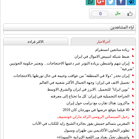
0
آراء المشاهدين
آخرالاخبار
الاکثر قراءة
زيادة متابعين انستقرام
ضبط شبكة لتبييض الاموال في ايران
إيران تتهم واشنطن بزيادة التوتر عبر دعمها الاحتجاجات... وتعتبر حكومة الحوثيين
"شرعية"
إيران تحذر "دولا في المنطقة" من عواقب وخيمة في حال تورطها بالاحتجاجات
تجميل الانف في ايران؛ وجهة الجمال الأكثر شعبية في العالم
"نوين ايرانا" للتجميل ..الابرز في ايران والشرق الاوسط
الجراحة التجميلية في إيران: كل ما تحتاج إلى معرفته
ماكرون: هناك تقارب مع ترامب حول إيران
40 فيلما يتوقع عرضها في مهرجان كان 2019
رحيل السينمائي الروسي الرائد مارلن خوتسييف
المغربي بنسالم حميش يفوز بجائزة الشيخ زايد للكتاب في الآداب
تطوير التعاون الأكاديمي بين طهران وسيول
واشنطن تحذّر بغداد من اللعبة الإيرانية «السوداء»