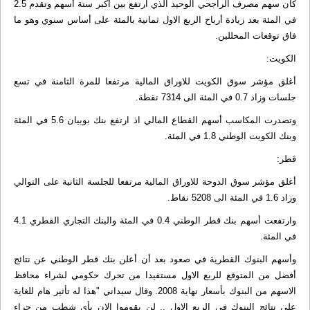
كان سهم مصرف الراجحي الوحيد الذي ارتفع بين أكبر ستة أسهم وتقدم 2.5
في المئة بعد زيادة أرباح الربع الاول ثمانية بالمئة على أساس سنوي وهو ما
فاق توقعات المحللين.
الكويت:
أغلق مؤشر سوق الكويت للاوراق المالية مرتفعا للمرة الثامنة في تسع
جلسات وزاد 0.7 في المئة الى 7314 نقطة.
وتصدرت المكاسب أسهم القطاع المالي اذ ارتفع بنك بوبيان 5.6 في المئة
وبنك الكويت الوطني 1.8 في المئة.
قطر:
أغلق مؤشر سوق الدوحة للاوراق المالية مرتفعا للجلسة الثانية على التوالي
وزاد 1.6 في المئة الى 5208 نقاط.
وارتفعت أسهم بنك قطر الوطني 0.4 في المئة والبنك التجاري القطري 4.1
في المئة.
وأسهم البنوك القطرية في صعود بعد أن أعلن بنك قطر الوطني عن نتائج
أفضل من المتوقع للربع الاول مستفيدا من تحرك حكومي لشراء محافظ
الاسهم من البنوك بأسعار نهاية 2008. وقال سيداني "هذا له تأثير هام للغاية
على نتائج البنوك فى الربع الاول .. لن يقوموا الان بأي شطب من جراء