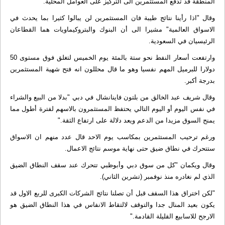
المنطقة قد تدفع المستثمرين الى التركيز على العوامل المحلية.
وقال "اذا رأينا نتائج طيبة فان المستثمرين لن يبالوا كثيرا بما يحدث في
الاسواق العالمية" مشيرا الى أن البنوك والبتروكيماويات هما القطاعان
الرئيسيان في السعودية.
وارتفعت أسعار النفط نحو ستة بالمئة يوم الخميس لتغلق فوق مستوى 50
دولارا للبرميل المهم نفسيا وهو ما قال محللون انه فتح شهية المستثمرين
بدرجة أكبر.
وقال شريف عبد الخالق من بلتون فاينانشال في دبي "بدلا من البيع والشراء
في نفس اليوم أو اليوم التالي يحتفظ المستثمرون بالاسهم لفترة أطول مما
يمنح السوق مزيدا من الدعم ويعد دلالة على ارتفاع الثقة."
ورغم ترحيب المستثمرين بمكاسب يوم الاحد قال عدد منهم ان الاسواق
ستتحرك في نطاق ضيق حتى نهاية موسم نتائج الاعمال.
وقال ويكمان "كل من سوق دبي وأبوظبي تتحرك عند سقف النطاق الضيق
الذي لم نغادره منذ نوفمبر (تشرين الثاني).
"لكن اختراق هذا السقف قبل أن تصلنا نتائج الشركات الكبرى للربع الاول قد
يكون بعيد المنال جدا والتوقف لالتقاط الانفاس في هذا النطاق الضيق هو
الارجح للاسابيع القليلة القادمة."