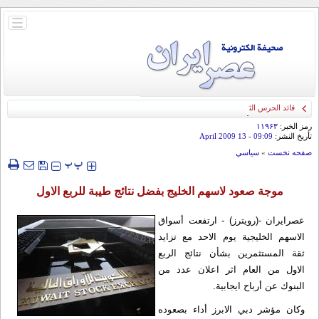
باز
و
بسته
کردن
منو
قائد الحرس الثوري: إيران ستدمر أمريكا وإسرائيل والسعودية إذا تجاوزت خطوط طهران
الحمراء
رمز الخبر:
۱۱۹۶۳
تأريخ النشر:
09:09
- 13 April 2009
صفحه نخست
»
سياسي
‍‍‍ پ
پ
موجة صعود لاسهم الخليج بفضل نتائج طيبة للربع الاول
عصرایران -(رويترز) - ارتفعت أسواق
الاسهم الخليجية يوم الاحد مع تزايد
ثقة المستثمرين بشأن نتائج الربع
الاول من العام اثر اعلان عدد من
البنوك عن أرباح ايجابية.
وكان مؤشر دبي الابرز أداء بصعوده