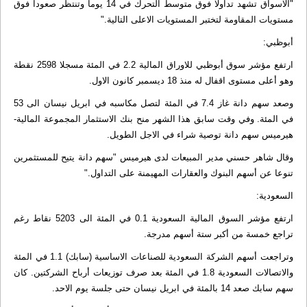
"الاسواق تشهد تداولا فوق متوسط التحرك في 14 يوما وتنتظر صعودا فوق
مستويات المقاومة لتختبر المستويات الاعلى التالية."
أبوظبي:
ارتفع مؤشر سوق أبوظبي للاوراق المالية 2.2 في المئة مسجلا 2598 نقطة
وهو أعلى مستوى اقفال له منذ 18 ديسمبر كانون الاول.
وصعد سهم دانة غاز 7.4 في المئة لتصل مكاسبه في ابريل نيسان الى 53
في المئة. وفي وقت سابق هذا الشهر منح بنك الاستثمار المجموعة المالية-
هيرميس سهم دانة توصية شراء في الاجل الطويل.
وقال شاهر حسني مدير المبيعات لدى هيرميس "سهم دانة يتيح للمستثمرين
تنوعا عن أسهم البنوك والعقارات المهيمنة على التداول."
السعودية:
ارتفع مؤشر السوق المالية السعودية 0.1 في المئة الى 5203 نقاط رغم
تراجع خمسة من أكبر ستة أسهم مدرجة.
وتراجعت أسهم الشركة السعودية للصناعات الاساسية (سابك) 1.1 في المئة
والاتصالات السعودية 1.8 في المئة بعد صرف توزيعات أرباح الشركتين. كان
سهم سابك صعد 14 بالمئة في ابريل نيسان حتى جلسة يوم الاحد.