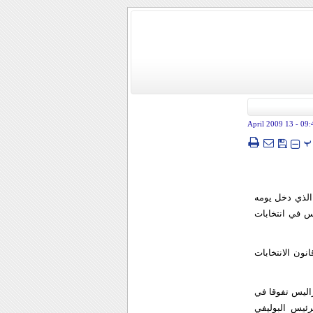
- 13 April 2009
09:
پ
 الذي دخل يومه
س في انتخابات
ون الانتخابات
اليس تفوقا في
ئيس البوليفي