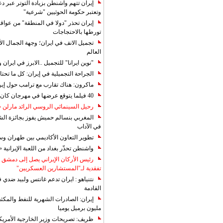
إيران تتهم واشنطن بزيادة التوتر عبر دع
وتعتبر حكومة الحوثيين "شرعية"
إيران تحذر "دولا في المنطقة" من عوا
تورطها بالاحتجاجات
تجميل الانف في ايران؛ وجهة الجمال ال
العالم
"نوين ايرانا" للتجميل ..الابرز في ايرا
الجراحة التجميلية في إيران: كل ما تحتا
ماكرون: هناك تقارب مع ترامب حول إير
40 فيلما يتوقع عرضها في مهرجان كان 2019
رحيل السينمائي الروسي الرائد مارلن
المغربي بنسالم حميش يفوز بجائزة الشي
في الآداب
تطوير التعاون الأكاديمي بين طهران و
واشنطن تحذّر بغداد من اللعبة الإيرانية 
رئيس الأركان الإيراني يصل إلى دمشق ل
تفقدية لـ"المستشارين العسكريين"
نتنياهو : ايران تدعم غانتس ولبيد ضدي ف
القادمة
مليون برميل يوميا
ظريف: تصريحات وزير الخارجية الأمريكي