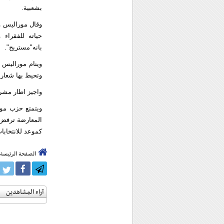
بشعبية.
وقال موراليس و
حياته للفقراء 
بانه"مستريح".
وينام موراليس 
وتحيط بها شعارا
واجيز اطار مشرو
ويتمتع حزب مو
المعارضة ترفض 
كموعد للانتخابات
الصفحة الرئيسة
آراء المشاهدين