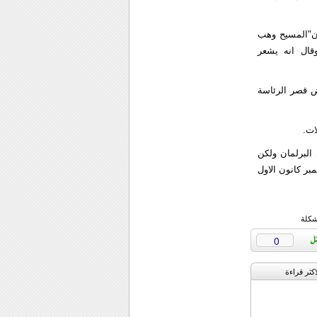
ان"المسيح وهب
وقال انه يشعر
ض قصر الرئاسة
ات.
لبرلمان ولكن
ر كانون الاول
شكلة
0
اکثر قراءة