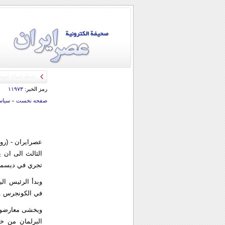
رمز الخبر:
۱۱۹۷۳
صفحه نخست
»
سياس
عصرایران - (روي
الثالث الى ان 
تجري في ديسمبر
وبدأ الرئيس ال
في الكونجرس .
ويخشى معارضون 
البرلمان من خ