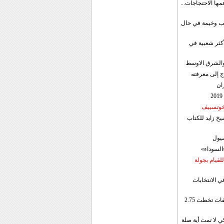
مها الاحتجاجات...
قب وخيمة في حال
أكثر شعبية في
ن والشرق الاوسط
ج إلى معرفته
ان
 خوتسييف
خ زايد للكتاب
سيول
«السوداء»
لقيام بجولة
ي الانتخابات
إيران: الصادرات الشهریة للنفط والمكثفات تخطت 2.75
 لا تمت أية صلة