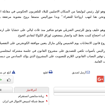
هو اول رئيس لبوليفيا من السكان الاصليين للبلاد للتلفزيون الحكومي في مقابلة 
ونحن هنا لنهب ارواحنا للفقراء." وبدا موراليس متمتعا بروح معنوية مرتفعة 
وهو حليف وثيق للرئيس الفنزيلي هوجو شافيز منذ ثلاث ليالي على حشايا على ار
ت احتجاج كتبت بخط اليد وانصار يمضغون اوراق الكوكا لتفادي الجوع.
ع قانون الانتخابات يوم الخميس ولكن مازال يتعين موافقة الكونجرس على التفصيل
راليس بأصوات تكفي للتصديق على مشروع القانون في جلسة مشتركة لمجلسي ا
توفير النصاب القانوني اللازم للتصويت على المشروع الذي يؤكد السادس من ديسمب
 العامة.
أرسل لصديق
اطبع
أبلغ عن م
آخرالاخبار
ال
زيادة متابعين انستقرام
ضبط شبكة لتبييض الاموال في ايران