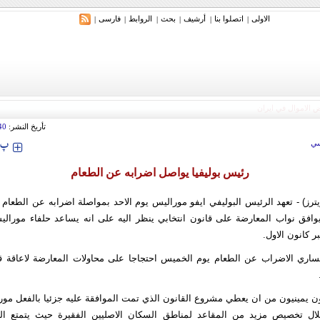
الاولی
اتصلوا بنا
أرشیف
بحث
الروابط
فارسی
|
|
|
|
|
|
تأريخ النشر:
40
‍‍‍ پ
ي
رئيس بوليفيا يواصل اضرابه عن الطعام
ترز) - تعهد الرئيس البوليفي ايفو موراليس يوم الاحد بمواصلة اضرابه عن الطعام
يوافق نواب المعارضة على قانون انتخابي ينظر اليه على انه يساعد حلفاء مورالي
 كانون الاول.
يساري الاضراب عن الطعام يوم الخميس احتجاجا على محاولات المعارضة لاعاقة قان
يمينيون من ان يعطي مشروع القانون الذي تمت الموافقة عليه جزئيا بالفعل مور
لال تخصيص مزيد من المقاعد لمناطق السكان الاصليين الفقيرة حيث يتمتع الر