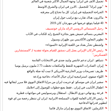
تجميل الانف في ايران؛ وجهة الجمال الأكثر شعبية في العالم
"نوين ايرانا" للتجميل ..الابرز في ايران والشرق الاوسط
الجراحة التجميلية في إيران: كل ما تحتاج إلى معرفته
ماكرون: هناك تقارب مع ترامب حول إيران
40 فيلما يتوقع عرضها في مهرجان كان 2019
رحيل السينمائي الروسي الرائد مارلن خوتسييف
المغربي بنسالم حميش يفوز بجائزة الشيخ زايد للكتاب في الآداب
تطوير التعاون الأكاديمي بين طهران وسيول
واشنطن تحذّر بغداد من اللعبة الإيرانية «السوداء»
رئيس الأركان الإيراني يصل إلى دمشق للقيام بجولة تفقدية لـ"المستشارين
العسكريين"
نتنياهو : ايران تدعم غانتس ولبيد ضدي في الانتخابات القادمة
إيران: الصادرات الشهریة للنفط والمكثفات تخطت 2.75 مليون برميل يوميا
ظريف: تصريحات وزير الخارجية الأمريكي لا تمت أية صلة بالواقع
اللواء صفوي: استراتيجية ايران حيال الأعداء، دفاعية ورادعة
سفير ايران في موسكو: لو حرمت ايران من مزايا الاتفاق النووي فلا مبرر لبقائها فيه
اطفال الأنابيب في إيران ، فقط بضع خطوات للوصول إلى احلامك
قرعة ربع نهائي دوري الابطال.. استقلال وبرسبوليس في مواجهات قطرية
رئيس الاركان العامة للقوات المسلحة الايرانية: ايران لن تنتظر رخصة من اي قوة
لتطوير قدراتها الدفاعية
الكرملين: الاتفاق النووي مع إيران مازال قائما