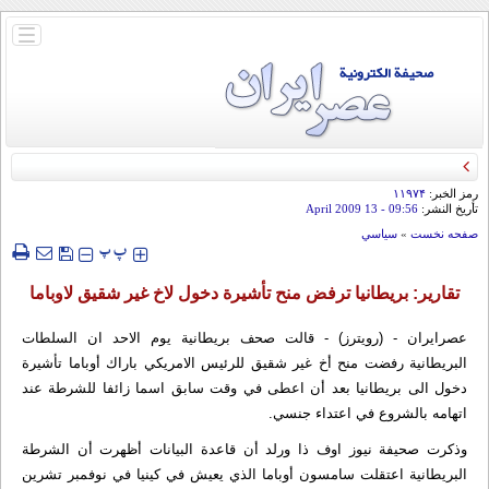
باز
و
بسته
کردن
منو
رمز الخبر:
۱۱۹۷۴
تأريخ النشر:
09:56
- 13 April 2009
صفحه نخست
»
سياسي
‍‍‍ پ
پ
تقارير: بريطانيا ترفض منح تأشيرة دخول لاخ غير شقيق لاوباما
عصرایران - (رويترز) - قالت صحف بريطانية يوم الاحد ان السلطات
البريطانية رفضت منح أخ غير شقيق للرئيس الامريكي باراك أوباما تأشيرة
دخول الى بريطانيا بعد أن اعطى في وقت سابق اسما زائفا للشرطة عند
اتهامه بالشروع في اعتداء جنسي.
وذكرت صحيفة نيوز اوف ذا ورلد أن قاعدة البيانات أظهرت أن الشرطة
البريطانية اعتقلت سامسون أوباما الذي يعيش في كينيا في نوفمبر تشرين