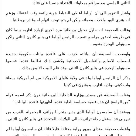
الثاني الماضي بعد مزاعم بمحاولته الاعتداء جنسيا على فتاة.
واشار التقرير الى أن أوباما اعطى الضباط هوية زائفة وقت اعتقاله وزعم
انه هنري الوو. واخذت بصماته ولكن لم يتم توجيه اتهام له وغادر بريطانيا.
وقالت الصحيفة انه حاول دخول بريطانيا مرة اخرى لزيارة اقاربه بينما كان
في طريقه لحضور مراسم تنصيب الرئيس أوباما في يناير كانون الثاني ولكن
مسؤولي الهجرة منعوه.
واوضحت الصحيفة أن بياناته خزنت على قاعدة بيانات حكومية جديدة
لبصمات الاصابع والتفاصيل الاحصائية وكشف ذلك تطابقا عندما فحصها
مسؤولو الهجرة في يناير كانون الثاني. وقد علم البيت الابيض بذلك.
يذكر أن الرئيس أوباما ولد في ولاية هاواي الامريكية من ام أمريكية بيضاء
واب كيني. ولديه اقارب يعيشون في كينيا.
ونقلت الصحيفة عن مصدر بوزارة الداخلية البريطانية دون ذكر اسمه قوله
"من الواضح ان هذه قضية حساسة للغاية عندما أظهرتها قاعدة البيانات."
ويعتقد أن سامسون أوباما الذي يدير متجرا للهواتف المحمولة بالقرب من
نيروبي قد استقل رحلة ترانزيت الى الولايات المتحدة في يناير كانون الثاني.
واعطت صحيفة صنداي ميرور رواية مختلفة قليلا قائلة ان سامسون أوباما لم
يسمح له بالتوقف في بريطانيا عندما كان في طريقه من والى حفل التنصيب