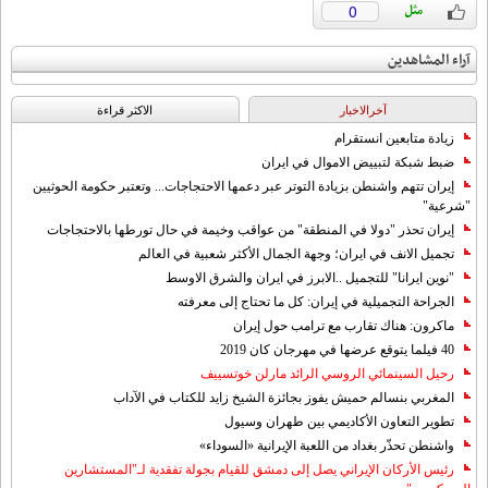
0
آراء المشاهدين
آخرالاخبار
الاکثر قراءة
زيادة متابعين انستقرام
ضبط شبكة لتبييض الاموال في ايران
إيران تتهم واشنطن بزيادة التوتر عبر دعمها الاحتجاجات... وتعتبر حكومة الحوثيين
"شرعية"
إيران تحذر "دولا في المنطقة" من عواقب وخيمة في حال تورطها بالاحتجاجات
تجميل الانف في ايران؛ وجهة الجمال الأكثر شعبية في العالم
"نوين ايرانا" للتجميل ..الابرز في ايران والشرق الاوسط
الجراحة التجميلية في إيران: كل ما تحتاج إلى معرفته
ماكرون: هناك تقارب مع ترامب حول إيران
40 فيلما يتوقع عرضها في مهرجان كان 2019
رحيل السينمائي الروسي الرائد مارلن خوتسييف
المغربي بنسالم حميش يفوز بجائزة الشيخ زايد للكتاب في الآداب
تطوير التعاون الأكاديمي بين طهران وسيول
واشنطن تحذّر بغداد من اللعبة الإيرانية «السوداء»
رئيس الأركان الإيراني يصل إلى دمشق للقيام بجولة تفقدية لـ"المستشارين