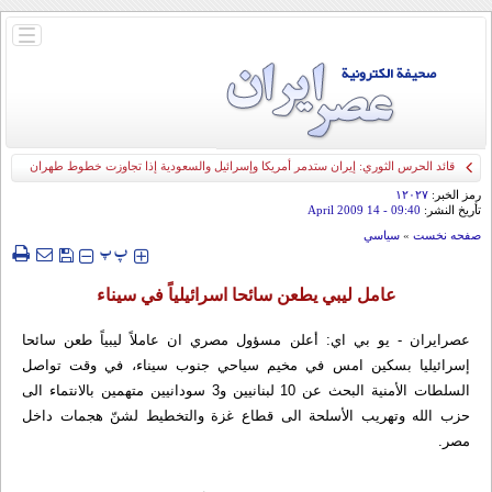
باز
و
بسته
کردن
منو
قائد الحرس الثوري: إيران ستدمر أمريكا وإسرائيل والسعودية إذا تجاوزت خطوط طهران
الحمراء
رمز الخبر:
۱۲۰۲۷
تأريخ النشر:
09:40
- 14 April 2009
صفحه نخست
»
سياسي
‍‍‍ پ
پ
عامل ليبي يطعن سائحا اسرائيلياً في سيناء
عصرایران - يو بي اي: أعلن مسؤول مصري ان عاملاً ليبياً طعن سائحا
إسرائيليا بسكين امس في مخيم سياحي جنوب سيناء، في وقت تواصل
السلطات الأمنية البحث عن 10 لبنانيين و3 سودانيين متهمين بالانتماء الى
حزب الله وتهريب الأسلحة الى قطاع غزة والتخطيط لشنّ هجمات داخل
مصر.