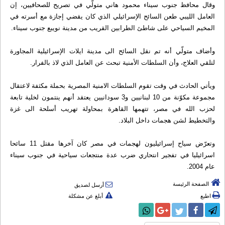
وقال محافظ جنوب سيناء محمود هاني متولّي في تصريح للصحافيين، إن
العامل الليبي طعن السائح الإسرائيلي الذي كان يقضي إجازة مع أسرته في
المخيم السياحي على شاطئ الطرابين القريب من مدينة نويبع جنوب سيناء.
وأضاف متولّي أنه تم نقل السائح الى مدينة ايلات الإسرائيلية المجاورة
لتلقي العلاج، وأن السلطات الأمنية تبحث عن العامل الذي لاذ بالفرار.
ويأتي الحادث في وقت تقوم السلطات الامنية المصرية بحملة مكثفة لاعتقال
مجموعة مكوّنة من 10 لبنانيين و3 سودانيين يعتقد أنهم ينتمون لخلية تابعة
لحزب الله في مصر، تتهمها القاهرة بمحاولة تهريب أسلحة الى غزة
والتخطيط لشن هجمات داخل البلاد.
وتعرّض سياح إسرائيليون لهجمات في مصر كان آخرها مقتل 11 سائحا
اسرائيليا في تفجير انتحاري ضرب عدة منتجعات سياحية في جنوب سيناء
عام 2004.
الصفحة الرئيسة
أرسل لصديق
اطبع
أبلغ عن مشكلة