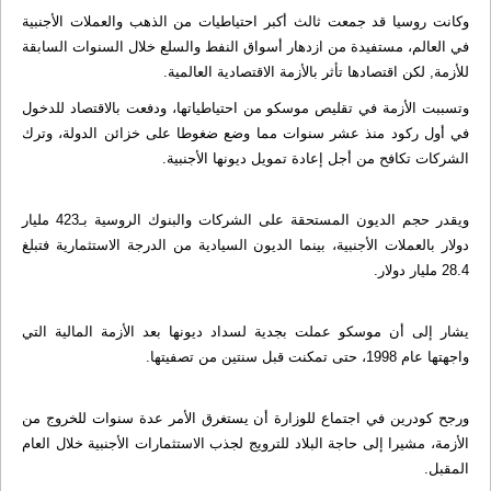
وكانت روسيا قد جمعت ثالث أكبر احتياطيات من الذهب والعملات الأجنبية
في العالم، مستفيدة من ازدهار أسواق النفط والسلع خلال السنوات السابقة
للأزمة, لكن اقتصادها تأثر بالأزمة الاقتصادية العالمية.
وتسببت الأزمة في تقليص موسكو من احتياطياتها، ودفعت بالاقتصاد للدخول
في أول ركود منذ عشر سنوات مما وضع ضغوطا على خزائن الدولة، وترك
الشركات تكافح من أجل إعادة تمويل ديونها الأجنبية.
ويقدر حجم الديون المستحقة على الشركات والبنوك الروسية بـ423 مليار
دولار بالعملات الأجنبية، بينما الديون السيادية من الدرجة الاستثمارية فتبلغ
28.4 مليار دولار.
يشار إلى أن موسكو عملت بجدية لسداد ديونها بعد الأزمة المالية التي
واجهتها عام 1998، حتى تمكنت قبل سنتين من تصفيتها.
ورجح كودرين في اجتماع للوزارة أن يستغرق الأمر عدة سنوات للخروج من
الأزمة، مشيرا إلى حاجة البلاد للترويج لجذب الاستثمارات الأجنبية خلال العام
المقبل.