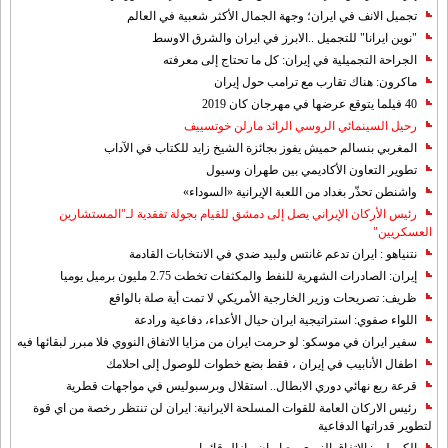
تجميل الانف في ايران؛ وجهة الجمال الأكثر شعبية في العالم
"نوين ايرانا" للتجميل ..الابرز في ايران والشرق الاوسط
الجراحة التجميلية في إيران: كل ما تحتاج إلى معرفته
ماكرون: هناك تقارب مع ترامب حول إيران
40 فيلما يتوقع عرضها في مهرجان كان 2019
رحيل السينمائي الروسي الرائد مارلن خوتسييف
المغربي بنسالم حميش يفوز بجائزة الشيخ زايد للكتاب في الآداب
تطوير التعاون الأكاديمي بين طهران وسيول
واشنطن تحذّر بغداد من اللعبة الإيرانية «السوداء»
رئيس الأركان الإيراني يصل إلى دمشق للقيام بجولة تفقدية لـ"المستشارين
العسكريين"
نتنياهو : ايران تدعم غانتس ولبيد ضدي في الانتخابات القادمة
إيران: الصادرات الشهریة للنفط والمكثفات تخطت 2.75 مليون برميل يوميا
ظريف: تصريحات وزير الخارجية الأمريكي لا تمت أية صلة بالواقع
اللواء صفوي: استراتيجية ايران حيال الأعداء، دفاعية ورادعة
سفير ايران في موسكو: لو حرمت ايران من مزايا الاتفاق النووي فلا مبرر لبقائها فيه
اطفال الأنابيب في إيران ، فقط بضع خطوات للوصول إلى احلامك
قرعة ربع نهائي دوري الابطال.. استقلال وبرسبوليس في مواجهات قطرية
رئيس الاركان العامة للقوات المسلحة الايرانية: ايران لن تنتظر رخصة من اي قوة
لتطوير قدراتها الدفاعية