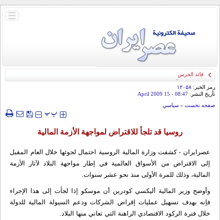
باز
و
بسته
کردن
منو
قائد الحرس الثوري: إيران ستدمر أمريكا وإسرائيل والسعودية إذا تجاوزت خطوط طهران
الحمراء
رمز الخبر:
۱۲۰۵۸
تأريخ النشر:
08:47
- 15 April 2009
صفحه نخست
»
سياسي
‍‍‍ پ
پ
روسيا قد تلجأ للاقتراض لمواجهة الأزمة المالية
عصرایران - كشفت وزارة المالية الروسية احتمال لجوئها خلال العام المقبل
إلى الاقتراض من الأسواق العالمية في إطار مواجهة البلاد لآثار الأزمة
المالية، وذلك للمرة الأولى منذ نحو عشر سنوات.
وأوضح وزير المالية أليكسي كودرين أن موسكو إذا لجأت إلى هذا الإجراء
فإنه بهدف تسهيل عمليات إقراض الشركات ودعم السيولة المالية للدولة
خلال فترة الركود الاقتصادي الراهنة التي تعاني منها البلاد.