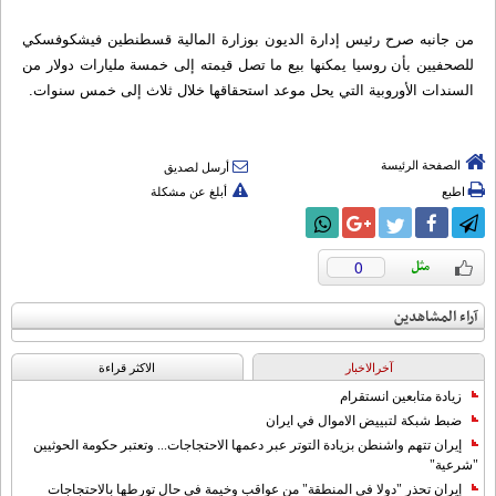
من جانبه صرح رئيس إدارة الديون بوزارة المالية قسطنطين فيشكوفسكي
للصحفيين بأن روسيا يمكنها بيع ما تصل قيمته إلى خمسة مليارات دولار من
السندات الأوروبية التي يحل موعد استحقاقها خلال ثلاث إلى خمس سنوات.
الصفحة الرئيسة
أرسل لصديق
اطبع
أبلغ عن مشكلة
0
آراء المشاهدين
آخرالاخبار
الاکثر قراءة
زيادة متابعين انستقرام
ضبط شبكة لتبييض الاموال في ايران
إيران تتهم واشنطن بزيادة التوتر عبر دعمها الاحتجاجات... وتعتبر حكومة الحوثيين
"شرعية"
إيران تحذر "دولا في المنطقة" من عواقب وخيمة في حال تورطها بالاحتجاجات