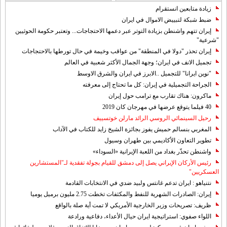
زيادة متابعين انستقرام
ضبط شبكة لتبييض الاموال في ايران
إيران تتهم واشنطن بزيادة التوتر عبر دعمها الاحتجاجات... وتعتبر حكومة الحوثيين
"شرعية"
إيران تحذر "دولا في المنطقة" من عواقب وخيمة في حال تورطها بالاحتجاجات
تجميل الانف في ايران؛ وجهة الجمال الأكثر شعبية في العالم
"نوين ايرانا" للتجميل ..الابرز في ايران والشرق الاوسط
الجراحة التجميلية في إيران: كل ما تحتاج إلى معرفته
ماكرون: هناك تقارب مع ترامب حول إيران
40 فيلما يتوقع عرضها في مهرجان كان 2019
رحيل السينمائي الروسي الرائد مارلن خوتسييف
المغربي بنسالم حميش يفوز بجائزة الشيخ زايد للكتاب في الآداب
تطوير التعاون الأكاديمي بين طهران وسيول
واشنطن تحذّر بغداد من اللعبة الإيرانية «السوداء»
رئيس الأركان الإيراني يصل إلى دمشق للقيام بجولة تفقدية لـ"المستشارين
العسكريين"
نتنياهو : ايران تدعم غانتس ولبيد ضدي في الانتخابات القادمة
إيران: الصادرات الشهریة للنفط والمكثفات تخطت 2.75 مليون برميل يوميا
ظريف: تصريحات وزير الخارجية الأمريكي لا تمت أية صلة بالواقع
اللواء صفوي: استراتيجية ايران حيال الأعداء، دفاعية ورادعة