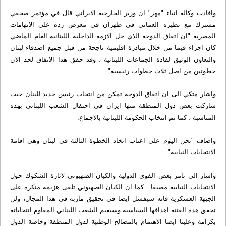
وافادت وكالة انباء "مهر" ان وزير الخارجية الايراني قال في مؤتمر صحفي
مشترك مع نظيره العماني في طهران في معرض رده على الاتهامات
المصرية "ان اتفاق الدوحة الذي حل الازمة الداخلية اللبنانية العام الماضي
كان اجراء قيما من خلال مبادرة اقليمية ناجحة من قبل جميع اصدقاء لبنان
والتعاون الوثيق لقادة الجماعات اللبنانية ، وقد حقق هذا الاتفاق لحد الان
خطوتين من اصل ثلاث خطوات رئيسية".
واشار متكي الى ان اتفاق الدوحة تمكن من انتخاب رئيس جديد للبنان حيث
شاركت بعض دول المنطقة منها ايران في احتفال الشعب اللبناني بهذه
المناسبة ، كما تم انتخاب الحكومة اللبنانية بالاجماع.
واضاف "نحن اليوم على اعتاب اتخاذ الخطوة الثالثة في لبنان وهي اقامة
الانتخابات النيابية".
واشار الى تآمر بعض القوى الدولية والكيان الصهيوني لاثارة الشكوك حول
الانتخابات النيابية مضيفا : كما ان الكيان الصهيوني تلقى هزيمة منكرة على
الجبهة العسكرية فانه سيفشل ايضا في تحقيق مآربه في هذا المجال، ولن
تحقق هذه الفتنة اهدافها السياسية وسيقيم الشعب اللبناني المقاوم انتخاباته
بكرامة وعلينا ايضا الاهتمام بالمصالح الوطنية لدول المنطقة وخاصة الدول