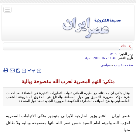
باز
و
بسته
کردن
منو
قائد الحرس الثوري: إيران ستدمر أمريكا وإسرائيل والسعودية إذا تجاوزت خطوط طهران
الحمراء
رمز الخبر:
۱۲۰۹۰
تأريخ النشر:
11:40
- 16 April 2009
صفحه نخست
»
سياسي
‍‍‍ پ
پ
متكي: التهم المصرية لحزب الله مفضوحة وبالية
وقال متكي ان محادثاته مع نظيره العماني تناولت التطورات الاخيرة في المنطقة بعد احداث
غزة مؤكدا ضرورة التنسيق بين دول المنطقة والدفاع عن الحقوق المشروعة للشعب
الفلسطيني وفضح المواقف المتطرفة للحكومة الصهيونية الجديدة ضد دول المنطقة.
عصر ايران – اعتبر وزير الخارجية الايراني منوجهر متكي الاتهامات المصرية
لحزب الله وامينه لعام السيد حسن نصر الله بانها مفضوحة وبالية ولا طائل
منها .