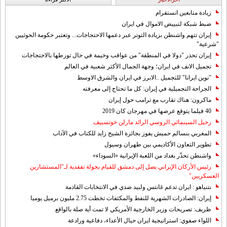
زيادة متابعين انستقرام
ضبط شبكة لتبييض الاموال في ايران
إيران تتهم واشنطن بزيادة التوتر عبر دعمها الاحتجاجات... وتعتبر حكومة الحوثيين
"شرعية"
إيران تحذر "دولا في المنطقة" من عواقب وخيمة في حال تورطها بالاحتجاجات
تجميل الانف في ايران؛ وجهة الجمال الأكثر شعبية في العالم
"نوين ايرانا" للتجميل ..الابرز في ايران والشرق الاوسط
الجراحة التجميلية في إيران: كل ما تحتاج إلى معرفته
ماكرون: هناك تقارب مع ترامب حول إيران
40 فيلما يتوقع عرضها في مهرجان كان 2019
رحيل السينمائي الروسي الرائد مارلن خوتسييف
المغربي بنسالم حميش يفوز بجائزة الشيخ زايد للكتاب في الآداب
تطوير التعاون الأكاديمي بين طهران وسيول
واشنطن تحذّر بغداد من اللعبة الإيرانية «السوداء»
رئيس الأركان الإيراني يصل إلى دمشق للقيام بجولة تفقدية لـ"المستشارين
العسكريين"
نتنياهو : ايران تدعم غانتس ولبيد ضدي في الانتخابات القادمة
إيران: الصادرات الشهریة للنفط والمكثفات تخطت 2.75 مليون برميل يوميا
ظريف: تصريحات وزير الخارجية الأمريكي لا تمت أية صلة بالواقع
اللواء صفوي: استراتيجية ايران حيال الأعداء، دفاعية ورادعة