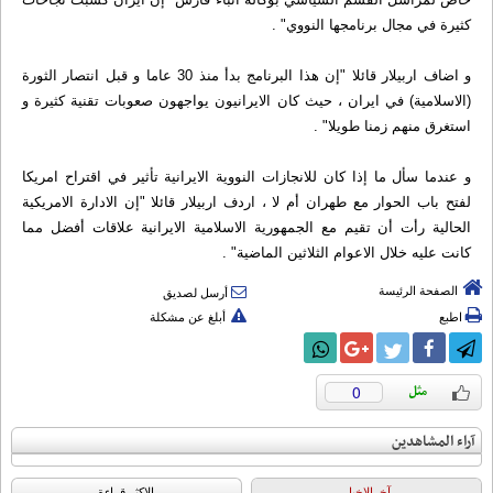
كثيرة في مجال برنامجها النووي" .
و اضاف اربيلار قائلا "إن هذا البرنامج بدأ منذ 30 عاما و قبل انتصار الثورة
(الاسلامية) في ايران ، حيث كان الايرانيون يواجهون صعوبات تقنية كثيرة و
استغرق منهم زمنا طويلا" .
و عندما سأل ما إذا كان للانجازات النووية الايرانية تأثير في اقتراح امريكا
لفتح باب الحوار مع طهران أم لا ، اردف اربيلار قائلا "إن الادارة الامريكية
الحالية رأت أن تقيم مع الجمهورية الاسلامية الايرانية علاقات أفضل مما
كانت عليه خلال الاعوام الثلاثين الماضية" .
الصفحة الرئيسة
أرسل لصديق
اطبع
أبلغ عن مشكلة
0
آراء المشاهدين
آخرالاخبار
الاکثر قراءة