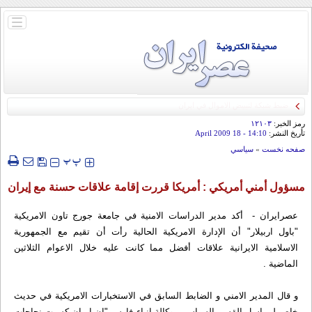
باز
و
بسته
کردن
منو
رمز الخبر:
۱۲۱۰۳
تأريخ النشر:
14:10
- 18 April 2009
صفحه نخست
»
سياسي
‍‍‍ پ
پ
مسؤول أمني أمريكي : أمريكا قررت إقامة علاقات حسنة مع إيران
عصرایران - أكد مدير الدراسات الامنية في جامعة جورج تاون الامريكية
"باول اربيلار" أن الإدارة الامريكية الحالية رأت أن تقيم مع الجمهورية
الاسلامية الايرانية علاقات أفضل مما كانت عليه خلال الاعوام الثلاثين
الماضية .
و قال المدير الامني و الضابط السابق في الاستخبارات الامريكية في حديث
خاص لمراسل القسم السياسي بوكالة انباء فارس "إن ايران كسبت نجاحات