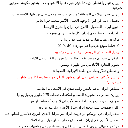
إيران تتهم واشنطن بزيادة التوتر عبر دعمها الاحتجاجات... وتعتبر حكومة الحوثيين
"شرعية"
إيران تحذر "دولا في المنطقة" من عواقب وخيمة في حال تورطها بالاحتجاجات
تجميل الانف في ايران؛ وجهة الجمال الأكثر شعبية في العالم
"نوين ايرانا" للتجميل ..الابرز في ايران والشرق الاوسط
الجراحة التجميلية في إيران: كل ما تحتاج إلى معرفته
ماكرون: هناك تقارب مع ترامب حول إيران
40 فيلما يتوقع عرضها في مهرجان كان 2019
رحيل السينمائي الروسي الرائد مارلن خوتسييف
المغربي بنسالم حميش يفوز بجائزة الشيخ زايد للكتاب في الآداب
تطوير التعاون الأكاديمي بين طهران وسيول
واشنطن تحذّر بغداد من اللعبة الإيرانية «السوداء»
رئيس الأركان الإيراني يصل إلى دمشق للقيام بجولة تفقدية لـ"المستشارين
العسكريين"
نتنياهو : ايران تدعم غانتس ولبيد ضدي في الانتخابات القادمة
إيران: الصادرات الشهریة للنفط والمكثفات تخطت 2.75 مليون برميل يوميا
ظريف: تصريحات وزير الخارجية الأمريكي لا تمت أية صلة بالواقع
اللواء صفوي: استراتيجية ايران حيال الأعداء، دفاعية ورادعة
سفير ايران في موسكو: لو حرمت ايران من مزايا الاتفاق النووي فلا مبرر لبقائها فيه
اطفال الأنابيب في إيران ، فقط بضع خطوات للوصول إلى احلامك
قرعة ربع نهائي دوري الابطال.. استقلال وبرسبوليس في مواجهات قطرية