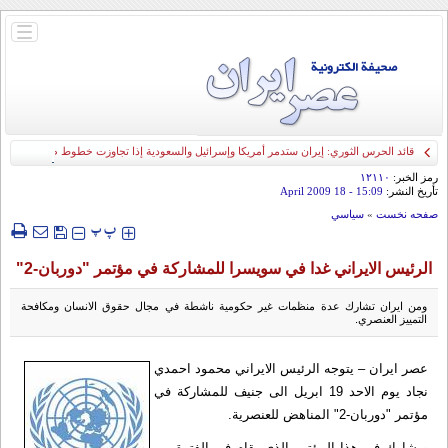
باز
و
بسته
کردن
منو
قائد الحرس الثوري: إيران ستدمر أمريكا وإسرائيل والسعودية إذا تجاوزت خطوط طهران
الحمراء
رمز الخبر:
۱۲۱۱۰
تأريخ النشر:
15:09
- 18 April 2009
صفحه نخست
»
سياسي
‍‍‍ پ
پ
الرئيس الايراني غدا في سويسرا للمشاركة في مؤتمر "دوربان-2"
ومن ايران تشارك عدة منظمات غير حكومية ناشطة في مجال حقوق الانسان ومكافحة
التمييز العنصري.
عصر ايران – يتوجه الرئيس الايراني محمود احمدي
نجاد يوم الاحد 19 ابريل الى جنيف للمشاركة في
مؤتمر "دوربان-2" المناهض للعنصرية.
ويشارك في هذا المؤتمر الذي يقام في الفترة من