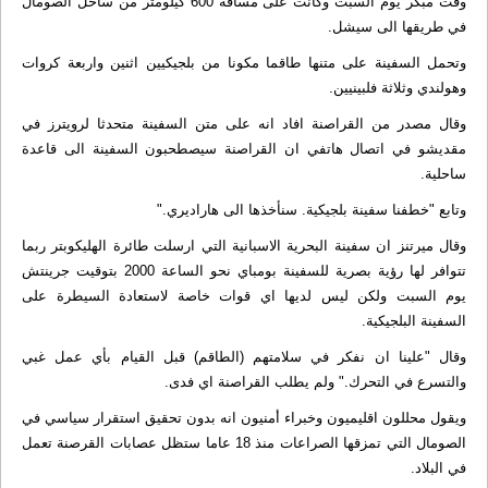
وقت مبكر يوم السبت وكانت على مسافة 600 كيلومتر من ساحل الصومال
في طريقها الى سيشل.
وتحمل السفينة على متنها طاقما مكونا من بلجيكيين اثنين واربعة كروات
وهولندي وثلاثة فلبينيين.
وقال مصدر من القراصنة افاد انه على متن السفينة متحدثا لرويترز في
مقديشو في اتصال هاتفي ان القراصنة سيصطحبون السفينة الى قاعدة
ساحلية.
وتابع "خطفنا سفينة بلجيكية. سنأخذها الى هاراديري."
وقال ميرتنز ان سفينة البحرية الاسبانية التي ارسلت طائرة الهليكوبتر ربما
تتوافر لها رؤية بصرية للسفينة بومباي نحو الساعة 2000 بتوقيت جرينتش
يوم السبت ولكن ليس لديها اي قوات خاصة لاستعادة السيطرة على
السفينة البلجيكية.
وقال "علينا ان نفكر في سلامتهم (الطاقم) قبل القيام بأي عمل غبي
والتسرع في التحرك." ولم يطلب القراصنة اي فدى.
ويقول محللون اقليميون وخبراء أمنيون انه بدون تحقيق استقرار سياسي في
الصومال التي تمزقها الصراعات منذ 18 عاما ستظل عصابات القرصنة تعمل
في البلاد.