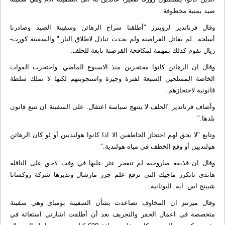
صيد يمنية مخطوفة.
وقال فرنانديز لرويترز "أطلقنا سراح الرهائن وسفينة الصيد وصادرنا
أسلحة...لم يقاتل القراصنة ولم يحدث تبادل لاطلاق النار." والسفينة كورت-
ريال تقوم كذلك بمهمة لمكافحة القرصنة تابعة للحلف.
وقال ان الرهائن كانوا محتجزين منذ الاسبوع الماضي. واحتجزت القوات
الخاصة المسلحين السبعة لفترة وجيزة واستجوبتهم لكنها لا تملك سلطة
قانونية لاحتجازهم.
وأضاف فرنانديز "الحلف لا ينتهج سياسة اعتقال. على السفينة ان تتبع قانون
بلدها."
وتابع "لا يحق لهم احتجاز الخاطفين الا اذا كانوا هولنديين أو لو كان الرهائن
هولنديين أو وقع الخطف في مياه هولندية."
وقال ان قذيفة صاروخية لم تنفجر عثر عليها في وقت لاحق على الناقلة
هاندي تانكرز ماجيك التي ترفع علم جزر مارشال وتديرها شركة روكسانا
شيبنح اس. ايه. اليونانية.
وقال ميرتنز ان المخاوف تصاعدت بشأن السفينة بومباي وهي سفينة
متخصصة في اعمال الحفر والتجريف بعد أن أطلقت اشارتي استغاثة في