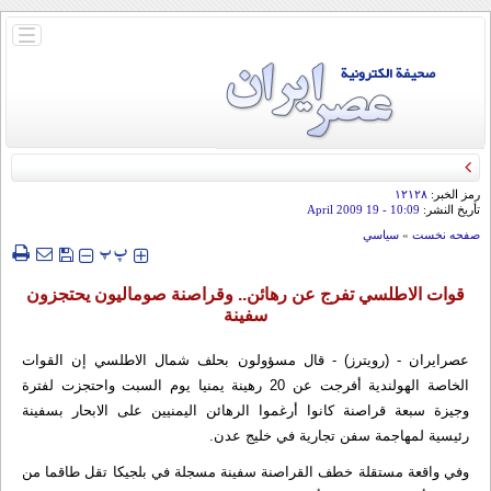
باز
و
بسته
کردن
منو
رمز الخبر:
۱۲۱۲۸
تأريخ النشر:
10:09
- 19 April 2009
صفحه نخست
»
سياسي
‍‍‍ پ
پ
قوات الاطلسي تفرج عن رهائن.. وقراصنة صوماليون يحتجزون
سفينة
عصرایران - (رويترز) - قال مسؤولون بحلف شمال الاطلسي إن القوات
الخاصة الهولندية أفرجت عن 20 رهينة يمنيا يوم السبت واحتجزت لفترة
وجيزة سبعة قراصنة كانوا أرغموا الرهائن اليمنيين على الابحار بسفينة
رئيسية لمهاجمة سفن تجارية في خليج عدن.
وفي واقعة مستقلة خطف القراصنة سفينة مسجلة في بلجيكا تقل طاقما من