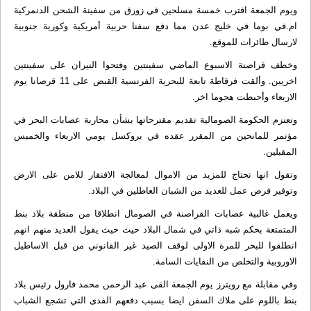
ويوم الجمعة اقترب خمسة مسلحين في زورق من سفينة الشحن الدنمركية
ام.في بوما في خليج عدن مما دفع سفنا حربية أمريكية وكورية جنوبية
لارسال طائرات للموقع.
وخطف قراصنة الاسبوع الماضي سفينتين وفتحوا النيران على سفينتين
اخريين. وألقت فرقاطة تابعة للبحرية الفرنسية القبض على 11 قرصانا يوم
الاربعاء وأحبطت هجوما اخر.
وتعتزم الحكومة الصومالية تقديم مقترحاتها بشأن محاربة عصابات البحر في
مؤتمر للمانحين من المقرر عقده في بروكسل يومي الاربعاء والخميس
المقبلين.
وتقول انها تحتاج للمزيد من الاموال لمعالجة الافتقار للامن على الارض
وتوفير فرص عمل للعديد من الشبان العاطلين في البلاد.
ويعمل غالبية عصابات القراصنة في الصومال انطلاقا من منطقة بلاد بنط
المتمتعة بحكم شبه ذاتي في شمال البلاد حيث حيث يقول العديد منهم انهم
انطلقوا للبحر للمرة الاولى لوقف الصيد غير القانوني من قبل الاساطيل
الاوروبية والتخلص من النفايات السامة.
وفي مقابلة مع رويترز يوم الجمعة القى عبد الرحمن محمد فارول رئيس بلاد
بنط باللوم على ملاك السفن ايضا بسبب دفعهم الفدى التي تشجع الشباب