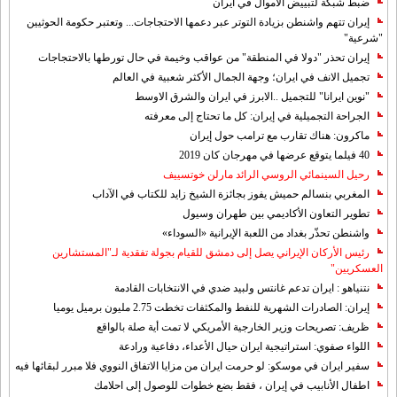
ضبط شبكة لتبييض الاموال في ايران
إيران تتهم واشنطن بزيادة التوتر عبر دعمها الاحتجاجات... وتعتبر حكومة الحوثيين
"شرعية"
إيران تحذر "دولا في المنطقة" من عواقب وخيمة في حال تورطها بالاحتجاجات
تجميل الانف في ايران؛ وجهة الجمال الأكثر شعبية في العالم
"نوين ايرانا" للتجميل ..الابرز في ايران والشرق الاوسط
الجراحة التجميلية في إيران: كل ما تحتاج إلى معرفته
ماكرون: هناك تقارب مع ترامب حول إيران
40 فيلما يتوقع عرضها في مهرجان كان 2019
رحيل السينمائي الروسي الرائد مارلن خوتسييف
المغربي بنسالم حميش يفوز بجائزة الشيخ زايد للكتاب في الآداب
تطوير التعاون الأكاديمي بين طهران وسيول
واشنطن تحذّر بغداد من اللعبة الإيرانية «السوداء»
رئيس الأركان الإيراني يصل إلى دمشق للقيام بجولة تفقدية لـ"المستشارين
العسكريين"
نتنياهو : ايران تدعم غانتس ولبيد ضدي في الانتخابات القادمة
إيران: الصادرات الشهریة للنفط والمكثفات تخطت 2.75 مليون برميل يوميا
ظريف: تصريحات وزير الخارجية الأمريكي لا تمت أية صلة بالواقع
اللواء صفوي: استراتيجية ايران حيال الأعداء، دفاعية ورادعة
سفير ايران في موسكو: لو حرمت ايران من مزايا الاتفاق النووي فلا مبرر لبقائها فيه
اطفال الأنابيب في إيران ، فقط بضع خطوات للوصول إلى احلامك