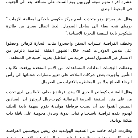
عشرة أفراد منهم سبعة أوروبيين يوم السبت على مسافة ابعد الى الجنوب
في المحيط الهندي.
وقال بيتر ميرتنز وهو متحدث باسم مركز حكومي بلجيكي لمعالجة الازمات "
بومباي تتجه ببطء الى ساحل الصومال. لدينا اتصال بصري من طائرة
هليكوبتر تابعة لسفينة للبحرية الاسبانية."
وخطف القراصنة عشرات السفن واحتجزوا مئات البحارة كرهائن وحصلوا
على ملايين الدولارات كفدى خلال الشهور القليلة الماضية بالرغم من
الانتشار غير المسبوق لسفن حربية من اساطيل بحرية أجنبية في المنطقة.
وعطلت الهجمات امدادات المساعدات من الامم المتحدة ورفعت تكاليف
التأمين وأجبرت بعض شركات الملاحة على تغيير مسارات شحناتها الى رأس
الرجاء الصالح بدلا من المخاطرة بالاقتراب من الصومال.
وقال اللفتنانت كوماندر البحري الكسندر فرنانديز بحلف الاطلسي الذي تحدث
من على متن السفينة الحربية البرتغالية كورت-ريال لرويترز ان الصيادين
اليمنيين أنقذوا بعد أن تصدت فرقاطة هولندية تقوم بمهمة تابعة للحلف
لهجوم نفذه قراصنة باستخدام قنابل يدوية وبنادق هجومية على ناقلة ذات
ملكية يونانية.
وطاردت قوات خاصة من السفينة الهولندية دي زيفين بروفنسين القراصنة
الذين كانوا يستقلون زورقا صغيرا عائدين به الى السفينة الام وهي سفينة