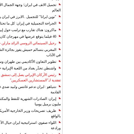
تجميل الانف في ايران؛ وجهة الجمال ال
العالم
"نوين ايرانا" للتجميل ..الابرز في ايرا
الجراحة التجميلية في إيران: كل ما تحتا
ماكرون: هناك تقارب مع ترامب حول إير
40 فيلما يتوقع عرضها في مهرجان كان 2019
رحيل السينمائي الروسي الرائد مارلن
المغربي بنسالم حميش يفوز بجائزة الشي
في الآداب
تطوير التعاون الأكاديمي بين طهران و
واشنطن تحذّر بغداد من اللعبة الإيرانية 
رئيس الأركان الإيراني يصل إلى دمشق ل
تفقدية لـ"المستشارين العسكريين"
نتنياهو : ايران تدعم غانتس ولبيد ضدي ف
القادمة
مليون برميل يوميا
ظريف: تصريحات وزير الخارجية الأمريكي
بالواقع
اللواء صفوي: استراتيجية ايران حيال الأع
ورادعة