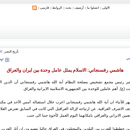
الاولی
اتصلوا بنا
أرشیف
بحث
الروابط
فارسی
|
|
|
|
|
|
ري: إيران ستدمر أمريكا وإسرائيل والسعودية إذا تجاوزت خطوط طهران الحمراء
تأريخ النشر:
41
‍‍‍ پ
ي
هاشمي رفسنجاني: الاسلام يمثل عامل وحدة بين ايران والعراق
تبر رئيس مجمع تشخيص مصلحة النظام آية الله هاشمي رفسنجاني أن الدين الإ
(ع), أهم عاملين للوحدة بين الجمهورية الاسلامية الايرانية والعراق.
هر للأنباء ان آية الله هاشمي رفسنجاني اعرب خلال استقباله أمس الأحد في مكتب
 الاشرف العراقية, عن ارتياحه لإزالة العراقيل التي كانت في السابق تعترض العلاق
بين الايراني والعراقي بامكانهما اليوم العمل كأخوة جنبا الى جنب.
ذين خططوا للحرب بين البلدين والمحتلون في العراق حاليا يتصورون ان آثار الحرب