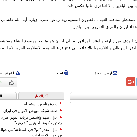
 بين البلدين , الا اننا نرى حاليا عكس ذلك.
مستشار محافظ النجف بالشؤون الصحية زيد رياض حمزة, زيارة أية الله هاشمي 
اء ايران والعراق للتفريق بين البلدين.
 الهدف من زيارته والوفد المرافق له الى ايران هو متابعة موضوع انشاء مست
اض السرطان والثلاسيميا بالإضافة الى فتح فرع للجامعة الاسلامية الحرة الايرانية 
أرسل لصديق
اطبع
أبلغ عن م
آخرالاخبار
ال
زيادة متابعين انستقرام
ضبط شبكة لتبييض الاموال في ايران
إيران تتهم واشنطن بزيادة التوتر عبر دع
وتعتبر حكومة الحوثيين "شرعية"
إيران تحذر "دولا في المنطقة" من عوا
تورطها بالاحتجاجات