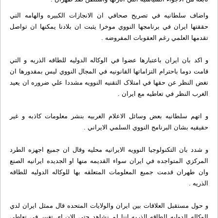
واضاف سلطانيه في تصريح صحافي ان الانجازات الکبيره والهامه التي
حققتها ايران في برنامجها النووي موخرا يثبت ان بلادنا يمکنها ان تواصل
تقدمها العلمي رغم العقوبات المفروضه .
و اکد بان ايران باعتبارها عضوا في الوکاله الدوليه للطاقه الذريه و التي
قامت دوما باحترام التزاماتها القانونيه في المجال النووي ليس بمقدورها ان
تغض النظر عن حقها في امتلاک التقنيه النوويه مشددا علي ضروره ان يعيد
الغرب النظر في تعاطيه مع ايران .
و اتهم سلطانيه بعض وسائل الاعلام الغربيه بنشر معلومات کاذبه و غير
حقيقيه بشان البرنامج النووي السلمي الايراني .
و شدد بان التکنولوجيا النوويه الايرانيه محليه وقال ان جميع اجهزه الطرد
المرکزي المتواجده في ايران سواء القديمه منها او الجديده ايرانيه الصنع
وان طهران قدمت جميع المعلومات المتعلقه بها للوکاله الدوليه للطاقه
الذريه .
و حول مستقبل العلاقات بين ايران والولايات المتحده قال ممثل ايران لدي
الوکاله الدوليه للطاقه الذريه اننا لم نشاهد حتي الان اي تغيير في تعاطي