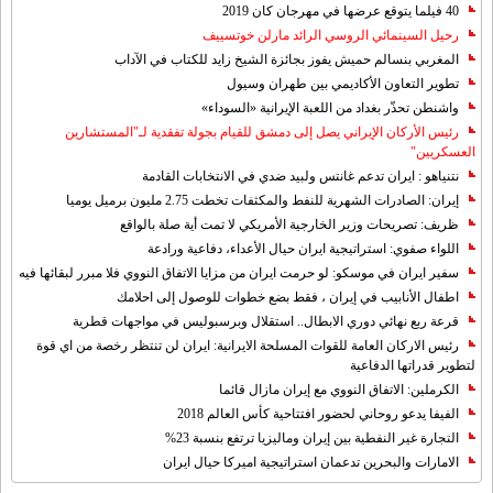
40 فيلما يتوقع عرضها في مهرجان كان 2019
رحيل السينمائي الروسي الرائد مارلن خوتسييف
المغربي بنسالم حميش يفوز بجائزة الشيخ زايد للكتاب في الآداب
تطوير التعاون الأكاديمي بين طهران وسيول
واشنطن تحذّر بغداد من اللعبة الإيرانية «السوداء»
رئيس الأركان الإيراني يصل إلى دمشق للقيام بجولة تفقدية لـ"المستشارين
العسكريين"
نتنياهو : ايران تدعم غانتس ولبيد ضدي في الانتخابات القادمة
إيران: الصادرات الشهریة للنفط والمكثفات تخطت 2.75 مليون برميل يوميا
ظريف: تصريحات وزير الخارجية الأمريكي لا تمت أية صلة بالواقع
اللواء صفوي: استراتيجية ايران حيال الأعداء، دفاعية ورادعة
سفير ايران في موسكو: لو حرمت ايران من مزايا الاتفاق النووي فلا مبرر لبقائها فيه
اطفال الأنابيب في إيران ، فقط بضع خطوات للوصول إلى احلامك
قرعة ربع نهائي دوري الابطال.. استقلال وبرسبوليس في مواجهات قطرية
رئيس الاركان العامة للقوات المسلحة الايرانية: ايران لن تنتظر رخصة من اي قوة
لتطوير قدراتها الدفاعية
الكرملين: الاتفاق النووي مع إيران مازال قائما
الفيفا يدعو روحاني لحضور افتتاحية كأس العالم 2018
التجارة غیر النفطیة بین إیران ومالیزیا ترتفع بنسبة 23%
الامارات والبحرين تدعمان استراتيجية اميركا حيال ايران