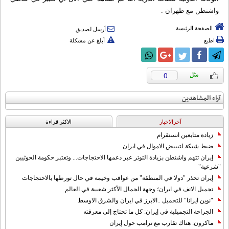
واشنطن مع طهران .
الصفحة الرئيسة
أرسل لصديق
اطبع
أبلغ عن مشكلة
0
آراء المشاهدين
آخرالاخبار
الاکثر قراءة
زيادة متابعين انستقرام
ضبط شبكة لتبييض الاموال في ايران
إيران تتهم واشنطن بزيادة التوتر عبر دعمها الاحتجاجات... وتعتبر حكومة الحوثيين
"شرعية"
إيران تحذر "دولا في المنطقة" من عواقب وخيمة في حال تورطها بالاحتجاجات
تجميل الانف في ايران؛ وجهة الجمال الأكثر شعبية في العالم
"نوين ايرانا" للتجميل ..الابرز في ايران والشرق الاوسط
الجراحة التجميلية في إيران: كل ما تحتاج إلى معرفته
ماكرون: هناك تقارب مع ترامب حول إيران