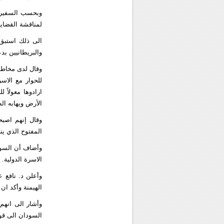
وبحسب السفير جع
لمناقشة القضايا
الى ذلك استبق 
والبريطانيين بد
وقال لدى مخاطبت
للحوار مع الاسر
ارادوها معولاً
الأرض ويهابه الط
وقال إنهم اصبح
المفتوح الذي ين
وأضاف أن السود
الاسرة الدولية.
وأعلن د. نافع 
الهيمنة وأكد ان
وأشار الى انهم
السودان الى 