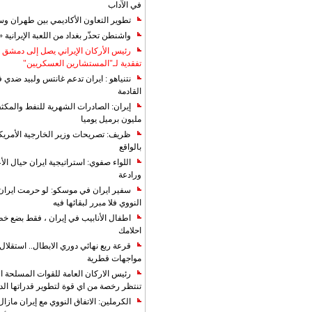
في الآداب
تطوير التعاون الأكاديمي بين طهران و
واشنطن تحذّر بغداد من اللعبة الإيرانية 
رئيس الأركان الإيراني يصل إلى دمشق ل
تفقدية لـ"المستشارين العسكريين"
نتنياهو : ايران تدعم غانتس ولبيد ضدي ف
القادمة
مليون برميل يوميا
ظريف: تصريحات وزير الخارجية الأمريكي
بالواقع
اللواء صفوي: استراتيجية ايران حيال الأع
ورادعة
سفير ايران في موسكو: لو حرمت ايران م
النووي فلا مبرر لبقائها فيه
اطفال الأنابيب في إيران ، فقط بضع خ
احلامك
قرعة ربع نهائي دوري الابطال.. استقل
مواجهات قطرية
رئيس الاركان العامة للقوات المسلحة الاي
تنتظر رخصة من اي قوة لتطوير قدراتها الد
الكرملين: الاتفاق النووي مع إيران مازال