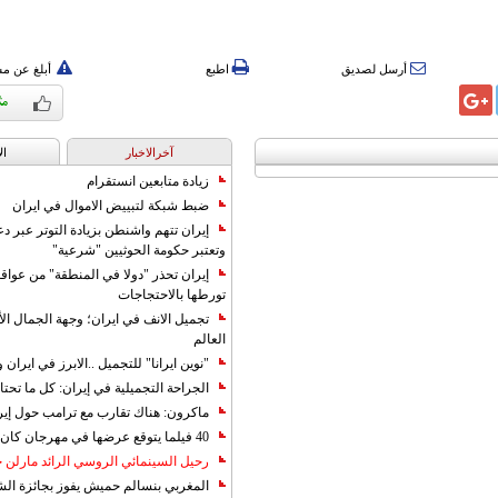
أرسل لصديق
اطبع
أبلغ عن م
آخرالاخبار
ال
زيادة متابعين انستقرام
ضبط شبكة لتبييض الاموال في ايران
إيران تتهم واشنطن بزيادة التوتر عبر دع
وتعتبر حكومة الحوثيين "شرعية"
إيران تحذر "دولا في المنطقة" من عوا
تورطها بالاحتجاجات
تجميل الانف في ايران؛ وجهة الجمال ال
العالم
"نوين ايرانا" للتجميل ..الابرز في ايرا
الجراحة التجميلية في إيران: كل ما تحتا
ماكرون: هناك تقارب مع ترامب حول إير
40 فيلما يتوقع عرضها في مهرجان كان 2019
رحيل السينمائي الروسي الرائد مارلن
المغربي بنسالم حميش يفوز بجائزة الشي