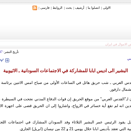
الاولی
اتصلوا بنا
أرشیف
بحث
الروابط
فارسی
|
|
|
|
|
|
تأريخ النشر:
47
‍‍‍ پ
ي
البشير الى اديس ابابا للمشاركة في الاجتماعات السودانية ـ الاثيوبية
دس العربي ـ شب حريق هائل في الساعات الأولى من صباح امس الاثنين برئاسة قو
شمال دارفور.
 لـ"القدس العربي" من موقع الحريق إن قوات الدفاع المدني نجحت في السيطرة 
ن انه لم تقع أية خسائر في الارواح، واشاروا إلى ان الحريق قضى على اجهزة الات
يقود الرئيس عمر البشير الثلاثاء وفد السودان المشارك في اجتماعات اللجنة ال
عقد بأديس ابابا خلال يومي 21 و 22 من نيسان (ابريل) الجاري.