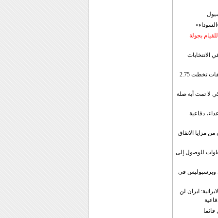
سيول
«السوداء»
لقيام بجولة
ي الانتخابات
إيران: الصادرات الشهریة للنفط والمكثفات تخطت 2.75
 لا تمت أية صلة
داء، دفاعية
ن مزايا الاتفاق
طوات للوصول إلى
ال وبرسبوليس في
رانية: ايران لن
فاعية
 قائما