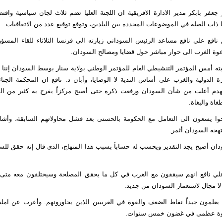
فر بابكر مدير الادارة الافريقية ان اللجنة العليا تضم ثلاث لجان سياسية واقتص
 ذات الصلة في الموضوعات المحددة بين البلدين، وتوقع توقيع عدد من الاتفاقيات.
نافع علي نافع مساعد الرئيس السوداني زيارته الى فرنسا الثلاثاء للقاء المسؤو
عوة الغرب الى حوار مباشر حول قضايا ومصالح السودان.
ه أمس المؤتمر التنشيطي العام للمؤتمر الوطني بولاية سنار بوسط السودان إننا نم
ة الدولية والغرب على أساس الندية لا الوصايا، وأبان د. نافع ان المحكمة الجنائي
 للهدم أعلت من شأن السودان ورفعت ذكره حتى أصبح مركزاً يفرح به كثير من 
غاة والبغاة.
وا يسعون الى التعامل مع الحكومة بالحسنى بعد فشل محاولاتهم السابقة، وأشار
تهجه السودان أثمر.
ان أصبح يجد التقدير ويحسب له حساباً بسبب هذا المنهاج، الذي قال إنه حقق للسو
علي نافع انهم سيقفون مع الغرب في كل ما يحقق المصلحة وسيختلفون معه متى 
 لا مجال لاستعمار السودان من جديد.
 يعلمون جيداً نقاط الضعف والقوة في الغربيين الذين يحاورونهم. وأعرب عن امل
قوة عظمى في غضون خمس سنوات.