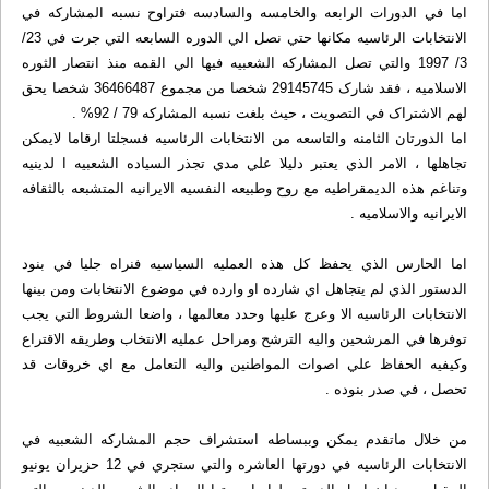
اما في الدورات الرابعه والخامسه والسادسه فتراوح نسبه المشارکه في
الانتخابات الرئاسيه مکانها حتي نصل الي الدوره السابعه التي جرت في 23/
3/ 1997 والتي تصل المشارکه الشعبيه فيها الي القمه منذ انتصار الثوره
الاسلاميه ، فقد شارک 29145745 شخصا من مجموع 36466487 شخصا يحق
لهم الاشتراک في التصويت ، حيث بلغت نسبه المشارکه 79 / 92% .
اما الدورتان الثامنه والتاسعه من الانتخابات الرئاسيه فسجلتا ارقاما لايمکن
تجاهلها ، الامر الذي يعتبر دليلا علي مدي تجذر السياده الشعبيه ا لدينيه
وتناغم هذه الديمقراطيه مع روح وطبيعه النفسيه الايرانيه المتشبعه بالثقافه
الايرانيه والاسلاميه .
اما الحارس الذي يحفظ کل هذه العمليه السياسيه فنراه جليا في بنود
الدستور الذي لم يتجاهل اي شارده او وارده في موضوع الانتخابات ومن بينها
الانتخابات الرئاسيه الا وعرج عليها وحدد معالمها ، واضعا الشروط التي يجب
توفرها في المرشحين واليه الترشح ومراحل عمليه الانتخاب وطريقه الاقتراع
وکيفيه الحفاظ علي اصوات المواطنين واليه التعامل مع اي خروقات قد
تحصل ، في صدر بنوده .
من خلال ماتقدم يمکن وببساطه استشراف حجم المشارکه الشعبيه في
الانتخابات الرئاسيه في دورتها العاشره والتي ستجري في 12 حزيران يونيو