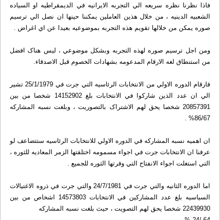
فاذا نظرنا نظره سريعه الي التجربه الايرانيه في الديمقراطيه او السياده
الشعبيه الدينيه ، من خلال هذين العاملين يمکننا حينها ان نصل الي ترسيم
صوره يمکن من خلالها تقويم هذه التجربه بموضوعيه بعيدا عن اي اغراض .
ومن اجل ترسيم صوره لهذه التجربه وبشکل موضوعي ، ليس هناک افضل
من استنطاق لغه الارقام المدعومه بشهادات الخصوم قبل الاصدقاء‌.
فارقام الدوره الاولي من الانتخابات الرئاسيه التي جرت في 25/1/1979 تشير
الي ان عدد الذين شارکوا في الانتخابات بلغ 14152902 شخصا من بين
20857391 شخصا يحق لهم الاشتراک بالتصوريت ، وبلغت نسبه المشارکه
86/67% .
ان اهميه نسبه المشارکه في الدوره الاولي للانتخابات الرئاسيه ستتضاعف لو
عرفنا ان الانتخابات جرت في اجواء‌ مسمومه اختلقتها الزمر المعاديه للثوره ،
التي استغلت اجواء‌ الانفتاح التي وفرتها الثوره للجميع .
اما الدوره الثانيه والتي جرت في 24/7/1981 والتي جرت في ذروه الاغتيالات
السياسيه بلغ عدد المشارکين في الانتخابات 14573803 اشخاص من بين
22439930 شخصا يحق لهم التصويت ، حيث بلغت نسبه المشارکه
64 /24 % .