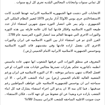
کل ثماني سنوات وانتخابات المجالس البلديه تجري کل اربع سنوات .
الانتخابات التي دشنت فيها الجمهوريه الاسلاميه الايرانيه عهدها الجديد کانت
الاستفتاء‌الذي جري يومي 30و31 آذار مارس 1979 لتغيير النظام الملکي الي
الجمهوري ، ولم يمر علي انتصار الثوره سوي شهرين استفتاء اذار حدد
طبيعه الثوره الاسلاميه وافکار قادتها کما کان علامه فارقه بين هذه الثوره
والثورات الاخري التي شهدها العالم منذ انتصار الثوره الفرنسيه عام 1789.
الفرز الذي تم في استفتاء اذار بين الثوره الاسلاميه في ايران والثورات
الاخري کان بفضل اراده قادتها وفي مقدمتهم قائد الثوره الاسلاميه
وموءسس الجمهوريه الاسلاميه الايرانيه الامام الخميني (‌رض )‌.
المعروف في منطق الثورات التي عرفتها الشعوب انها تنتهي عاده بتاسيس
انظمه دکتاتوريه تحکم بقرارات تصدرها مجالس قيادات هذه الثورات او في
افضل الحالات تنتهي بدساتير موءقته ، الا ان الثوره الاسلاميه في ايران ورغم
الشعبيه العاليه للامام الخميني (رض) بين ابناء الشعب الايراني ، الا ان
سماحته ابي ان يوءسس للجمهوريه الاسلاميه علي عواطف المواطنين رغم
صدقيتها ، فما کان منه الا ان يدعو الي اجراء استفتاء يشارک فيه کل ابناء
الشعب باراده حره وبعيدا عن اي ضغوط من اي جهه کانت ، فکان الاستفتاء ،
حيث صوتت الاغلبيه الساحقه للشعب الايراني بنسبه2 /98/%