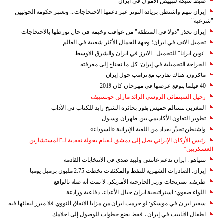
ضبط شبكة لتبييض الاموال في ايران
إيران تتهم واشنطن بزيادة التوتر عبر دعمها الاحتجاجات... وتعتبر حكومة الحوثيين
"شرعية"
إيران تحذر "دولا في المنطقة" من عواقب وخيمة في حال تورطها بالاحتجاجات
تجميل الانف في ايران؛ وجهة الجمال الأكثر شعبية في العالم
"نوين ايرانا" للتجميل ..الابرز في ايران والشرق الاوسط
الجراحة التجميلية في إيران: كل ما تحتاج إلى معرفته
ماكرون: هناك تقارب مع ترامب حول إيران
40 فيلما يتوقع عرضها في مهرجان كان 2019
رحيل السينمائي الروسي الرائد مارلن خوتسييف
المغربي بنسالم حميش يفوز بجائزة الشيخ زايد للكتاب في الآداب
تطوير التعاون الأكاديمي بين طهران وسيول
واشنطن تحذّر بغداد من اللعبة الإيرانية «السوداء»
رئيس الأركان الإيراني يصل إلى دمشق للقيام بجولة تفقدية لـ"المستشارين
العسكريين"
نتنياهو : ايران تدعم غانتس ولبيد ضدي في الانتخابات القادمة
إيران: الصادرات الشهریة للنفط والمكثفات تخطت 2.75 مليون برميل يوميا
ظريف: تصريحات وزير الخارجية الأمريكي لا تمت أية صلة بالواقع
اللواء صفوي: استراتيجية ايران حيال الأعداء، دفاعية ورادعة
سفير ايران في موسكو: لو حرمت ايران من مزايا الاتفاق النووي فلا مبرر لبقائها فيه
اطفال الأنابيب في إيران ، فقط بضع خطوات للوصول إلى احلامك