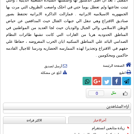
المقبل ، بعد ان اصل الدستور لها واسستها السياده الشعبيه الدينيه ، والتي
ثبتت نجاعتها ولم تعطل يوما حتي في احلک واصعب الظروف التي مرت بها
الجمهوريه الاسيلاميه الايرانيه . فمازالت الذاکره الايرانيه تحتفظ بصور
صناديق الاقتراع وهي تنقل الي جبهات القتال حيث المدافعين عن حياض
الوطن الاسلامي والي الجبال والوديان حيث لجا العديد من المواطنين في
المناطق الحدوديه هربا من الغارات التي کانت تشنها طائرات النظام
الصدامي البائد علي المناطق السکنيه ابان الحرب المفروضه ، حفاظا علي
حقهم في الاقتراع وتجذيرا لهذه الممارسه الحضاريه ودرسا للاجيال القادمه
حاکمين ومحکومين .
الصفحة الرئيسة
أرسل لصديق
اطبع
أبلغ عن مشكلة
0
آراء المشاهدين
آخرالاخبار
الاکثر قراءة
زيادة متابعين انستقرام