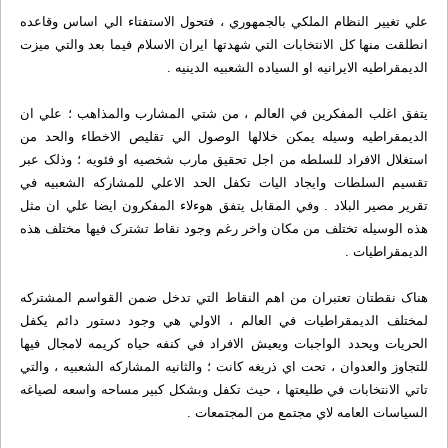
علي تغيير النظام الملکي بالجمهوري ، فتحول الاستفتاء الي اساس وقاعده
انطلقت منها کل الانتخابات التي شهدتها ايران الاسلام فيما بعد والتي ميزت
الديمقراطيه الايرانيه او السياده الشعبيه الدينيه .
يتفق اغلب المفکرين في العالم ، من شتي المشارب والمذاهب ؛ علي ان
الديمقراطيه وسيله يمکن خلالها الوصول الي تقليص الاخطاء ‌والحد من
استغلال الافراد للسلطه من اجل تحقيق مارب شخصيه او فئويه ؛ وذلک عبر
تقسيم السلطات وايجاد اليات تکفل الحد الاعلي للمشارکه الشعبيه في
تقرير مصير البلاد . وفي المقابل يتفق هوءلاء المفکرون ايضا علي ان مثل
هذه الوسيله تختلف من مکان واخر رغم وجود نقاط تشترک فيها مختلف هذه
الديمقراطيات .
هناک نقطتان تعتبران من اهم النقاط التي تدخل ضمن القواسم المشترکه
لمختلف الديمقراطيات في العالم ، الاولي هي وجود دستور دائم يکفل
الحريات ويحدد الواجبات ويعيش الافراد في کنفه حياه کريمه لامجال فيها
للتجاوز والعدوان ، تحت اي ذريغه کانت ؛ والثانيه المشارکه الشعبيه ، والتي
تاتي الانتخابات في طليعتها ، حيث تکفل وبشکل کبير مساحه واسعه لصياغه
السياسات العامه لاي مجتمع من المجتمعات .