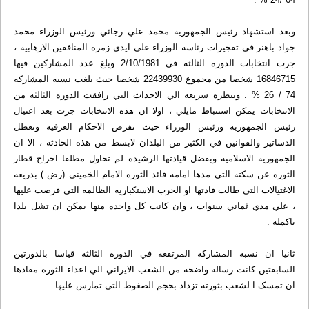
وبعد استشهاد رئيس الجمهوريه محمد علي رجائي ورئيس الوزراء محمد
جواد باهنر في تفجيرات رئاسه الوزراء علي ايدي زمره المنافقين الارهابيه ،
جرت انتخابات الدوره الثالثه في 2/10/1981 وبلغ عدد المشارکين فيها
16846715 شخصا من مجموع 22439930 شخصا حيث بلغت نسبه المشارکه
74 / 26 % . وبنظره سريعه الي الاحداث التي رافقت الدوره الثالثه من
الانتخابات يمکن استنباط مايلي ، اولا ان هذه الانتخابات جرت بعد اغتيال
رئيس الجمهوريه ورئيس الوزراء حيث تفرض الاحکام العرفيه وتعطل
الدساتير والقوانين في الکثير من البلدان لابسط من هذه الحادثه ، الا ان
الجمهوريه الاسلاميه وبفضل قيادتها الرشيده لم تحاول مطلقا اخراج قطار
الثوره عن سکته التي مدها امامه قائد الثوره الامام الخميني (رض ) بذريعه
الاغتيالات التي طالت قادتها او الحرب الاستکباريه الظالمه التي فرضت عليها
، علي مدي ثماني سنوات ، وان کانت کل واحده منها يمکن ان تشل بلدا
باکمله .
ثانيا ان نسبه المشارکه المرتفعه في الدوره الثالثه قياسا بالدورتين
السابقتين کانت رساله واضحه من الشعب الايراني الي اعداء الثوره مفادها
ان تمسک ا لشعب بثورته تزداد بحجم الضغوط التي تمارس عليها .