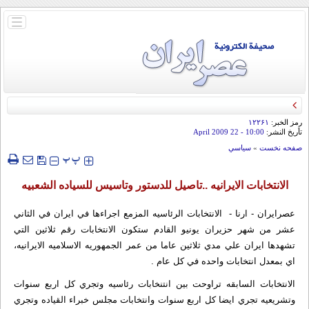
باز
و
بسته
کردن
منو
قائد الحرس الثوري: إيران ستدمر أمريكا وإسرائيل والسعودية إذا تجاوزت خطوط طهران
الحمراء
رمز الخبر:
۱۲۲۶۱
تأريخ النشر:
10:00
- 22 April 2009
صفحه نخست
»
سياسي
‍‍‍ پ
پ
الانتخابات الايرانيه ..تاصيل للدستور وتاسيس للسياده الشعبيه
عصرایران - ارنا - الانتخابات الرئاسيه المزمع اجراءها في ايران في الثاني
عشر من شهر حزيران يونيو القادم ستکون الانتخابات رقم ثلاثين التي
تشهدها ايران علي مدي ثلاثين عاما من عمر الجمهوريه الاسلاميه الايرانيه،
اي بمعدل انتخابات واحده في کل عام .
الانتخابات السابقه تراوحت بين انتنخابات رئاسيه وتجري کل اربع سنوات
وتشريعيه تجري ايضا کل اربع سنوات وانتخابات مجلس خبراء‌ القياده وتجري