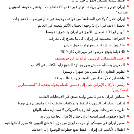
ضبط شبكة لتبييض الاموال في ايران
إيران تتهم واشنطن بزيادة التوتر عبر دعمها الاحتجاجات... وتعتبر حكومة الحوثيين
"شرعية"
إيران تحذر "دولا في المنطقة" من عواقب وخيمة في حال تورطها بالاحتجاجات
تجميل الانف في ايران؛ وجهة الجمال الأكثر شعبية في العالم
"نوين ايرانا" للتجميل ..الابرز في ايران والشرق الاوسط
الجراحة التجميلية في إيران: كل ما تحتاج إلى معرفته
ماكرون: هناك تقارب مع ترامب حول إيران
40 فيلما يتوقع عرضها في مهرجان كان 2019
رحيل السينمائي الروسي الرائد مارلن خوتسييف
المغربي بنسالم حميش يفوز بجائزة الشيخ زايد للكتاب في الآداب
تطوير التعاون الأكاديمي بين طهران وسيول
واشنطن تحذّر بغداد من اللعبة الإيرانية «السوداء»
رئيس الأركان الإيراني يصل إلى دمشق للقيام بجولة تفقدية لـ"المستشارين
العسكريين"
نتنياهو : ايران تدعم غانتس ولبيد ضدي في الانتخابات القادمة
إيران: الصادرات الشهریة للنفط والمكثفات تخطت 2.75 مليون برميل يوميا
ظريف: تصريحات وزير الخارجية الأمريكي لا تمت أية صلة بالواقع
اللواء صفوي: استراتيجية ايران حيال الأعداء، دفاعية ورادعة
سفير ايران في موسكو: لو حرمت ايران من مزايا الاتفاق النووي فلا مبرر لبقائها فيه
اطفال الأنابيب في إيران ، فقط بضع خطوات للوصول إلى احلامك