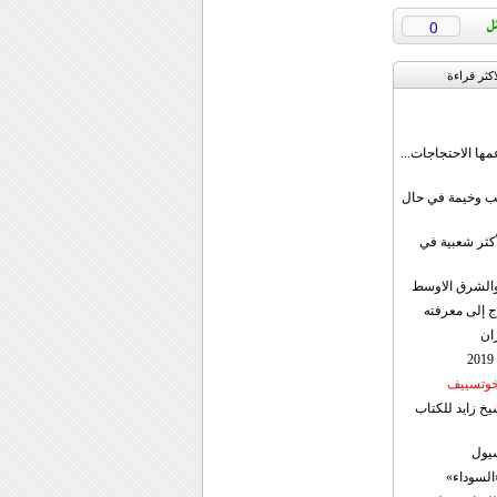
0
اکثر قراءة
مها الاحتجاجات...
قب وخيمة في حال
أكثر شعبية في
ن والشرق الاوسط
ج إلى معرفته
ان
 خوتسييف
خ زايد للكتاب
سيول
«السوداء»