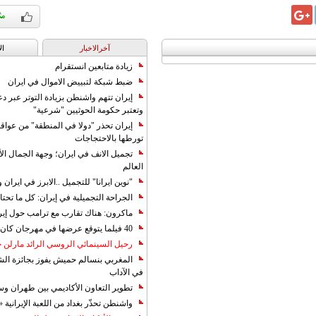
آخرالاخبار
ال
زيادة متابعين انستقرام
ضبط شبكة لتبييض الاموال في ايران
إيران تتهم واشنطن بزيادة التوتر عبر دع
وتعتبر حكومة الحوثيين "شرعية"
إيران تحذر "دولا في المنطقة" من عوا
تورطها بالاحتجاجات
تجميل الانف في ايران؛ وجهة الجمال ال
العالم
"نوين ايرانا" للتجميل ..الابرز في ايرا
الجراحة التجميلية في إيران: كل ما تحتا
ماكرون: هناك تقارب مع ترامب حول إير
40 فيلما يتوقع عرضها في مهرجان كان 2019
رحيل السينمائي الروسي الرائد مارلن
المغربي بنسالم حميش يفوز بجائزة الشي
في الآداب
تطوير التعاون الأكاديمي بين طهران و
واشنطن تحذّر بغداد من اللعبة الإيرانية 