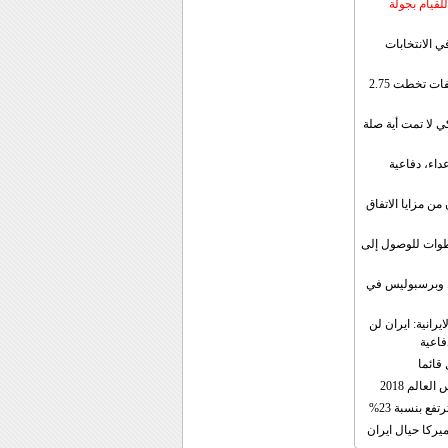
لقيام بجولة
ي الانتخابات
إيران: الصادرات الشهریة للنفط والمكثفات تخطت 2.75
 لا تمت أية صلة
داء، دفاعية
ن مزايا الاتفاق
طوات للوصول إلى
ال وبرسبوليس في
رانية: ايران لن
فاعية
 قائما
عالم 2018
فع بنسبة 23%
يركا حيال ايران