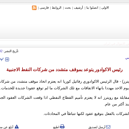
الاولی
اتصلوا بنا
أرشیف
بحث
الروابط
فارسی
|
|
|
|
|
|
تأريخ النشر:
32
‍‍‍ پ
ي
رئيس الاكوادور يتوعد بموقف متشدد من شركات النفط الاجنبية
ترز) - قال الرئيس الاكوادوري رفائيل كوريا انه يعتزم اتخاذ موقف متشدد من شركات 
 يوم الاحد مهددا بانهاء الاتفاقات مع تلك الشركات ما لم توقع عقودا جديدة للخدمات.
قابلة مع رويترز انه لا يعتزم تأميم القطاع النفطي اذا وقعت الشركات العقود الج
نذ أكثر من عام.
كات بالفعل بتوقيع عقود لكنها تتباطأ في المحادثات.
أرسل لصديق
اطبع
أبلغ عن م