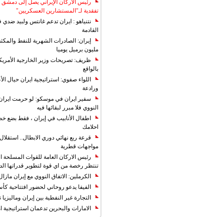
رئيس الأركان الإيراني يصل إلى دمشق ل
تفقدية لـ"المستشارين العسكريين"
نتنياهو : ايران تدعم غانتس ولبيد ضدي ف
القادمة
مليون برميل يوميا
ظريف: تصريحات وزير الخارجية الأمريكي
بالواقع
اللواء صفوي: استراتيجية ايران حيال الأع
ورادعة
سفير ايران في موسكو: لو حرمت ايران م
النووي فلا مبرر لبقائها فيه
اطفال الأنابيب في إيران ، فقط بضع خ
احلامك
قرعة ربع نهائي دوري الابطال.. استقل
مواجهات قطرية
رئيس الاركان العامة للقوات المسلحة الاي
تنتظر رخصة من اي قوة لتطوير قدراتها الد
الكرملين: الاتفاق النووي مع إيران مازال
الفيفا يدعو روحاني لحضور افتتاحية كأس ال
التجارة غیر النفطیة بین إیران ومالیزیا ترت
الامارات والبحرين تدعمان استراتيجية ام