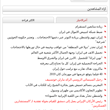
آراء المشاهدين
آخرالاخبار
الاکثر قراءة
زيادة متابعين انستقرام
ضبط شبكة لتبييض الاموال في ايران
إيران تتهم واشنطن بزيادة التوتر عبر دعمها الاحتجاجات... وتعتبر حكومة الحوثيين
"شرعية"
إيران تحذر "دولا في المنطقة" من عواقب وخيمة في حال تورطها بالاحتجاجات
تجميل الانف في ايران؛ وجهة الجمال الأكثر شعبية في العالم
"نوين ايرانا" للتجميل ..الابرز في ايران والشرق الاوسط
الجراحة التجميلية في إيران: كل ما تحتاج إلى معرفته
ماكرون: هناك تقارب مع ترامب حول إيران
40 فيلما يتوقع عرضها في مهرجان كان 2019
رحيل السينمائي الروسي الرائد مارلن خوتسييف
المغربي بنسالم حميش يفوز بجائزة الشيخ زايد للكتاب في الآداب
تطوير التعاون الأكاديمي بين طهران وسيول
واشنطن تحذّر بغداد من اللعبة الإيرانية «السوداء»
رئيس الأركان الإيراني يصل إلى دمشق للقيام بجولة تفقدية لـ"المستشارين
العسكريين"