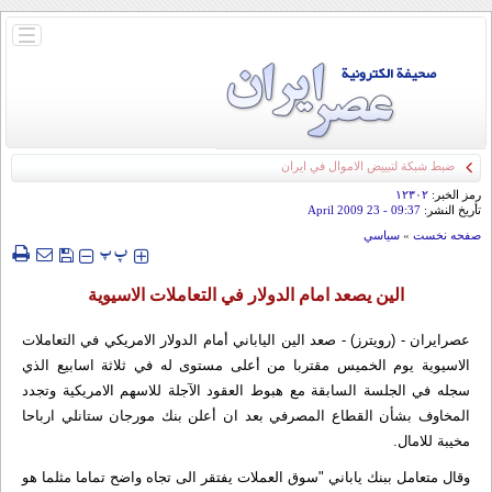
باز
و
بسته
کردن
منو
ضبط شبكة لتبييض الاموال في ايران
رمز الخبر:
۱۲۳۰۲
تأريخ النشر:
09:37
- 23 April 2009
صفحه نخست
»
سياسي
‍‍‍ پ
پ
الين يصعد امام الدولار في التعاملات الاسيوية
عصرایران - (رويترز) - صعد الين الياباني أمام الدولار الامريكي في التعاملات
الاسيوية يوم الخميس مقتربا من أعلى مستوى له في ثلاثة اسابيع الذي
سجله في الجلسة السابقة مع هبوط العقود الآجلة للاسهم الامريكية وتجدد
المخاوف بشأن القطاع المصرفي بعد ان أعلن بنك مورجان ستانلي ارباحا
مخيبة للامال.
وقال متعامل ببنك ياباني "سوق العملات يفتقر الى تجاه واضح تماما مثلما هو