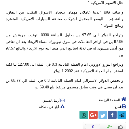
حال الاسهم الامريكية."
واضاف قائلا "لدينا عاملان مهمان يدفعان الاسواق للتقلب بين التفاؤل
والتشاؤم .. الوضع المحتمل لشركات صناعة السيارات الامريكية المتعثرة
ونتائج البنوك."
وتراجع الدولار الي 97.65 ين بحلول الساعة 0330 بتوقيت جرينتش من
97.96 ين في اواخر التعاملات في سوق نيويورك مساء الاربعاء بعد ان تعافى
من أدنى مستوى له في ثلاثة اسابيع الذي هبط اليه يوم الاربعاء والبالغ 97.57
ين.
وتراجع اليورو الاوروبي امام العملة اليابانية 0.3 في المئة الى 127.00 ينا لكنه
استقر امام العملة الامريكية عند 1.2992 دولار.
وانخفض الدولار الاسترالي امام العملة اليابانية 0.3 في المئة الي 68.77 ين
بعد ان سجل في وقت سابق مستوى مرتفعا بلغ 69.49 ين.
الصفحة الرئيسة
أرسل لصديق
اطبع
أبلغ عن مشكلة
0