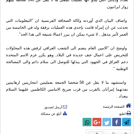
زوار ايرانيون.
واضاف البيان الذي أوردته وكالة الصحافة الفرنسية ان "المعلومات التي
تحدثت عن ان إمرأة قامت بإحدى هذه العمليات برفقة ولد في الخامسة من
العمر لأمر مذهل , لا شيء يمكن ان يبرر اعمالا شنيعة الى هذا الحد".
واوضح ان "الامين العام ينضم الى الشعب العراقي لرفض هذه المحاولات
للتحريض على اعمال عنف جديدة في البلاد, وهو يكرر عزم الامم المتحدة
دعم العراق في الجهود التي يبذلها للتوصل الى سلام دائم والى المصالحة
الوطنية ".
واستشهد ما لا يقل عن 58 شخصا الجمعة بعمليتين انتحاريتين ارهابيتين
نفذتهما إمرأتان بالقرب من قرب ضريح الامامين الكاظمين عليهما السلام
ببغداد .
الصفحة الرئيسة
أرسل لصديق
اطبع
أبلغ عن مشكلة