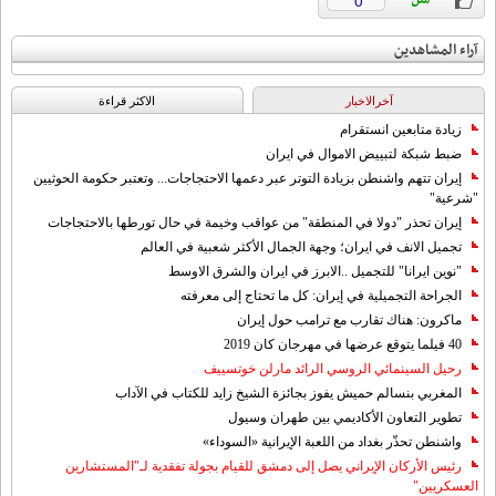
0
آراء المشاهدين
آخرالاخبار
الاکثر قراءة
زيادة متابعين انستقرام
ضبط شبكة لتبييض الاموال في ايران
إيران تتهم واشنطن بزيادة التوتر عبر دعمها الاحتجاجات... وتعتبر حكومة الحوثيين
"شرعية"
إيران تحذر "دولا في المنطقة" من عواقب وخيمة في حال تورطها بالاحتجاجات
تجميل الانف في ايران؛ وجهة الجمال الأكثر شعبية في العالم
"نوين ايرانا" للتجميل ..الابرز في ايران والشرق الاوسط
الجراحة التجميلية في إيران: كل ما تحتاج إلى معرفته
ماكرون: هناك تقارب مع ترامب حول إيران
40 فيلما يتوقع عرضها في مهرجان كان 2019
رحيل السينمائي الروسي الرائد مارلن خوتسييف
المغربي بنسالم حميش يفوز بجائزة الشيخ زايد للكتاب في الآداب
تطوير التعاون الأكاديمي بين طهران وسيول
واشنطن تحذّر بغداد من اللعبة الإيرانية «السوداء»
رئيس الأركان الإيراني يصل إلى دمشق للقيام بجولة تفقدية لـ"المستشارين
العسكريين"