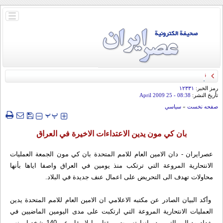
باز
و
بسته
کردن
منو
قائد الحرس الثوري: إيران ستدمر أمريكا وإسرائيل والسعودية إذا تجاوزت خطوط طهران
الحمراء
رمز الخبر:
۱۲۳۳۱
تأريخ النشر:
08:38
- 25 April 2009
صفحه نخست
»
سياسي
‍‍‍ پ
پ
بان كي مون يدين الاعتداءات الاخيرة في العراق
عصرایران - دان الامين العام للامم المتحدة بان كي مون الجمعة العمليات
الانتحارية المروعة التي ترتكب منذ يومين في العراق واصفا اياها بأنها
محاولات تهدف الى التحريض على اعمال عنف جديدة في البلاد.
وأكد البيان الصادر عن مكتبه الاعلامي ان الامين العام للامم المتحدة يدين
العمليات الانتحارية المروعة التي ارتكبت على مدى اليومين الماضيين في
بغداد وديالى التي يبدو انها تسببت بمقتل ما لا يقل عن 140 شخصا بينهم