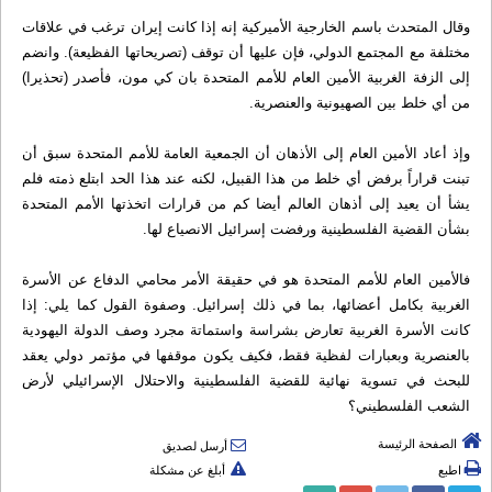
وقال المتحدث باسم الخارجية الأميركية إنه إذا كانت إيران ترغب في علاقات
مختلفة مع المجتمع الدولي، فإن عليها أن توقف (تصريحاتها الفظيعة). وانضم
إلى الزفة الغربية الأمين العام للأمم المتحدة بان كي مون، فأصدر (تحذيرا)
من أي خلط بين الصهيونية والعنصرية.
وإذ أعاد الأمين العام إلى الأذهان أن الجمعية العامة للأمم المتحدة سبق أن
تبنت قراراً برفض أي خلط من هذا القبيل، لكنه عند هذا الحد ابتلع ذمته فلم
يشأ أن يعيد إلى أذهان العالم أيضا كم من قرارات اتخذتها الأمم المتحدة
بشأن القضية الفلسطينية ورفضت إسرائيل الانصياع لها.
فالأمين العام للأمم المتحدة هو في حقيقة الأمر محامي الدفاع عن الأسرة
الغربية بكامل أعضائها، بما في ذلك إسرائيل. وصفوة القول كما يلي: إذا
كانت الأسرة الغربية تعارض بشراسة واستماتة مجرد وصف الدولة اليهودية
بالعنصرية وبعبارات لفظية فقط، فكيف يكون موقفها في مؤتمر دولي يعقد
للبحث في تسوية نهائية للقضية الفلسطينية والاحتلال الإسرائيلي لأرض
الشعب الفلسطيني؟
الصفحة الرئيسة
أرسل لصديق
اطبع
أبلغ عن مشكلة