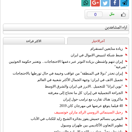
0
آراء المشاهدين
آخرالاخبار
الاکثر قراءة
زيادة متابعين انستقرام
ضبط شبكة لتبييض الاموال في ايران
إيران تتهم واشنطن بزيادة التوتر عبر دعمها الاحتجاجات... وتعتبر حكومة الحوثيين
"شرعية"
إيران تحذر "دولا في المنطقة" من عواقب وخيمة في حال تورطها بالاحتجاجات
تجميل الانف في ايران؛ وجهة الجمال الأكثر شعبية في العالم
"نوين ايرانا" للتجميل ..الابرز في ايران والشرق الاوسط
الجراحة التجميلية في إيران: كل ما تحتاج إلى معرفته
ماكرون: هناك تقارب مع ترامب حول إيران
40 فيلما يتوقع عرضها في مهرجان كان 2019
رحيل السينمائي الروسي الرائد مارلن خوتسييف
المغربي بنسالم حميش يفوز بجائزة الشيخ زايد للكتاب في الآداب
تطوير التعاون الأكاديمي بين طهران وسيول
واشنطن تحذّر بغداد من اللعبة الإيرانية «السوداء»