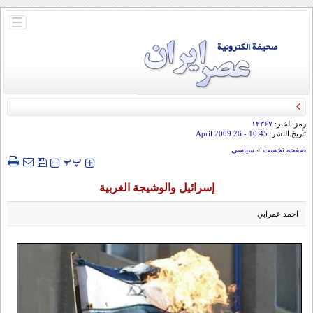
باز
و
بسته
کردن
منو
رمز الخبر:
۱۲۳۶۷
تأريخ النشر:
10:45
- 26 April 2009
صفحه نخست
»
سياسي
‍‍‍ پ
پ
إسرائيل والوشيجة الغربية
احمد عمرابي