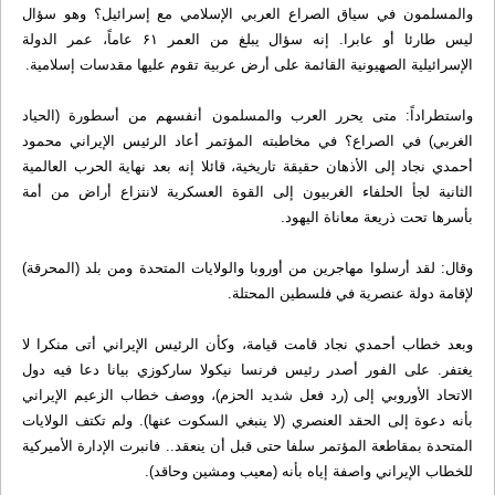
والمسلمون في سياق الصراع العربي الإسلامي مع إسرائيل؟ وهو سؤال
ليس طارئا أو عابرا. إنه سؤال يبلغ من العمر ۶۱ عاماً، عمر الدولة
الإسرائيلية الصهيونية القائمة على أرض عربية تقوم عليها مقدسات إسلامية.
واستطراداً: متى يحرر العرب والمسلمون أنفسهم من أسطورة (الحياد
الغربي) في الصراع؟ في مخاطبته المؤتمر أعاد الرئيس الإيراني محمود
أحمدي نجاد إلى الأذهان حقيقة تاريخية، قائلا إنه بعد نهاية الحرب العالمية
الثانية لجأ الحلفاء الغربيون إلى القوة العسكرية لانتزاع أراض من أمة
بأسرها تحت ذريعة معاناة اليهود.
وقال: لقد أرسلوا مهاجرين من أوروبا والولايات المتحدة ومن بلد (المحرقة)
لإقامة دولة عنصرية في فلسطين المحتلة.
وبعد خطاب أحمدي نجاد قامت قيامة، وكأن الرئيس الإيراني أتى منكرا لا
يغتفر. على الفور أصدر رئيس فرنسا نيكولا ساركوزي بيانا دعا فيه دول
الاتحاد الأوروبي إلى (رد فعل شديد الحزم)، ووصف خطاب الزعيم الإيراني
بأنه دعوة إلى الحقد العنصري (لا ينبغي السكوت عنها). ولم تكتف الولايات
المتحدة بمقاطعة المؤتمر سلفا حتى قبل أن ينعقد.. فانبرت الإدارة الأميركية
للخطاب الإيراني واصفة إياه بأنه (معيب ومشين وحاقد).