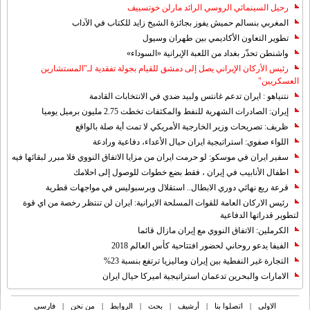
رحيل السينمائي الروسي الرائد مارلن خوتسييف
المغربي بنسالم حميش يفوز بجائزة الشيخ زايد للكتاب في الآداب
تطوير التعاون الأكاديمي بين طهران وسيول
واشنطن تحذّر بغداد من اللعبة الإيرانية «السوداء»
رئيس الأركان الإيراني يصل إلى دمشق للقيام بجولة تفقدية لـ"المستشارين
العسكريين"
نتنياهو : ايران تدعم غانتس ولبيد ضدي في الانتخابات القادمة
إيران: الصادرات الشهریة للنفط والمكثفات تخطت 2.75 مليون برميل يوميا
ظريف: تصريحات وزير الخارجية الأمريكي لا تمت أية صلة بالواقع
اللواء صفوي: استراتيجية ايران حيال الأعداء، دفاعية ورادعة
سفير ايران في موسكو: لو حرمت ايران من مزايا الاتفاق النووي فلا مبرر لبقائها فيه
اطفال الأنابيب في إيران ، فقط بضع خطوات للوصول إلى احلامك
قرعة ربع نهائي دوري الابطال.. استقلال وبرسبوليس في مواجهات قطرية
رئيس الاركان العامة للقوات المسلحة الايرانية: ايران لن تنتظر رخصة من اي قوة
لتطوير قدراتها الدفاعية
الكرملين: الاتفاق النووي مع إيران مازال قائما
الفيفا يدعو روحاني لحضور افتتاحية كأس العالم 2018
التجارة غیر النفطیة بین إیران ومالیزیا ترتفع بنسبة 23%
الامارات والبحرين تدعمان استراتيجية اميركا حيال ايران
الاولی
|
اتصلوا بنا
|
أرشیف
|
بحث
|
الروابط
|
من نحن
|
فارسی