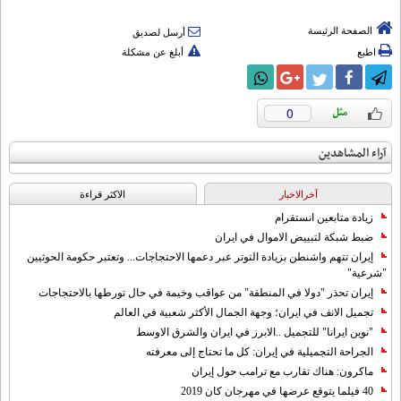
الصفحة الرئيسة
أرسل لصديق
اطبع
أبلغ عن مشكلة
0
آراء المشاهدين
آخرالاخبار
الاکثر قراءة
زيادة متابعين انستقرام
ضبط شبكة لتبييض الاموال في ايران
إيران تتهم واشنطن بزيادة التوتر عبر دعمها الاحتجاجات... وتعتبر حكومة الحوثيين
"شرعية"
إيران تحذر "دولا في المنطقة" من عواقب وخيمة في حال تورطها بالاحتجاجات
تجميل الانف في ايران؛ وجهة الجمال الأكثر شعبية في العالم
"نوين ايرانا" للتجميل ..الابرز في ايران والشرق الاوسط
الجراحة التجميلية في إيران: كل ما تحتاج إلى معرفته
ماكرون: هناك تقارب مع ترامب حول إيران
40 فيلما يتوقع عرضها في مهرجان كان 2019