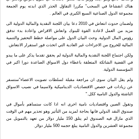
هناك انقشاعا في السحب" مكررا التفاؤل الحذر الذي ابدته يوم الجمعة
مجموعة الدول الصناعية السبع الكبرى في العالم .
ولضمان حدوث انتعاش في 2010 دعا بيان اللجنة النقدية والمالية الدولية الى
مزيد من العمل لاعادة القوة للبنوك وانعاش الاقراض واعادة بدء تدفق
رؤوس المال الدولية. وحث البيان الدول على مواصلة خطط التحفيز والتنمية
المالية للخروج من الاجراءات غير العادية التي اتخذت فور استقرار الانتعاش.
ولكن اجتماع اللجنة النقدية والمالية الدولية لم يحقق تقدما يذكر على ما يبدو
في القضية الشائكة المتعلقة باعطاء دول الاسواق الصاعدة دورا اكبر في
المؤسسة الدولية.
ولم يقل البيان سوى ان مراجعة مقبلة لسلطات تصويت الاعضاء"ستسفر
عن زيادات في حصص الاقتصاديات الديناميكية ولاسيما في نصيب الاسواق
الناشئة والدول النامية ككل."
وتقول الصين واقتصاديات نامية اخرى انه اذا كانت ستساهم بأموال في
صندوق النقد الدولي فانها بحاجة لمزيد من التأثير وهو تحذير مهم في الوقت
الذي مازال فيه الصندوق لم يتلق 150 مليار دولار من تعهد بالتمويل من
مجموعة العشرين والدول النامية يبلغ حجمه 500 مليار دولار.