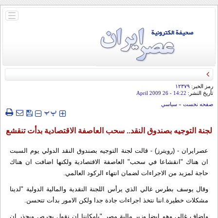
باز
و
بسته
کردن
منو
رمز الخبر:
۱۲۳۷۹
تأريخ النشر:
14:22
- 26 April 2009
صفحه نخست
»
سياسي
‍‍‍ پ
پ
لجنة التوجيه بصندوق النقد.. سحب العاصفة الاقتصادية بدأت تنقشع
عصرایران - (رويترز) - قالت لجنة التوجيه بصندوق النقد الدولي يوم السبت
ان هناك "انقشاعا في سحب" العاصفة الاقتصادية ولكنها اضافت ان هناك
حاجة لمزيد من الاجراءات لضمان انتهاء الركود العالمي.
وقال يوسف بطرس غالي الذي يرأس اللجنة النقدية والمالية الدولية "لدينا
مشكلات خطيرة.اننا نتخذ اجراءات جادة جدا ولكن الامور بدأت تتحسن.
واضاف غالي وهو ايضا وزير مالية مصر "بامكاننا ان نقول بحرص وبحذر ان