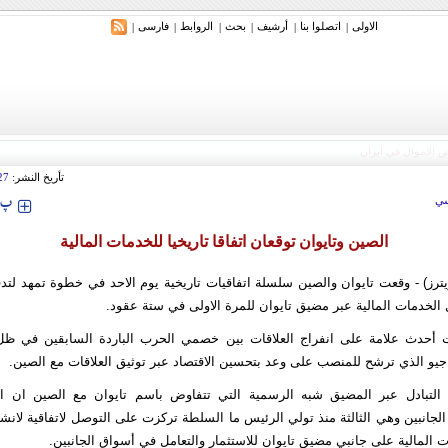
الاولی
اتصلوا بنا
أرشیف
بحث
الروابط
فارسی
|
|
|
|
|
|
تأريخ النشر:
27
‍‍‍ پ
ي
الصين وتايوان توقعان اتفاقا تاريخيا للخدمات المالية
ترز) - وقعت تايوان والصين سلسلة اتفاقيات تاريخية يوم الاحد في خطوة تمهد لتد
لخدمات المالية عبر مضيق تايوان للمرة الاولى في ستة عقود.
ات أحدث علامة على انفراج العلاقات بين خصمي الحرب الباردة السابقين في ظل
ج جيو الذي ترشح للمنصب على وعد بتحسين الاقتصاد عبر توثيق العلاقات مع الصين.
لتبادل عبر المضيق شبه الرسمية التي تتفاوض باسم تايوان مع الصين ان 
لجانبين وهي الثالثة منذ تولي الرئيس ما السلطة تركزت على التوصل لاتفاقية لانش
المالية على جانبي مضيق تايوان للاستثمار والتعامل في أسواق الجانبين.