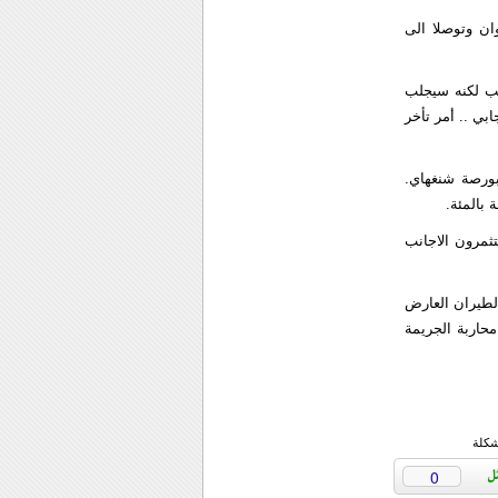
وان وتوصلا الى
سب لكنه سيجلب
ابي .. أمر تأخر
بورصة شنغهاي.
ث ضخ المستثمرون الاجانب
لطيران العارض
فاق ثالث الى تقوية محاربة الجريمة
شكلة
0