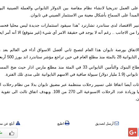
على العمل تدريجيا لانشاء نظام مقاصة بين الدولار التايواني والعملة الصينية الي
مبدأ على السماح بأشكال معينة من الاستثمار الصيني في تايوان.
بير الاقتصاد لدى ستاندرد تشارترد "هذا سيقود استثمارات جديدة ليس محليا فح
را من الاجانب .. رغم أنه لا يوجد في حقيقة الامر أي شيء (غير متوقع) الا أنه أمر ايج
تفاق بورصة تايوان هذا العام لتصبح ثاني أفضل الاسواق أداء في العالم بعد 
ع مؤشر ستاندرد اند بورز 500 أربعة بالمئة.
وارتفع مؤشر قطاع البنوك والتأمين التايواني 33 في المئة منذ مطلع مارس اذار حي
ات أيضا اتفاقا على تسيير رحلات منتظمة عبر مضيق تايوان بدلا من نظام رحلات ا
المعمول به حاليا وزيادة عدد الرحلات الاسبوعية الى 270 من 108. ويهدف ات
ن.
أرسل لصديق
اطبع
أبلغ عن م