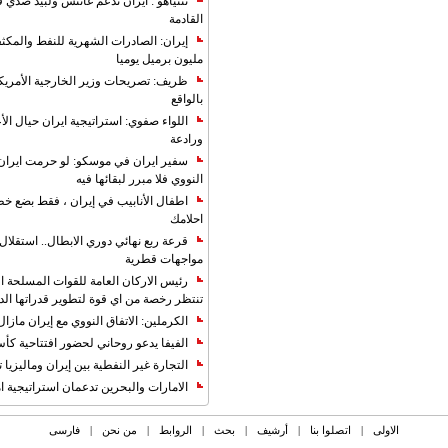
نتنياهو : ايران تدعم غانتس ولبيد ضدي ف
القادمة
مليون برميل يوميا
ظريف: تصريحات وزير الخارجية الأمريكي
بالواقع
اللواء صفوي: استراتيجية ايران حيال الأع
ورادعة
سفير ايران في موسكو: لو حرمت ايران م
النووي فلا مبرر لبقائها فيه
اطفال الأنابيب في إيران ، فقط بضع خ
احلامك
قرعة ربع نهائي دوري الابطال.. استقل
مواجهات قطرية
رئيس الاركان العامة للقوات المسلحة الاي
تنتظر رخصة من اي قوة لتطوير قدراتها الد
الكرملين: الاتفاق النووي مع إيران مازال
الفيفا يدعو روحاني لحضور افتتاحية كأس ال
التجارة غیر النفطیة بین إیران ومالیزیا ترت
الامارات والبحرين تدعمان استراتيجية ام
الاولی
|
اتصلوا بنا
|
أرشیف
|
بحث
|
الروابط
|
من نحن
|
فارسی