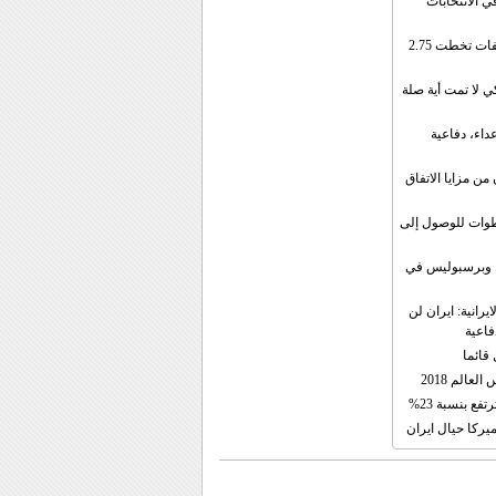
ي الانتخابات
إيران: الصادرات الشهریة للنفط والمكثفات تخطت 2.75
 لا تمت أية صلة
داء، دفاعية
ن مزايا الاتفاق
طوات للوصول إلى
ال وبرسبوليس في
رانية: ايران لن
فاعية
 قائما
عالم 2018
فع بنسبة 23%
يركا حيال ايران