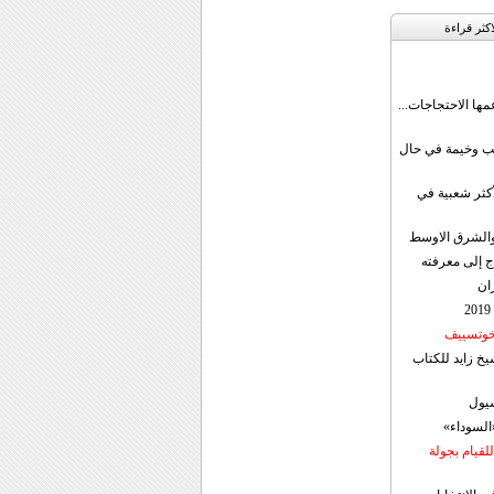
اکثر قراءة
مها الاحتجاجات...
قب وخيمة في حال
أكثر شعبية في
ن والشرق الاوسط
ج إلى معرفته
ان
 خوتسييف
خ زايد للكتاب
سيول
«السوداء»
لقيام بجولة