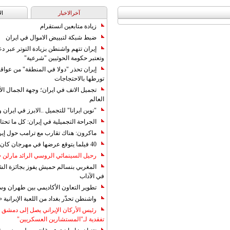
آخرالاخبار
ال
زيادة متابعين انستقرام
ضبط شبكة لتبييض الاموال في ايران
إيران تتهم واشنطن بزيادة التوتر عبر دع
وتعتبر حكومة الحوثيين "شرعية"
إيران تحذر "دولا في المنطقة" من عوا
تورطها بالاحتجاجات
تجميل الانف في ايران؛ وجهة الجمال ال
العالم
"نوين ايرانا" للتجميل ..الابرز في ايرا
الجراحة التجميلية في إيران: كل ما تحتا
ماكرون: هناك تقارب مع ترامب حول إير
40 فيلما يتوقع عرضها في مهرجان كان 2019
رحيل السينمائي الروسي الرائد مارلن
المغربي بنسالم حميش يفوز بجائزة الشي
في الآداب
تطوير التعاون الأكاديمي بين طهران و
واشنطن تحذّر بغداد من اللعبة الإيرانية 
رئيس الأركان الإيراني يصل إلى دمشق ل
تفقدية لـ"المستشارين العسكريين"