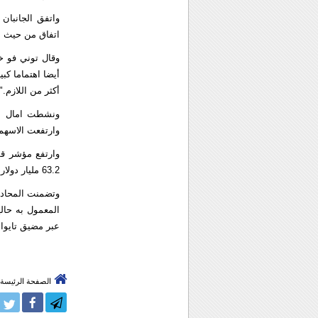
واتفق الجانبان 
اتفاق من حيث ال
وقال توني فو خ
أيضا اهتماما كبي
أكثر من اللازم."
ونشطت امال الا
وارتفعت الاسهم التايوانية 28 بالمئة منذ مطلع العام في حين تراج
63.2 مليار دولار تايواني (1.9 مليار دولار) سيولة صافية في الاسهم التايوانية على مدى تلك الفترة.
وتضمنت المحادث
عبر مضيق تايوا
الصفحة الرئيسة