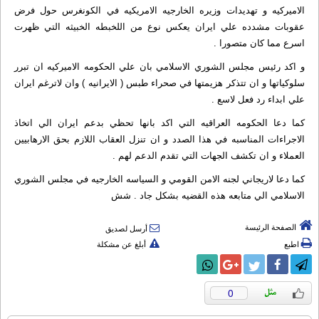
الاميركيه و تهديدات وزيره الخارجيه الامريكيه في الكونغرس حول فرض
عقوبات مشدده علي ايران يعكس نوع من اللخبطه الخبيثه التي ظهرت
اسرع مما كان متصورا .
و اكد رئيس مجلس الشوري الاسلامي بان علي الحكومه الاميركيه ان تبرر
سلوكياتها و ان تتذكر هزيمتها في صحراء طبس ( الايرانيه ) وان لاترغم ايران
علي ابداء رد فعل لاسع .
كما دعا الحكومه العراقيه التي اكد بانها تحظي بدعم ايران الي اتخاذ
الاجراءات المناسبه في هذا الصدد و ان تنزل العقاب اللازم بحق الارهابيين
العملاء و ان تكشف الجهات التي تقدم الدعم لهم .
کما دعا لاريجاني لجنه الامن القومي و السياسه الخارجيه في مجلس الشوري
الاسلامي الي متابعه هذه القضيه بشکل جاد . شش
الصفحة الرئيسة
أرسل لصديق
اطبع
أبلغ عن مشكلة
0