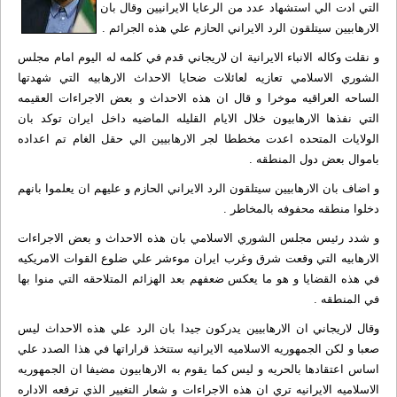
التي ادت الي استشهاد عدد من الرعايا الايرانيين وقال بان
الارهابيين سيتلقون الرد الايراني الحازم علي هذه الجرائم .
و نقلت وکاله الانباء الایرانیة ان لاريجاني قدم في كلمه له اليوم امام مجلس
الشوري الاسلامي تعازيه لعائلات ضحايا الاحداث الارهابيه التي شهدتها
الساحه العراقيه موخرا و قال ان هذه الاحداث و بعض الاجراءات العقيمه
التي نفذها الارهابيون خلال الايام القليله الماضيه داخل ايران توكد بان
الولايات المتحده اعدت مخططا لجر الارهابيين الي حقل الغام تم اعداده
باموال بعض دول المنطقه .
و اضاف بان الارهابيين سيتلقون الرد الايراني الحازم و عليهم ان يعلموا بانهم
دخلوا منطقه محفوفه بالمخاطر .
و شدد رئيس مجلس الشوري الاسلامي بان هذه الاحداث و بعض الاجراءات
الارهابيه التي وقعت شرق وغرب ايران موءشر علي ضلوع القوات الامريكيه
في هذه القضايا و هو ما يعكس ضعفهم بعد الهزائم المتلاحقه التي منوا بها
في المنطقه .
وقال لاريجاني ان الارهابيين يدركون جيدا بان الرد علي هذه الاحداث ليس
صعبا و لكن الجمهوريه الاسلاميه الايرانيه ستتخذ قراراتها في هذا الصدد علي
اساس اعتقادها بالحريه و ليس كما يقوم به الارهابيون مضيفا ان الجمهوريه
الاسلاميه الايرانيه تري ان هذه الاجراءات و شعار التغيير الذي ترفعه الاداره