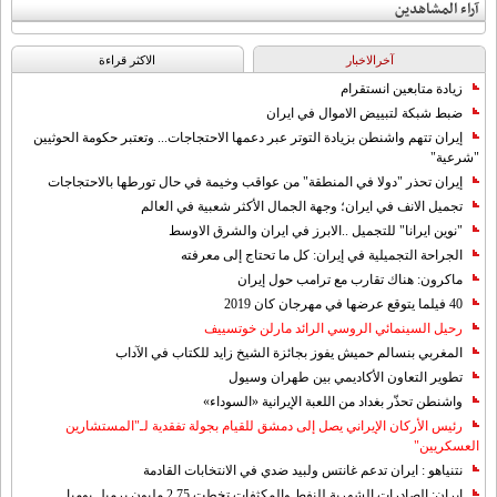
آراء المشاهدين
آخرالاخبار
الاکثر قراءة
زيادة متابعين انستقرام
ضبط شبكة لتبييض الاموال في ايران
إيران تتهم واشنطن بزيادة التوتر عبر دعمها الاحتجاجات... وتعتبر حكومة الحوثيين
"شرعية"
إيران تحذر "دولا في المنطقة" من عواقب وخيمة في حال تورطها بالاحتجاجات
تجميل الانف في ايران؛ وجهة الجمال الأكثر شعبية في العالم
"نوين ايرانا" للتجميل ..الابرز في ايران والشرق الاوسط
الجراحة التجميلية في إيران: كل ما تحتاج إلى معرفته
ماكرون: هناك تقارب مع ترامب حول إيران
40 فيلما يتوقع عرضها في مهرجان كان 2019
رحيل السينمائي الروسي الرائد مارلن خوتسييف
المغربي بنسالم حميش يفوز بجائزة الشيخ زايد للكتاب في الآداب
تطوير التعاون الأكاديمي بين طهران وسيول
واشنطن تحذّر بغداد من اللعبة الإيرانية «السوداء»
رئيس الأركان الإيراني يصل إلى دمشق للقيام بجولة تفقدية لـ"المستشارين
العسكريين"
نتنياهو : ايران تدعم غانتس ولبيد ضدي في الانتخابات القادمة
إيران: الصادرات الشهریة للنفط والمكثفات تخطت 2.75 مليون برميل يوميا