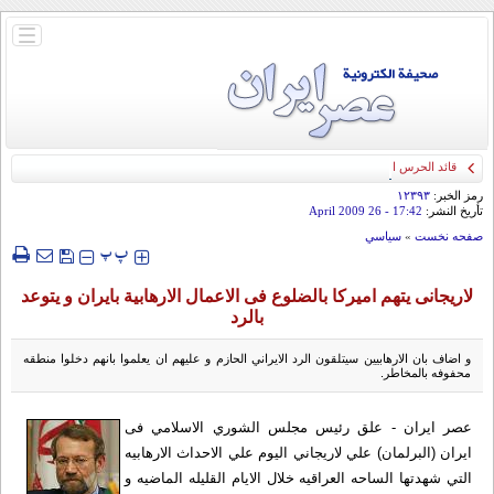
باز
و
بسته
کردن
منو
قائد الحرس الثوري: إيران ستدمر أمريكا وإسرائيل والسعودية إذا تجاوزت خطوط طهران
الحمراء
رمز الخبر:
۱۲۳۹۳
تأريخ النشر:
17:42
- 26 April 2009
صفحه نخست
»
سياسي
‍‍‍ پ
پ
لاریجانی یتهم امیرکا بالضلوع فی الاعمال الارهابیة بایران و یتوعد
بالرد
و اضاف بان الارهابيين سيتلقون الرد الايراني الحازم و عليهم ان يعلموا بانهم دخلوا منطقه
محفوفه بالمخاطر.
عصر ایران - علق رئيس مجلس الشوري الاسلامي فی
ایران (البرلمان) علي لاريجاني اليوم علي الاحداث الارهابيه
التي شهدتها الساحه العراقيه خلال الايام القليله الماضيه و