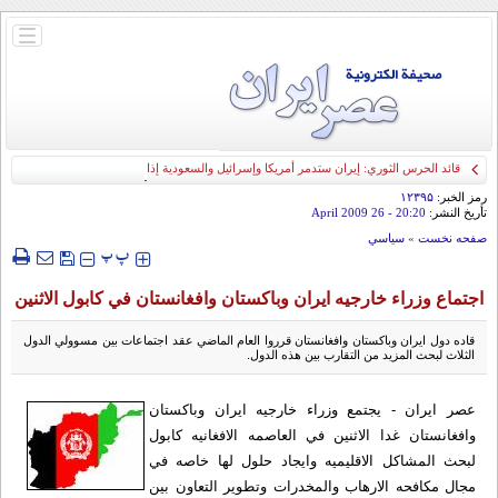
باز
و
بسته
کردن
منو
قائد الحرس الثوري: إيران ستدمر أمريكا وإسرائيل والسعودية إذا تجاوزت خطوط طهران
الحمراء
رمز الخبر:
۱۲۳۹۵
تأريخ النشر:
20:20
- 26 April 2009
صفحه نخست
»
سياسي
‍‍‍ پ
پ
اجتماع وزراء‌ خارجيه ايران وباکستان وافغانستان في کابول الاثنین
قاده دول ايران وباکستان وافغانستان قرروا العام الماضي عقد اجتماعات بين مسوولي الدول
الثلاث لبحث المزيد من التقارب بين هذه الدول.
عصر ایران - يجتمع وزراء خارجيه ايران وباکستان
وافغانستان غدا الاثنين في العاصمه الافغانيه کابول
لبحث المشاکل الاقليميه وايجاد حلول لها خاصه في
مجال مکافحه الارهاب والمخدرات وتطوير التعاون بين