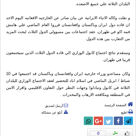
البلدان الثلاثة علي جميع الاصعده.
و نقلت وکاله الانباء الایرانیة عن بيان صادر عن الخارجيه الافغانيه اليوم الاحد
ان قاده دول ايران وباکستان وافغانستان قرروا العام الماضي علي هامش
قمه اکو في طهران، عقد اجتماعات بين مسوولي الدول الثلاث لبحث المزيد
من التقارب بين هذه الدول.
وستقدم نتائج اجتماع کابول الوزاري الي قاده الدول الثلاث الذين سيجتمعون
قريبا في طهران.
وکان مساعدو وزراء خارجيه ايران وافغانستان وباکستان قد اجتمعوا في 10
شباط / ابريل الماضي في اسلام اباد للتحضير لعقد الاجتماع الوزاري للبلدان
الثلاثة في کابول وتبادلوا وجهات النظر حول التعاون الاقليمي واقرار الامن
في المنطقه ومکافحه الارهاب والمخدرات .
الصفحة الرئيسة
أرسل لصديق
اطبع
أبلغ عن مشكلة
0