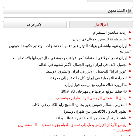
آراء المشاهدين
آخرالاخبار
الاکثر قراءة
زيادة متابعين انستقرام
ضبط شبكة لتبييض الاموال في ايران
إيران تتهم واشنطن بزيادة التوتر عبر دعمها الاحتجاجات... وتعتبر حكومة الحوثيين
"شرعية"
إيران تحذر "دولا في المنطقة" من عواقب وخيمة في حال تورطها بالاحتجاجات
تجميل الانف في ايران؛ وجهة الجمال الأكثر شعبية في العالم
"نوين ايرانا" للتجميل ..الابرز في ايران والشرق الاوسط
الجراحة التجميلية في إيران: كل ما تحتاج إلى معرفته
ماكرون: هناك تقارب مع ترامب حول إيران
40 فيلما يتوقع عرضها في مهرجان كان 2019
رحيل السينمائي الروسي الرائد مارلن خوتسييف
المغربي بنسالم حميش يفوز بجائزة الشيخ زايد للكتاب في الآداب
تطوير التعاون الأكاديمي بين طهران وسيول
واشنطن تحذّر بغداد من اللعبة الإيرانية «السوداء»
رئيس الأركان الإيراني يصل إلى دمشق للقيام بجولة تفقدية لـ"المستشارين
العسكريين"