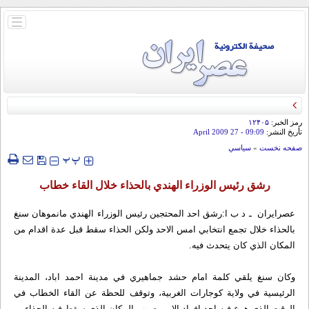
باز
و
بسته
کردن
منو
رمز الخبر:
۱۲۴۰۵
تأريخ النشر:
09:09
- 27 April 2009
صفحه نخست
»
سياسي
‍‍‍ پ
پ
رشق رئيس الوزراء الهندي بالحذاء خلال القاء خطاب
عصرایران ـ د ب ا:رشق احد المحتجين رئيس الوزراء الهندي مانموهان سنغ
بالحذاء خلال تجمع انتخابي امس الاحد ولكن الحذاء سقط قبل عدة اقدام من
المكان الذي كان يتحدث فيه.
وكان سنغ يلقي كلمة امام حشد جماهيري في مدينة احمد اباد، المدينة
الرئيسية في ولاية كوجارات الغربية، وتوقف للحظة عن القاء الخطاب في
الوقت الذي هرع فيه احد افراد الامن صوب المكان الذي سقط فيه الحذاء.