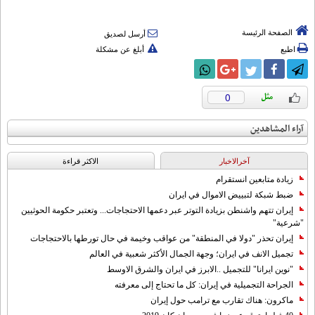
الصفحة الرئيسة
أرسل لصديق
اطبع
أبلغ عن مشكلة
0
آراء المشاهدين
آخرالاخبار
الاکثر قراءة
زيادة متابعين انستقرام
ضبط شبكة لتبييض الاموال في ايران
إيران تتهم واشنطن بزيادة التوتر عبر دعمها الاحتجاجات... وتعتبر حكومة الحوثيين
"شرعية"
إيران تحذر "دولا في المنطقة" من عواقب وخيمة في حال تورطها بالاحتجاجات
تجميل الانف في ايران؛ وجهة الجمال الأكثر شعبية في العالم
"نوين ايرانا" للتجميل ..الابرز في ايران والشرق الاوسط
الجراحة التجميلية في إيران: كل ما تحتاج إلى معرفته
ماكرون: هناك تقارب مع ترامب حول إيران