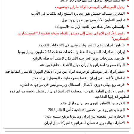
40 فيلما يتوقع عرضها في مهرجان كان 2019
رحيل السينمائي الروسي الرائد مارلن خوتسييف
المغربي بنسالم حميش يفوز بجائزة الشيخ زايد للكتاب في الآداب
تطوير التعاون الأكاديمي بين طهران وسيول
واشنطن تحذّر بغداد من اللعبة الإيرانية «السوداء»
رئيس الأركان الإيراني يصل إلى دمشق للقيام بجولة تفقدية لـ"المستشارين
العسكريين"
نتنياهو : ايران تدعم غانتس ولبيد ضدي في الانتخابات القادمة
إيران: الصادرات الشهریة للنفط والمكثفات تخطت 2.75 مليون برميل يوميا
ظريف: تصريحات وزير الخارجية الأمريكي لا تمت أية صلة بالواقع
اللواء صفوي: استراتيجية ايران حيال الأعداء، دفاعية ورادعة
سفير ايران في موسكو: لو حرمت ايران من مزايا الاتفاق النووي فلا مبرر لبقائها فيه
اطفال الأنابيب في إيران ، فقط بضع خطوات للوصول إلى احلامك
قرعة ربع نهائي دوري الابطال.. استقلال وبرسبوليس في مواجهات قطرية
رئيس الاركان العامة للقوات المسلحة الايرانية: ايران لن تنتظر رخصة من اي قوة
لتطوير قدراتها الدفاعية
الكرملين: الاتفاق النووي مع إيران مازال قائما
الفيفا يدعو روحاني لحضور افتتاحية كأس العالم 2018
التجارة غیر النفطیة بین إیران ومالیزیا ترتفع بنسبة 23%
الامارات والبحرين تدعمان استراتيجية اميركا حيال ايران