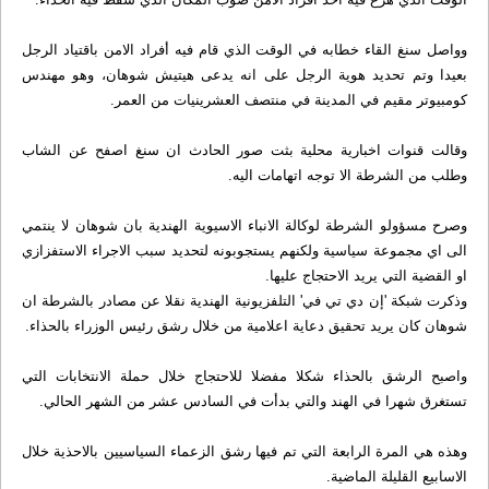
وواصل سنغ القاء خطابه في الوقت الذي قام فيه أفراد الامن باقتياد الرجل
بعيدا وتم تحديد هوية الرجل على انه يدعى هيتيش شوهان، وهو مهندس
كومبيوتر مقيم في المدينة في منتصف العشرينيات من العمر.
وقالت قنوات اخبارية محلية بثت صور الحادث ان سنغ اصفح عن الشاب
وطلب من الشرطة الا توجه اتهامات اليه.
وصرح مسؤولو الشرطة لوكالة الانباء الاسيوية الهندية بان شوهان لا ينتمي
الى اي مجموعة سياسية ولكنهم يستجوبونه لتحديد سبب الاجراء الاستفزازي
او القضية التي يريد الاحتجاج عليها.
وذكرت شبكة 'إن دي تي في' التلفزيونية الهندية نقلا عن مصادر بالشرطة ان
شوهان كان يريد تحقيق دعاية اعلامية من خلال رشق رئيس الوزراء بالحذاء.
واصبح الرشق بالحذاء شكلا مفضلا للاحتجاج خلال حملة الانتخابات التي
تستغرق شهرا في الهند والتي بدأت في السادس عشر من الشهر الحالي.
وهذه هي المرة الرابعة التي تم فيها رشق الزعماء السياسيين بالاحذية خلال
الاسابيع القليلة الماضية.