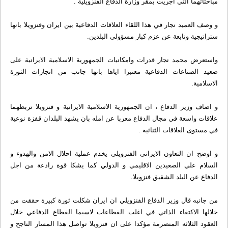
مباحثاتهما التي اجريت بمقر وزارة الدفاع الفنزويلية .
و وصف العميد نجار في هذا اللقاء العلاقات الدفاعية بين ايران وفنزويلا بانها
ستراتيجية ونابعة عن عزم كبار مسؤولي البلدين.
واستعرض محمد نجار قدرات وامكانيات الجمهورية الاسلامية الايرانية على
صعيد الصناعات الدفاعية معتبرا اياها بانها جانب من انجازات الثورة
الاسلامية.
و اضاف وزير الدفاع ، ان الجمهورية الاسلامية الايرانية و فنزويلا تربطهما
علاقات واسعة في مجال الدفاع معربا عن امله بان يشهد البلدان قفزة نوعية
في مستوى العلاقات الثنائية .
و اوضح ان التعاون الايراني الفنزويلي يخدم عملية احلال الامن والهدوء و
السلام علي الصعيدين الاقليمي و الدولي كما يشكا قوة رادعة من اجل
الدفاع عن البلد الشقيق فنزويلا.
من جانبه قال وزير الدفاع الفنزويلي ان ايران شكلت ثورة كبيرة حققت من
خلالها الاكتفاء الذاتي في اغلب القطاعات لاسيما القطاع الدفاعي خلال
العقود الثلاثه المنصرمة مؤكدا على ان فنزويلا تواصل هذا المسار الناجح و