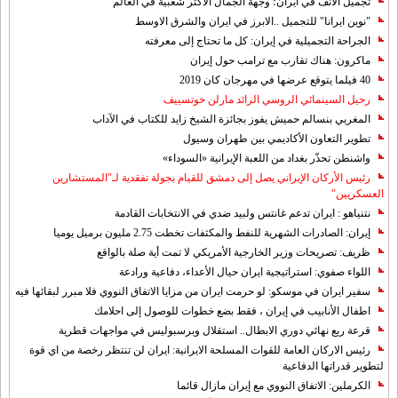
تجميل الانف في ايران؛ وجهة الجمال الأكثر شعبية في العالم
"نوين ايرانا" للتجميل ..الابرز في ايران والشرق الاوسط
الجراحة التجميلية في إيران: كل ما تحتاج إلى معرفته
ماكرون: هناك تقارب مع ترامب حول إيران
40 فيلما يتوقع عرضها في مهرجان كان 2019
رحيل السينمائي الروسي الرائد مارلن خوتسييف
المغربي بنسالم حميش يفوز بجائزة الشيخ زايد للكتاب في الآداب
تطوير التعاون الأكاديمي بين طهران وسيول
واشنطن تحذّر بغداد من اللعبة الإيرانية «السوداء»
رئيس الأركان الإيراني يصل إلى دمشق للقيام بجولة تفقدية لـ"المستشارين
العسكريين"
نتنياهو : ايران تدعم غانتس ولبيد ضدي في الانتخابات القادمة
إيران: الصادرات الشهریة للنفط والمكثفات تخطت 2.75 مليون برميل يوميا
ظريف: تصريحات وزير الخارجية الأمريكي لا تمت أية صلة بالواقع
اللواء صفوي: استراتيجية ايران حيال الأعداء، دفاعية ورادعة
سفير ايران في موسكو: لو حرمت ايران من مزايا الاتفاق النووي فلا مبرر لبقائها فيه
اطفال الأنابيب في إيران ، فقط بضع خطوات للوصول إلى احلامك
قرعة ربع نهائي دوري الابطال.. استقلال وبرسبوليس في مواجهات قطرية
رئيس الاركان العامة للقوات المسلحة الايرانية: ايران لن تنتظر رخصة من اي قوة
لتطوير قدراتها الدفاعية
الكرملين: الاتفاق النووي مع إيران مازال قائما