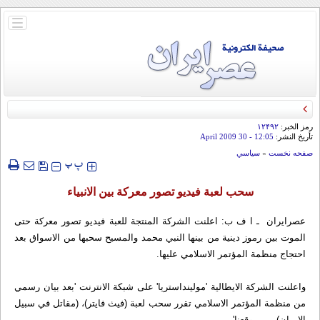
باز
و
بسته
کردن
منو
رمز الخبر:
۱۲۴۹۲
تأريخ النشر:
12:05
- 30 April 2009
صفحه نخست
»
سياسي
‍‍‍ پ
پ
سحب لعبة فيديو تصور معركة بين الانبياء
عصرایران ـ ا ف ب: اعلنت الشركة المنتجة للعبة فيديو تصور معركة حتى
الموت بين رموز دينية من بينها النبي محمد والمسيح سحبها من الاسواق بعد
احتجاج منظمة المؤتمر الاسلامي عليها.
واعلنت الشركة الايطالية 'مولينداستريا' على شبكة الانترنت 'بعد بيان رسمي
من منظمة المؤتمر الاسلامي تقرر سحب لعبة (فيث فايتر)، (مقاتل في سبيل
الايمان) من موقعنا'.