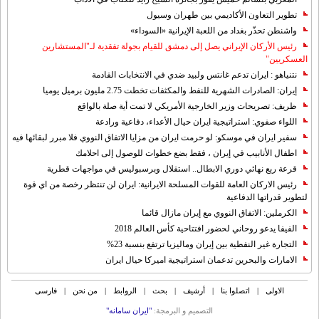
تطوير التعاون الأكاديمي بين طهران وسيول
واشنطن تحذّر بغداد من اللعبة الإيرانية «السوداء»
رئيس الأركان الإيراني يصل إلى دمشق للقيام بجولة تفقدية لـ"المستشارين
العسكريين"
نتنياهو : ايران تدعم غانتس ولبيد ضدي في الانتخابات القادمة
إيران: الصادرات الشهریة للنفط والمكثفات تخطت 2.75 مليون برميل يوميا
ظريف: تصريحات وزير الخارجية الأمريكي لا تمت أية صلة بالواقع
اللواء صفوي: استراتيجية ايران حيال الأعداء، دفاعية ورادعة
سفير ايران في موسكو: لو حرمت ايران من مزايا الاتفاق النووي فلا مبرر لبقائها فيه
اطفال الأنابيب في إيران ، فقط بضع خطوات للوصول إلى احلامك
قرعة ربع نهائي دوري الابطال.. استقلال وبرسبوليس في مواجهات قطرية
رئيس الاركان العامة للقوات المسلحة الايرانية: ايران لن تنتظر رخصة من اي قوة
لتطوير قدراتها الدفاعية
الكرملين: الاتفاق النووي مع إيران مازال قائما
الفيفا يدعو روحاني لحضور افتتاحية كأس العالم 2018
التجارة غیر النفطیة بین إیران ومالیزیا ترتفع بنسبة 23%
الامارات والبحرين تدعمان استراتيجية اميركا حيال ايران
الاولی
|
اتصلوا بنا
|
أرشیف
|
بحث
|
الروابط
|
من نحن
|
فارسی
التصمیم و البرمجة:
"ایران سامانه"