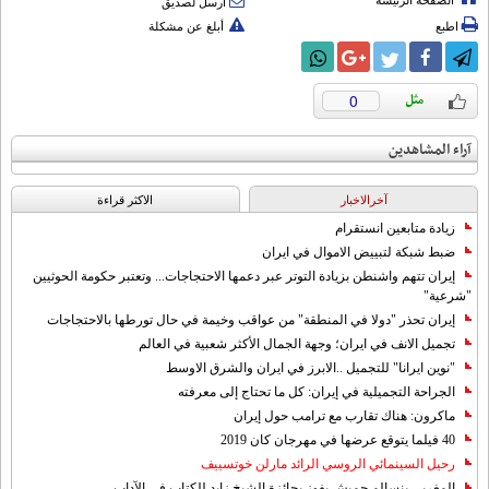
الصفحة الرئيسة
أرسل لصديق
اطبع
أبلغ عن مشكلة
0
آراء المشاهدين
آخرالاخبار
الاکثر قراءة
زيادة متابعين انستقرام
ضبط شبكة لتبييض الاموال في ايران
إيران تتهم واشنطن بزيادة التوتر عبر دعمها الاحتجاجات... وتعتبر حكومة الحوثيين
"شرعية"
إيران تحذر "دولا في المنطقة" من عواقب وخيمة في حال تورطها بالاحتجاجات
تجميل الانف في ايران؛ وجهة الجمال الأكثر شعبية في العالم
"نوين ايرانا" للتجميل ..الابرز في ايران والشرق الاوسط
الجراحة التجميلية في إيران: كل ما تحتاج إلى معرفته
ماكرون: هناك تقارب مع ترامب حول إيران
40 فيلما يتوقع عرضها في مهرجان كان 2019
رحيل السينمائي الروسي الرائد مارلن خوتسييف
المغربي بنسالم حميش يفوز بجائزة الشيخ زايد للكتاب في الآداب