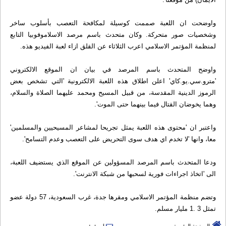
واوضحت ان اللعبة صممت كوسيلة لمكافحة التعصب بأسلوب ساخر
وشخصيات صور متحركة. وكان متحدث باسم مرصد الاسلاموفوبيا التابع
لمنظمة المؤتمر الاسلامي اعرب الثلاثاء عن القلق ازاء لعبة الفيديو هذه.
واوضح المتحدث باسم المرصد في بيان ان الموقع الالكتروني
'مترو.سي.يو.كاي' اعلن اطلاق هذه اللعبة الالكترونية 'التي تشخص بعض
الرموز الدينية المقدسة، من قبيل المسيح ومحمد عليهما الصلاة والسلام،
وهما يخوضان القتال فيما بينهما حتى الموت'.
واعتبر ان 'محتوى هذه اللعبة يمثل تجريحا لمشاعر المسيحيين والمسلمين'
معا، وانها 'لا تخدم اي هدف سوى التحريض على التعصب وعدم التسامح'.
ودعا المتحدث باسم المرصد المسؤولين عن الموقع الذي يستضيف اللعبة،
الى 'اتخاذ اجراءات فورية لسحبها من شبكة الانترنت'.
وتضم منظمة المؤتمر الاسلامي ومقرها جدة، غرب السعودية، 57 دولة عضو
تمثل 3 .1 مليار مسلم.