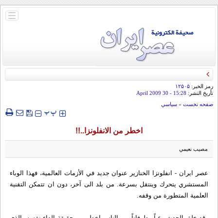
باز
و
بسته
کردن
منو
رمز الخبر:
۱۲۵۰۵
تأريخ النشر:
15:28
- 30 April 2009
صفحه نخست
»
سياسي
‍‍‍ پ
پ
اخطر من الانفلونزا..!!
مصيب نعيمي
عصر ایران - انفلونزا الخنازير عنوان جديد في الأزمات العالمية، فهذا الوباء
المستشري يتحرك وينتقل بسرعة. من بلد الى آخر، دون ان تتمكن التقنية
العلمية المتطورة من وقفه.
وقد خلق الحدث رعباً وطوفاناً بين الناس اخطر من حقيقة الداء نفسه، الذي