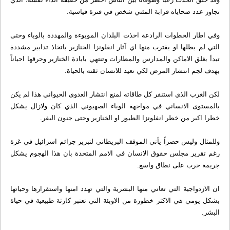
تجاوز عدد ضحاياه قرابة المئتي شخص في فترة قياسية.
وفي اطار الخطوات الرادعة اخذت البلدان الموبوءة والمهددة بالوباء وحتى
التي لم يطلها او يقترب منها اي آثار انفلونزا الخنازير باتخاذ تدابير مشددة
تبدأ بغلق الاماكن والمدارس والمطارات وتنتهي بابادة الخنازير وحرقها احياناً
بهدف لجم انتشار المرض لكي تعيد للانسان ثقته بالحياة.
لكن الغرب الذي استنفر كل طاقاته لمنع انتشار العدوى الحيواني هذا لم يكن
بالمستوى الانساني في مواجهة الوباء الصهيوني الذي كان ولازال يشكل
خطرا اكبر من خطر انفلونزا الطيور او الخنازير وحتى جنون البقر.
وللمثال وليس حصراً يأتي الموقف البريطاني لتبرير جرائم اسرائيل في غزة
رغم تقرير مجلس حقوق الانسان في الامم المتحدة بان هذا الهجوم يشكل
جريمة حرب على نطاق واسع.
ان الازدواجية التي تعاني منها البشرية والتي تهدد امنها واستقرارها وحياتها
بشكل يومي هي الاكثر خطورة من الاوبئة التي تعتبر كارثة طبيعية في حياة
البشر.