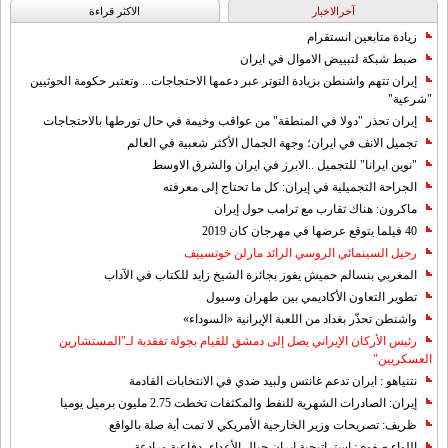
آخرالاخبار
الاکثر قراءة
زيادة متابعين انستقرام
ضبط شبكة لتبييض الاموال في ايران
إيران تتهم واشنطن بزيادة التوتر عبر دعمها الاحتجاجات... وتعتبر حكومة الحوثيين
"شرعية"
إيران تحذر "دولا في المنطقة" من عواقب وخيمة في حال تورطها بالاحتجاجات
تجميل الانف في ايران؛ وجهة الجمال الأكثر شعبية في العالم
"نوين ايرانا" للتجميل ..الابرز في ايران والشرق الاوسط
الجراحة التجميلية في إيران: كل ما تحتاج إلى معرفته
ماكرون: هناك تقارب مع ترامب حول إيران
40 فيلما يتوقع عرضها في مهرجان كان 2019
رحيل السينمائي الروسي الرائد مارلن خوتسييف
المغربي بنسالم حميش يفوز بجائزة الشيخ زايد للكتاب في الآداب
تطوير التعاون الأكاديمي بين طهران وسيول
واشنطن تحذّر بغداد من اللعبة الإيرانية «السوداء»
رئيس الأركان الإيراني يصل إلى دمشق للقيام بجولة تفقدية لـ"المستشارين
العسكريين"
نتنياهو : ايران تدعم غانتس ولبيد ضدي في الانتخابات القادمة
إيران: الصادرات الشهریة للنفط والمكثفات تخطت 2.75 مليون برميل يوميا
ظريف: تصريحات وزير الخارجية الأمريكي لا تمت أية صلة بالواقع
اللواء صفوي: استراتيجية ايران حيال الأعداء، دفاعية ورادعة