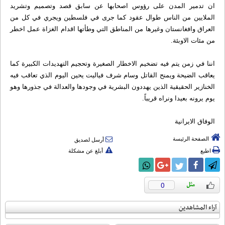
ان تدمير المدن على رؤوس اصحابها عن سابق قصد وتصميم وتشريد
الملايين من الناس طوال عقود كما جرى في فلسطين ويجري في كل من
العراق وافغانستان وغيرها من المناطق التي وطأتها اقدام الغزاة عمل اخطر
من مئات الاوبئة.
اننا في زمن يتم فيه تضخيم الاخطار الصغيرة وتحجيم التهديدات الكبيرة كما
يعاقب الضيحة ويمنح القاتل وسام شرف فياليت يحين اليوم الذي تعاقب فيه
الخنازير الحقيقية الذين يهددون البشرية في وجودها والعدالة في جذورها وهو
يوم يرونه بعيدا ونراه قريباً.
الوفاق الایرانیة
الصفحة الرئيسة
أرسل لصديق
اطبع
أبلغ عن مشكلة
0
آراء المشاهدين