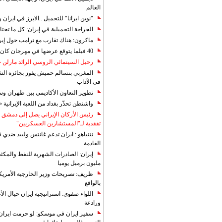
العالم
"نوين ايرانا" للتجميل ..الابرز في ايرا
الجراحة التجميلية في إيران: كل ما تحتا
ماكرون: هناك تقارب مع ترامب حول إير
40 فيلما يتوقع عرضها في مهرجان كان 2019
رحيل السينمائي الروسي الرائد مارلن
المغربي بنسالم حميش يفوز بجائزة الشي
في الآداب
تطوير التعاون الأكاديمي بين طهران و
واشنطن تحذّر بغداد من اللعبة الإيرانية 
رئيس الأركان الإيراني يصل إلى دمشق ل
تفقدية لـ"المستشارين العسكريين"
نتنياهو : ايران تدعم غانتس ولبيد ضدي ف
القادمة
مليون برميل يوميا
ظريف: تصريحات وزير الخارجية الأمريكي
بالواقع
اللواء صفوي: استراتيجية ايران حيال الأع
ورادعة
سفير ايران في موسكو: لو حرمت ايران م