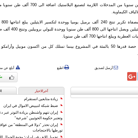
و1.28 مليون طن سنويا من المدخلات اللازمة لتصنيع البلاس
الياف الكيماوية.
ويضم ا
ووحدة للبولي ايثيلين ويصل انتاجه
رية ويبلغ انتاجها 700 ألف طن سنويا.
وتمتلك سينوبك حصة قدرها 50 بالمئة في المشروع بينما تمتلك كل من اكسون موبيل وأ
أرسل لصديق
اطبع
أبلغ عن م
آخرالاخبار
ال
زيادة متابعين انستقرام
ضبط شبكة لتبييض الاموال في ايران
إيران تتهم واشنطن بزيادة التوتر عبر دع
وتعتبر حكومة الحوثيين "شرعية"
إيران تحذر "دولا في المنطقة" من عوا
تورطها بالاحتجاجات
تجميل الانف في ايران؛ وجهة الجمال ال