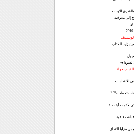
ن والشرق الاوسط
ج إلى معرفته
ان
 خوتسييف
خ زايد للكتاب
سيول
«السوداء»
لقيام بجولة
ي الانتخابات
إيران: الصادرات الشهریة للنفط والمكثفات تخطت 2.75
 لا تمت أية صلة
داء، دفاعية
ن مزايا الاتفاق