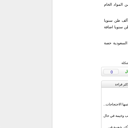
تيك اضافة الى 700 ألف طن سنويا من المواد الخام
لمجمع مصفاة تكرير تنتج 240 ألف برميل يوميا ووحدة لتكسير الايثيلين يبلغ انتاجها 800 ألف طن سنويا
ا الى 800 ألف طن سنويا ووحدة للبولي بروبيلين وتنتج 400 ألف طن سنويا اضافة
رامكو السعودية حصة
شكلة
0
اکثر قراءة
مها الاحتجاجات...
قب وخيمة في حال
أكثر شعبية في