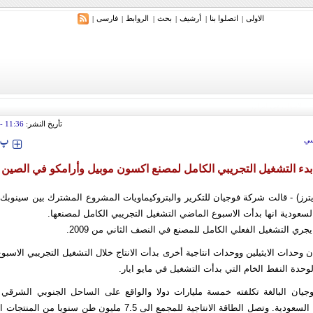
الاولی
اتصلوا بنا
أرشیف
بحث
الروابط
فارسی
|
|
|
|
|
|
تأريخ النشر:
11:36
tember 2009
‍‍‍ پ
ي
بدء التشغيل التجريبي الكامل لمصنع اكسون موبيل وأرامكو في الصين
يترز) - قالت شركة فوجيان للتكرير والبتروكيماويات المشروع المشترك بين سينوب
لسعودية انها بدأت الاسبوع الماضي التشغيل التجريبي الكامل لمصنعها.
جري التشغيل الفعلي الكامل للمصنع في النصف الثاني من 2009.
 وحدات الايثيلين ووحدات انتاجية أخرى بدأت الانتاج خلال التشغيل التجريبي الاس
لوحدة النفط الخام التي بدأت التشغيل في مايو ايار.
ان البالغة تكلفته خمسة مليارات دولا والواقع على الساحل الجنوبي الشرقي 
النفط الخام من السعودية. وتصل الطاقة الانتاجية للمجمع الى 7.5 مليون طن 