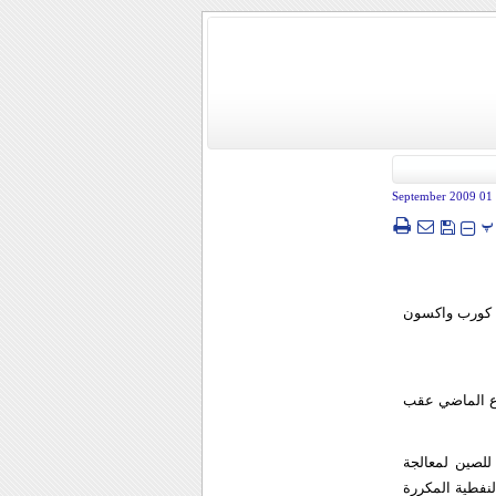
- 01 Sep
پ
ك كورب واكسون
بوع الماضي عقب
للصين لمعالجة
سنويا من المنتجات النفطية المكررة