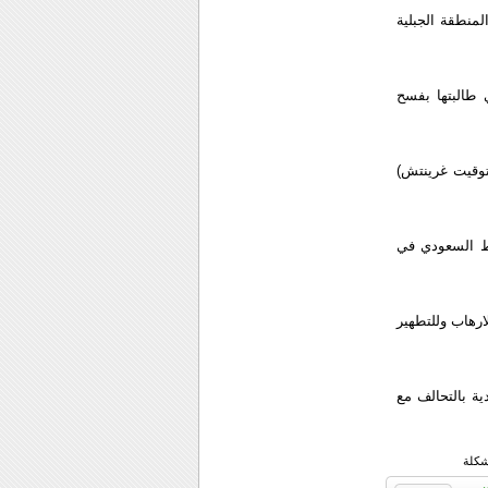
لمنطقة الجبلية
ي طالبتها بفسح
 انها "لا ترى مانعا في تعليق العمليات العسكرية ابتداء من التاسعة مساء (18:00 بتوقيت غرينتش)
رط السعودي في
رهاب وللتطهير
ة بالتحالف مع
شكلة