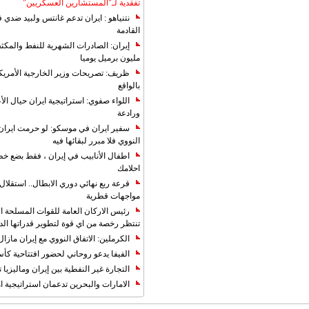
تفقدية لـ"المستشارين العسكريين"
نتنياهو : ايران تدعم غانتس ولبيد ضدي ف
القادمة
مليون برميل يوميا
ظريف: تصريحات وزير الخارجية الأمريكي
بالواقع
اللواء صفوي: استراتيجية ايران حيال الأع
ورادعة
سفير ايران في موسكو: لو حرمت ايران م
النووي فلا مبرر لبقائها فيه
اطفال الأنابيب في إيران ، فقط بضع خ
احلامك
قرعة ربع نهائي دوري الابطال.. استقل
مواجهات قطرية
رئيس الاركان العامة للقوات المسلحة الاي
تنتظر رخصة من اي قوة لتطوير قدراتها الد
الكرملين: الاتفاق النووي مع إيران مازال
الفيفا يدعو روحاني لحضور افتتاحية كأس ال
التجارة غیر النفطیة بین إیران ومالیزیا ترت
الامارات والبحرين تدعمان استراتيجية ام