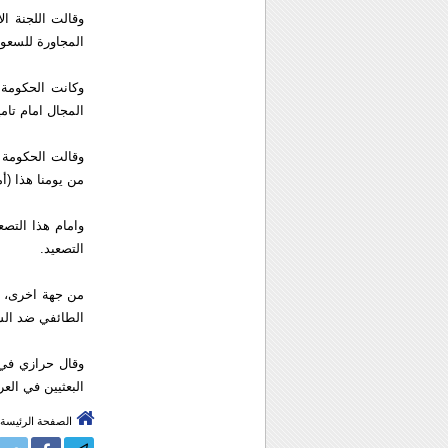
وقالت اللجنة ال
المجاورة للسعو
وكانت الحكومة ا
المجال امام تامين المساعدا
من يومنا هذا (أ
وامام هذا التص
التصعيد.
من جهة اخرى، ن
الطائفي ضد الش
وقال حرازي في 
البعثيين في العر
الصفحة الرئيسة