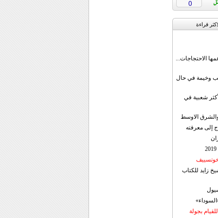
0
اکثر قراءة
مها الاحتجاجات...
قب وخيمة في حال
أكثر شعبية في
ن والشرق الاوسط
ج إلى معرفته
ان
 خوتسييف
خ زايد للكتاب
سيول
«السوداء»
لقيام بجولة