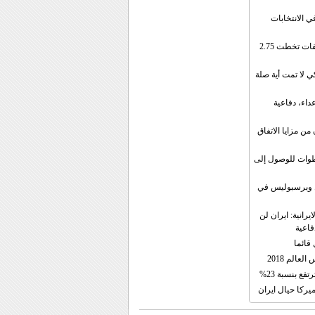
ي الانتخابات
إيران: الصادرات الشهریة للنفط والمكثفات تخطت 2.75
 لا تمت أية صلة
داء، دفاعية
ن مزايا الاتفاق
طوات للوصول إلى
ال وبرسبوليس في
رانية: ايران لن
فاعية
 قائما
عالم 2018
فع بنسبة 23%
يركا حيال ايران