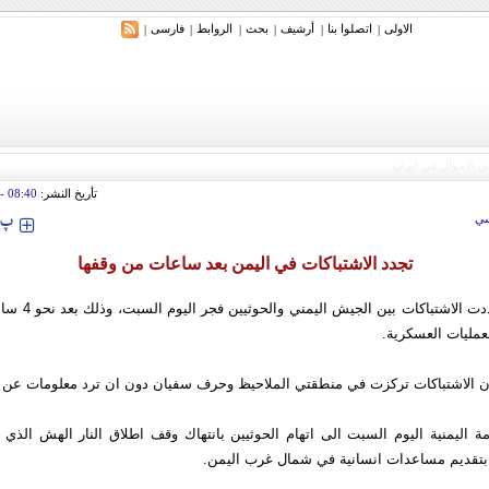
الاولی
اتصلوا بنا
أرشیف
بحث
الروابط
فارسی
|
|
|
|
|
|
تأريخ النشر:
08:40
tember 2009
‍‍‍ پ
ي
تجدد الاشتباكات في اليمن بعد ساعات من وقفها
- تجددت الاشتباكات 
عمليات العسكرية.
بان الاشتباكات تركزت في منطقتي الملاحيظ وحرف سفيان دون ان ترد معلومات عن 
 اليمنية اليوم السبت الى اتهام الحوثيين بانتهاك وقف اطلاق النار الهش الذي ت
بتقديم مساعدات انسانية في شمال غرب اليمن.