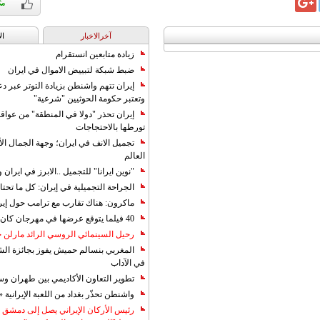
آخرالاخبار
ال
زيادة متابعين انستقرام
ضبط شبكة لتبييض الاموال في ايران
إيران تتهم واشنطن بزيادة التوتر عبر دع
وتعتبر حكومة الحوثيين "شرعية"
إيران تحذر "دولا في المنطقة" من عوا
تورطها بالاحتجاجات
تجميل الانف في ايران؛ وجهة الجمال ال
العالم
"نوين ايرانا" للتجميل ..الابرز في ايرا
الجراحة التجميلية في إيران: كل ما تحتا
ماكرون: هناك تقارب مع ترامب حول إير
40 فيلما يتوقع عرضها في مهرجان كان 2019
رحيل السينمائي الروسي الرائد مارلن
المغربي بنسالم حميش يفوز بجائزة الشي
في الآداب
تطوير التعاون الأكاديمي بين طهران و
واشنطن تحذّر بغداد من اللعبة الإيرانية 
رئيس الأركان الإيراني يصل إلى دمشق ل