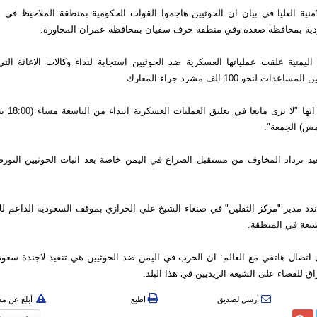
امنية العليا في بيان ان الحوثيين هاجموا القوات الحکومية بمنطقة الملاحيظ في ا
دية بمحافظة صعدة وفي منطقة حرف سفيان بمحافظة عمران المجاورة.
ليمنية علقت عملياتها العسكرية ضد الحوثيين استجابة لنداء وكالات الاغاثة الت
ت لنحو 100 الف مشرد جراء المعارك.
وقالت الحكومة
مس) الجمعة".
عيد تزداد المخاوف من مستقبل الصراع في اليمن خاصة بعد اثبات الحوثيين التو
دد مدير "مركز الثقلين" في صنعاء الشيخ علي الحرازي بموقف السعودية الداعم للا
يعة في المنطقة.
اتصال هاتفي مع العالم: ان الحرب في اليمن ضد الحوثيين هي تنفيذ لاجندة سعودي
اق للقضاء على الشيعة الزيديين في هذا البلد.
أرسل لصديق
اطبع
أبلغ عن م