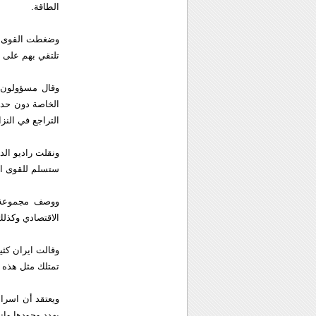
الطاقة.
وضغطت القوى الع
تلتقي بهم على طاو
وقال مسؤولون ا
الخاصة دون حدي
التراجع في النزا
ونقلت راديو الد
ستسلم للقوى ا
ووصف مجموعة ا
الاقتصادي وكذلك
وقالت ايران كثير
تمتلك مثل هذه ا
ويعتقد أن اسرائ
يهدد وجودها وان