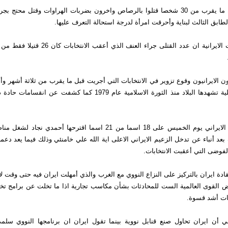
وقال الموقع ان ما يقرب من 30 شخصا قتلوا بالرصاص واخرون بضربات الهراوات وقتل محتج
طابق الثالث لبناية وأحرقت امرأة لدرجة استحالة التعرف عليها.
وقالت السلطات الايرانية ان عدد القتلى جراء العنف ال
 الايرانيون وقوع تزوير في الانتخابات التي أجريت قبل ما يقرب من ثلاثة أشهر و
أعمق أزمة داخلية تشهدها البلاد منذ الثورة الاسلامية عام 1979 كما كشفت
ووافق البرلمان الايراني يوم الخميس على 18 اسما من 21 اسما اقترحها أحمد
بعد أنباء عن تدخل الزعيم الايراني الاعلى اية الله علي خامنئي وذلك فيما يعد دعم
لفوضى التي أعقبت الانتخابات.
ة ايران بالتركيز على النزاع النووي مع الغرب والذي أمهلت ايران فيه حتى وقت 
ض القوى العالمية الست للمحادثات بشأن مكاسب تجارية اذا ما تخلت عن برامج تخص
ات أشد قسوة.
أن ايران تحاول صنع قنابل نووية بينما تقول ايران ان برنامجها النووي سلمي