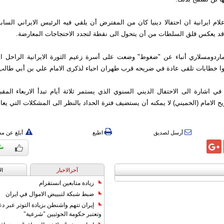
ام ايرانية ان احتفالا دينيا كان من المفترض أن يلقي فيه الرئيس الايراني الس
 قد يعكس قلق السلطات من أن يتحول الى نقطة لتجدد الاحتجاجات المعارضة.
ردومسلاري أنباء عن "ضغوط" وضعت على أسرة زعيم الثورة الايرانية الراحل اية 
وا خطابات تلقى عادة في ضريحه قرب طهران احياء لذكرى الامام علي بن أبي طالب
ي اشارة الى الاحتفال الديني السنوي الذي يستمر ثلاثة أيام تبدأ الاربعاء المقب
الامام (الخميني) لا يمكنه أن يستضيف فترة الحداد بالنظر الى المشكلات التي يعاني
أرسل لصديق
اطبع
أبلغ عن م
آخرالاخبار
ال
زيادة متابعين انستقرام
ضبط شبكة لتبييض الاموال في ايران
إيران تتهم واشنطن بزيادة التوتر عبر دع
وتعتبر حكومة الحوثيين "شرعية"