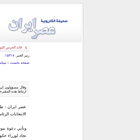
قائد الحرس الثو
رمز الخبر:
۱۵۳۱۷
صفحه نخست
»
سياس
وقال مسؤولون ايرا
ارتباط هذه المقترحا
عصر ایران - طه
الانتخابات الرئا
وتأتي دعوة مو
نجاد لوزراء حكو