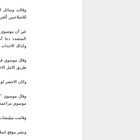
وقالت وسائل اع
للاصلاحيين ألغ
غير أن موسوي ال
المتشدد دعا أن
وكذلك الاحداث ال
وقال موسوي في 
طريق الامل الاخ
وكان الاخضر لون
وقال موسوي "من
موسوي مزاعمه ب
وقامت ميليشات ا
ونشر موقع اصلاحي على الانترنت أسماء 2