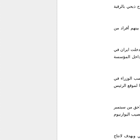
 بجرح ذبحي بالرقبة
ذي أعقب الانتخابات كان 26 قتيلا فقط من بينهم أفراد من
أدخلت ايران في
 عن انقسامات حادة داخل المؤسسة
ي نجاد لشغل مناصب الوزراء في
ا لموقع الرئيس
لاحق من سبتمبر
يب اليوارنيوم
 ويهدف لانتاج