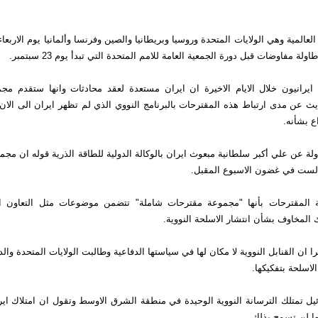
المية وهي الولايات المتحدة وروسيا وبريطانيا والصين وفرنسا وألمانيا يوم الاربعا
لة مفاوضات قبل دورة الجمعية العامة للامم المتحدة التي تبدأ يوم 23 سبتمبر.
يرانيون خلال الايام الاخيرة ان ايران مستعدة لعقد محادثات وانها ستقدم مجم
ث عن مدى ارتباط هذه المقترحات بالبرنامج النووي الذي لم تظهر ايران الى الان
ع بشأنه.
ولة عن علي أكبر سلطانية مبعوث ايران بالوكالة الدولية للطاقة الذرية قوله ان مج
لست في غضون الاسبوع المقبل.
لمقترحات بأنها "مجموعة مقترحات شاملة" تتضمن موضوعات مثل التعاون الن
 المخاوف بشأن انتشار الاسلحة النووية.
ا ان القنابل النووية لا مكان لها في سياستها الدفاعية وطالبت الولايات المتحدة وال
لاسلحة بتفكيكها.
يل تمتلك الترسانة النووية الوحيدة في منطقة الشرق الاوسط وتقول ان امتلاك ايرا
ها لن تسمح بذلك.