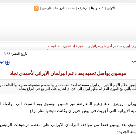
الاولی
اتصلوا بنا
أرشیف
بحث
الروابط
فارسی
|
|
|
|
|
|
ري: إيران ستدمر أمريكا وإسرائيل والسعودية إذا تجاوزت خطوط طهران الحمراء
تأريخ النشر:
13:33
tember 2009
‍‍‍ پ
ي
موسوي يواصل تحديه بعد دعم البرلمان الايراني لأحمدي نجاد
نيون خلال الايام الاخيرة ان ايران مستعدة لعقد محادثات وانها ستقدم مجموعة مقترحاتها الخاصة
ت بالبرنامج النووي الذي لم تظهر ايران الى الان أي اشارة على التراجع في النزاع بشأنه.
ران - رويترز - دعا زعيم المعارضة مير حسين موسوي يوم السبت الى مواصلة ا
سية الايرانية التي أجريت في يونيو حزيران وكانت نتيجتها مثار نزاع.
سوي بعد يومين فقط من موافقة البرلمان الايراني على معظم ترشيحات الرئيس
مته الجديدة.