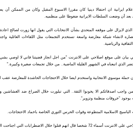
لام ايرانية ان احتفالا دينيا كان مقررا الاسبوع المقبل وكان من الممكن أن ي
ي بعد أن وضعت السلطات الايرانية ضغوطا على منظميه.
ذي لايزال على موقفه المتحدي بشأن الانتخابات التي يقول انها زورت لصالح اعادة
صاره لانشاء شبكة معارضة واسعة تستخدم التجمعات مثل اللقاءات العائلية واجتم
ثقافية والرياضية.
بيان على موقع اصلاحي على الانترنت "من اجل انجاز قضيتنا فاني لا اوصي بش
ضر الذي اتبعناه في الشهور القليلة الماضية.. من خلال تجمعات صغيرة وكبيرة."
 حملة موسوي الانتخابية واستخدم ايضا خلال الاحتجاجات الحاشدة للمعارضة عقب الا
 واجب اصدقائكم الا يخونوا الثقة.. التي تبلورت خلال الصراع ضد الغشاشين وال
وجود "خروقات منظمة وتزوير".
لباسيج الاسلامية المتطوعة وقوات الحرس الثوري الخاصة باخماد الاحتجاجات.
7 شخصا قال انهم قتلوا خلال الاضطرابات التي اجتاحت الشوارع.