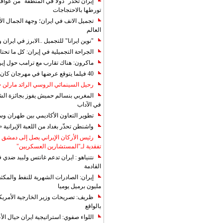
إيران تحذر "دولا في المنطقة" من عوا
تورطها بالاحتجاجات
تجميل الانف في ايران؛ وجهة الجمال ال
العالم
"نوين ايرانا" للتجميل ..الابرز في ايرا
الجراحة التجميلية في إيران: كل ما تحتا
ماكرون: هناك تقارب مع ترامب حول إير
40 فيلما يتوقع عرضها في مهرجان كان 2019
رحيل السينمائي الروسي الرائد مارلن
المغربي بنسالم حميش يفوز بجائزة الشي
في الآداب
تطوير التعاون الأكاديمي بين طهران و
واشنطن تحذّر بغداد من اللعبة الإيرانية 
رئيس الأركان الإيراني يصل إلى دمشق ل
تفقدية لـ"المستشارين العسكريين"
نتنياهو : ايران تدعم غانتس ولبيد ضدي ف
القادمة
مليون برميل يوميا
ظريف: تصريحات وزير الخارجية الأمريكي
بالواقع
اللواء صفوي: استراتيجية ايران حيال الأع