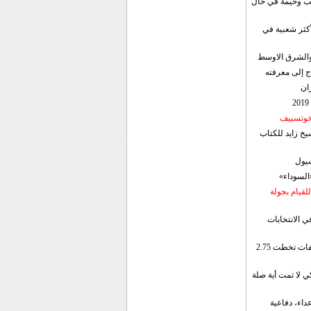
قب وخيمة في حال
أكثر شعبية في
ن والشرق الاوسط
ج إلى معرفته
ان
 خوتسييف
خ زايد للكتاب
سيول
«السوداء»
لقيام بجولة
ي الانتخابات
إيران: الصادرات الشهریة للنفط والمكثفات تخطت 2.75
 لا تمت أية صلة
داء، دفاعية