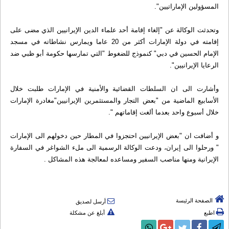
المسؤولين الإماراتيين".
وتحدثت الوكالة عن "إلغاء إقامة أحد علماء الدين الإيرانيين الذي مضى على
إقامته في دولة الإمارات أکثر من 20 عاما ويمارس نشاطاته في مسجد
الإمام الحسين في دبي" كنموذج للضغوط "التي تمارسها حكومة أبو ظبي ضد
الرعايا الإيرانيين".
وأشارت الى ان السلطات القضائية والأمنية في الإمارات طلبت خلال
الأسابيع الماضية من "بعض التجار والمستثمرين الإيرانيين"مغادرة الإمارات
خلال أسبوع واحد بعدما ألغت إقاماتهم ".
و أضافت ان "بعض الإيرانيين احتجزوا في المطار حين دخولهم الى الإمارات
" ورحلوا الى إيران، ودعت الوكالة الرسمية الى ملء الشواغر في السفارة
الإيرانية ومنها مناصب السفير ومساعده لمعالجة هذه المشاكل .
الصفحة الرئيسة
أرسل لصديق
اطبع
أبلغ عن مشكلة