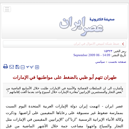
باز
و
بسته
کردن
منو
ضبط شبكة لتبييض الاموال في ايران
رمز الخبر:
۱۵۳۲۳
تأريخ النشر:
14:09
- 06 September 2009
صفحه نخست
»
سياسي
‍‍‍ پ
پ
طهران تتهم أبو ظبي بالضغط على مواطنيها في الإمارات
وأشارت الى ان السلطات القضائية والأمنية في الإمارات طلبت خلال الأسابيع الماضية من
"بعض التجار والمستثمرين الإيرانيين"مغادرة الإمارات خلال أسبوع واحد بعدما ألغت إقاماتهم ".
عصر ایران - اتهمت إيران دولة الإمارات العربية المتحدة اليوم السبت
بممارسة ضغوط غير مسبوقة على رعاياها المقيمين على أراضيها. وذكرت
وكالة الأنباء الإيرانية الرسمية "ارنا"ان "الإيرانيين المقيمين في الإمارات مثل
التجار والسياح واجهوا مصاعب جمة خلال الأشهر الماضية من قبل