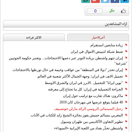
0
آراء المشاهدين
آخرالاخبار
الاکثر قراءة
زيادة متابعين انستقرام
ضبط شبكة لتبييض الاموال في ايران
إيران تتهم واشنطن بزيادة التوتر عبر دعمها الاحتجاجات... وتعتبر حكومة الحوثيين
"شرعية"
إيران تحذر "دولا في المنطقة" من عواقب وخيمة في حال تورطها بالاحتجاجات
تجميل الانف في ايران؛ وجهة الجمال الأكثر شعبية في العالم
"نوين ايرانا" للتجميل ..الابرز في ايران والشرق الاوسط
الجراحة التجميلية في إيران: كل ما تحتاج إلى معرفته
ماكرون: هناك تقارب مع ترامب حول إيران
40 فيلما يتوقع عرضها في مهرجان كان 2019
رحيل السينمائي الروسي الرائد مارلن خوتسييف
المغربي بنسالم حميش يفوز بجائزة الشيخ زايد للكتاب في الآداب
تطوير التعاون الأكاديمي بين طهران وسيول
واشنطن تحذّر بغداد من اللعبة الإيرانية «السوداء»