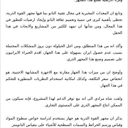
وتابع ان المعدات المخبرية في مجال تقنية النانو بما فيها مجهر القوة الذرية،
تحظى بأهمية كبرى في تنمية وتعميم ثقافة النانو وإيجاد ارضيات للتطور في
هذا المجال، ومن شأنها ان تمهد للكثير من المشاريع والابحاث في هذا
الحقل.
وأكد انه من هذا المنطلق، ومن اجل الحيلولة دون بروز المشكلات المحتملة
بسبب عدم حصول ايران بسهولة على هذا الجهاز، اقدم الخبراء الايرانيون
على تصميم وصنع هذا المجهر الذري.
وأوضح ان من ميزات هذا الجهاز مقارنة مع الاجهزة المشابهة الاجنبية، هو
انخفاض سعر التكلفة، وكذلك امكانية استخدام النظريات المتطورة للتحكم
في هذا الجهاز.
ولفت شاه مرادي الى انه مع توفر الدعم لهذا المشروع، فإنه سيكون من
الممكن انتاج المجهر الذري على المستوى التجاري.
يذكر ان مجهر القوة الذرية هو جهاز يستخدم لدراسة خواص سطوح المواد
وقياس ورسم الخرائط والسمات السطحية للأشياء على مقياس النانومتر.