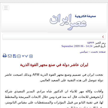
باز
و
بسته
کردن
منو
رمز الخبر:
۱۵۳۲۴
تأريخ النشر:
14:24
- 06 September 2009
صفحه نخست
»
سياسي
‍‍‍ پ
پ
ايران عاشر دولة في صنع مجهر القوة الذرية
نجحت ايران في تصميم وصنع مجهر القوة الذرية AFM وبذلك اصبحت عاشر
دولة تتوصل الى هذه التقنية على الصعيد العالمي.
وأفادت وكالة مهر للانباء ان الدكتور شاه مرادي المدير التنفيذي شركة
آرابجوهش للابحاث، قال انه منذ فترة ومن خلال الابحاث المبرمجة والمخطط
لها، في تقنية النانو من قبيل المؤثرات والمستقطبات على مقياس النانومتر،
وفرنا الارضية لصنع هذا المجهر.