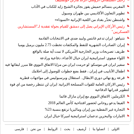
رحيل السينمائي الروسي الرائد مارلن خوتسييف
المغربي بنسالم حميش يفوز بجائزة الشيخ زايد للكتاب في الآداب
تطوير التعاون الأكاديمي بين طهران وسيول
واشنطن تحذّر بغداد من اللعبة الإيرانية «السوداء»
رئيس الأركان الإيراني يصل إلى دمشق للقيام بجولة تفقدية لـ"المستشارين
العسكريين"
نتنياهو : ايران تدعم غانتس ولبيد ضدي في الانتخابات القادمة
إيران: الصادرات الشهریة للنفط والمكثفات تخطت 2.75 مليون برميل يوميا
ظريف: تصريحات وزير الخارجية الأمريكي لا تمت أية صلة بالواقع
اللواء صفوي: استراتيجية ايران حيال الأعداء، دفاعية ورادعة
سفير ايران في موسكو: لو حرمت ايران من مزايا الاتفاق النووي فلا مبرر لبقائها فيه
اطفال الأنابيب في إيران ، فقط بضع خطوات للوصول إلى احلامك
قرعة ربع نهائي دوري الابطال.. استقلال وبرسبوليس في مواجهات قطرية
رئيس الاركان العامة للقوات المسلحة الايرانية: ايران لن تنتظر رخصة من اي قوة
لتطوير قدراتها الدفاعية
الكرملين: الاتفاق النووي مع إيران مازال قائما
الفيفا يدعو روحاني لحضور افتتاحية كأس العالم 2018
التجارة غیر النفطیة بین إیران ومالیزیا ترتفع بنسبة 23%
الامارات والبحرين تدعمان استراتيجية اميركا حيال ايران
الاولی
|
اتصلوا بنا
|
أرشیف
|
بحث
|
الروابط
|
من نحن
|
فارسی