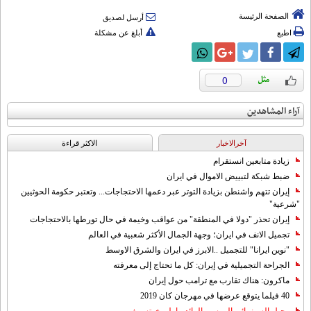
الصفحة الرئيسة
أرسل لصديق
اطبع
أبلغ عن مشكلة
0
آراء المشاهدين
آخرالاخبار
الاکثر قراءة
زيادة متابعين انستقرام
ضبط شبكة لتبييض الاموال في ايران
إيران تتهم واشنطن بزيادة التوتر عبر دعمها الاحتجاجات... وتعتبر حكومة الحوثيين
"شرعية"
إيران تحذر "دولا في المنطقة" من عواقب وخيمة في حال تورطها بالاحتجاجات
تجميل الانف في ايران؛ وجهة الجمال الأكثر شعبية في العالم
"نوين ايرانا" للتجميل ..الابرز في ايران والشرق الاوسط
الجراحة التجميلية في إيران: كل ما تحتاج إلى معرفته
ماكرون: هناك تقارب مع ترامب حول إيران
40 فيلما يتوقع عرضها في مهرجان كان 2019