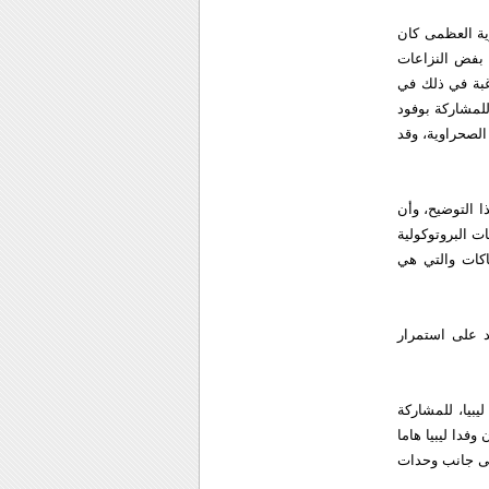
رية العظمى كان
ريقي التي عقدت بمدينة طرابلس في 31/8/2009، الخاصة بفض النزاعات
رغبة في ذلك في
لمشاركة بوفود
الصحراوية، وقد
ا التوضيح، وأن
 البروتوكولية
اكات والتي هي
 على استمرار
يبيا، للمشاركة
ن سبتمبر الليبية وان وفدا ليبيا هاما
إلى جانب وحدات