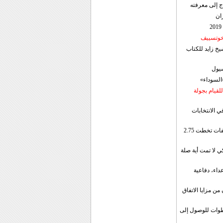
ج إلى معرفته
ان
 خوتسييف
خ زايد للكتاب
سيول
«السوداء»
لقيام بجولة
ي الانتخابات
إيران: الصادرات الشهریة للنفط والمكثفات تخطت 2.75
 لا تمت أية صلة
داء، دفاعية
ن مزايا الاتفاق
طوات للوصول إلى