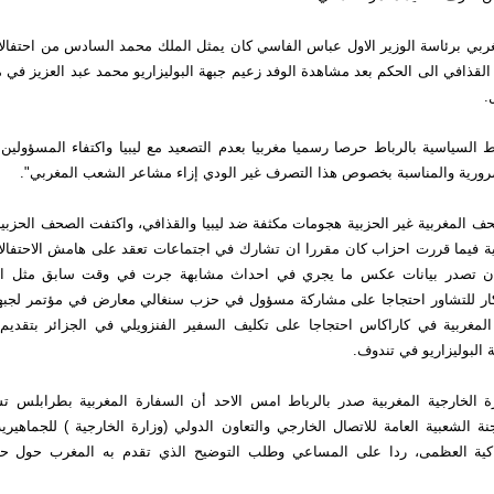
بي برئاسة الوزير الاول عباس الفاسي كان يمثل الملك محمد السادس من احتفالات 
القذافي الى الحكم بعد مشاهدة الوفد زعيم جبهة البوليزاريو محمد عبد العزيز في م
.
السياسية بالرباط حرصا رسميا مغربيا بعدم التصعيد مع ليبيا واكتفاء المسؤولين
رورية والمناسبة بخصوص هذا التصرف غير الودي إزاء مشاعر الشعب المغربي".
 المغربية غير الحزبية هجومات مكثفة ضد ليبيا والقذافي، واكتفت الصحف الحزبية
ية فيما قررت احزاب كان مقررا ان تشارك في اجتماعات تعقد على هامش الاحتفال
 ان تصدر بيانات عكس ما يجري في احداث مشابهة جرت في وقت سابق مثل اس
ار للتشاور احتجاجا على مشاركة مسؤول في حزب سنغالي معارض في مؤتمر لجبهة ا
المغربية في كاراكاس احتجاجا على تكليف السفير الفنزويلي في الجزائر بتقديم 
البوليزاريو في تندوف.
ارة الخارجية المغربية صدر بالرباط امس الاحد أن السفارة المغربية بطرابلس 
ة الشعبية العامة للاتصال الخارجي والتعاون الدولي (وزارة الخارجية ) للجماهيرية ا
راكية العظمى، ردا على المساعي وطلب التوضيح الذي تقدم به المغرب حول حا