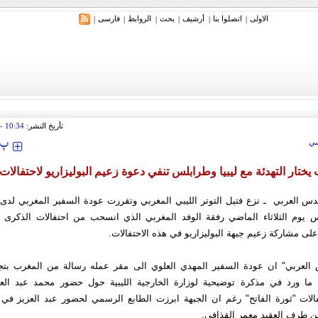
الاولی
اتصلوا بنا
أرشیف
بحث
الروابط
فارسی
|
|
|
|
|
|
تأريخ النشر:
10:34
tember 2009
‍‍‍ پ
ي
يختار التهدئة مع ليبيا وطرابلس تنفي دعوة زعيم البوليزاريو لاحتفالات 
س العربي ـ نزع فتيل التوتر الليبي المغربي وتقررت عودة السفير المغربي لدى ليب
 يوم الثلاثاء الماضي رفقة الوفد المغربي الذي انسحب من احتفالات الذكرى الا
 على مشاركة زعيم جبهة البوليزاريو في هذه الاحتفالات.
العربي" ان عودة السفير المهدي العلوي الى مقر عمله رسالة من المغرب بتجا
ما ورد في مذكرة توضيحية لوزارة الخارجية الليبية حول حضور محمد عبد العز
تفالات "ثورة الفاتح" رغم ان الجبهة ابرزت الطابع الرسمي لحضور عبد العزيز في 
ن طرف العقيد معمر القذافي.