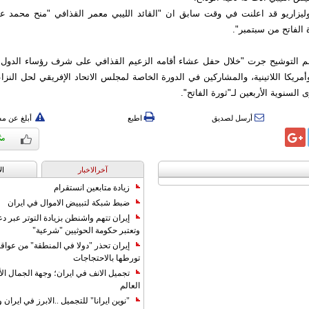
وليزاريو قد اعلنت في وقت سابق ان "القائد الليبي معمر القذافي "منح محمد عب
م التوشيح جرت "خلال حفل عشاء أقامه الزعيم القذافي على شرف رؤساء الدول 
 وأمريكا اللاتينية، والمشاركين في الدورة الخاصة لمجلس الاتحاد الإفريقي لحل النزا
 السنوية الأربعين لـ"ثورة الفاتح".
أرسل لصديق
اطبع
أبلغ عن م
آخرالاخبار
ال
زيادة متابعين انستقرام
ضبط شبكة لتبييض الاموال في ايران
إيران تتهم واشنطن بزيادة التوتر عبر دع
وتعتبر حكومة الحوثيين "شرعية"
إيران تحذر "دولا في المنطقة" من عوا
تورطها بالاحتجاجات
تجميل الانف في ايران؛ وجهة الجمال ال
العالم
"نوين ايرانا" للتجميل ..الابرز في ايرا