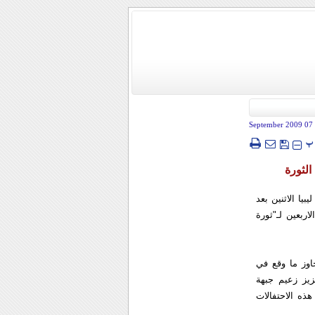
- 07 Sep
پ
الثورة
يا الاثنين بعد
ربعين لـ"ثورة
وز ما وقع في
يز زعيم جبهة
هذه الاحتفالات