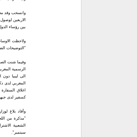
وانسحب وفد مغر
الاربعين لوصول 
بين رؤساء الدول
ولاحظت الاوساط 
"التوضيحات الض
وفيما شنت الصحف
الرسمية المغرب
الى ليبيا دون
المغربي لدى دك
اغلاق السفارة 
كسفير لدى جبهة 
وأفاد بلاغ لوز
"مذكرة من اللجن
الشعبية الاشت
سبتمبر".