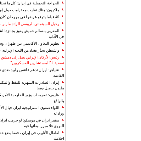
الجراحة التجميلية في إيران: كل ما تحتا
ماكرون: هناك تقارب مع ترامب حول إير
40 فيلما يتوقع عرضها في مهرجان كان 2019
رحيل السينمائي الروسي الرائد مارلن
المغربي بنسالم حميش يفوز بجائزة الشي
في الآداب
تطوير التعاون الأكاديمي بين طهران و
واشنطن تحذّر بغداد من اللعبة الإيرانية 
رئيس الأركان الإيراني يصل إلى دمشق ل
تفقدية لـ"المستشارين العسكريين"
نتنياهو : ايران تدعم غانتس ولبيد ضدي ف
القادمة
مليون برميل يوميا
ظريف: تصريحات وزير الخارجية الأمريكي
بالواقع
اللواء صفوي: استراتيجية ايران حيال الأع
ورادعة
سفير ايران في موسكو: لو حرمت ايران م
النووي فلا مبرر لبقائها فيه
اطفال الأنابيب في إيران ، فقط بضع خ
احلامك