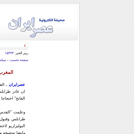
رمز الخبر:
۱۵۳۳۴
صفحه نخست
»
سياس
المغرب 
عصرایران
ـ القد
ان غادر طرابلس
الفاتح" احتجاجا
وعلمت "القدس 
طرابلس وقبول 
البوليزاريو لاح
وايضا توشيحه م