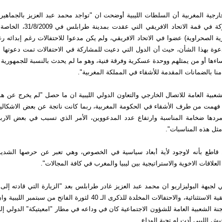
ارجية المغربية أن السلطات الليبية أوضحت ان "تواجد محمد عبد العزيز بالجماهي
بمناسبة المشاركة في قمة الاتحاد الاف
رية الصحراوية) عضوا في الاتحاد الافريقي، ولم يكن مدعوا للاحتفالات رغم إبدائه 
وة بهذا الشأن، حيث أن الدول التي دعيت للمشاركة في الاحتفالات تمت دعوتها ل
ها أو من يمثلهم ووحدة عسكرية وفرقة فنية، وهو ما لم يحدث بالنسبة للجمهورية 
منا بالضمانات المقدمة للأشقاء في المملكة المغربية".
شعبية العامة للاتصال الخارجي والتعاون الدولي الليبية ان ما حصل "لم يخرج عن هذ
 فهمت من طرف الأشقاء في الحكومة المغربية، ربما كانت ناتجة عن بعض الاشكاليات
ردها ضخامة المناسبة وارتفاع عدد المدعووين، الأمر الذي تسبب في بعض الارب
ثل هذه المناسبات".
قاطع بأنه لاوجود لأية أبعاد سياسية في الخصوص، وهي تعبر عن حرصها الشديد
علاقات الاخوية والاستراتيجية بين ليبيا والمغرب في كافة المجالات".
لجبهة البوليزاريو ان محمد عبد العزيز غادر طرابلس بعد "الزيارة التي قادته إلى ل
في القمة الإفريقية الاستثنائية، والاحتفالات المخلدة للذكرى الـ 40 لثورة الفاتح م
جنة الشعبية العامة للشؤون الاجتماعية كان في وداعه في مطار "امعيتيكة" الدولي 
 الليبي أدت له تحية الوداع.