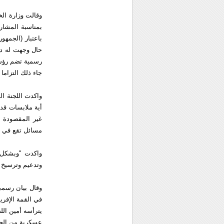
وقالت وزارة الخ
باعتبار (الجمهو
حال وجهت له دع
رسمية تضم رؤساء
جاء ذلك التزاما 
واكدت اللجنة ال
أية ملابسات قد
غير المقصودة م
مسائل تقع في م
واكدت "وبشكل 
وتدعيم وترسيخ ال
وقال بيان رسمي 
يترأسه أمين الل
عسكرية من الجيش