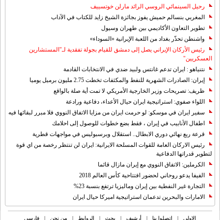
رحيل السينمائي الروسي الرائد مارلن خوتسييف
المغربي بنسالم حميش يفوز بجائزة الشيخ زايد للكتاب في الآداب
تطوير التعاون الأكاديمي بين طهران وسيول
واشنطن تحذّر بغداد من اللعبة الإيرانية «السوداء»
رئيس الأركان الإيراني يصل إلى دمشق للقيام بجولة تفقدية لـ"المستشارين
العسكريين"
نتنياهو : ايران تدعم غانتس ولبيد ضدي في الانتخابات القادمة
إيران: الصادرات الشهریة للنفط والمكثفات تخطت 2.75 مليون برميل يوميا
ظريف: تصريحات وزير الخارجية الأمريكي لا تمت أية صلة بالواقع
اللواء صفوي: استراتيجية ايران حيال الأعداء، دفاعية ورادعة
سفير ايران في موسكو: لو حرمت ايران من مزايا الاتفاق النووي فلا مبرر لبقائها فيه
اطفال الأنابيب في إيران ، فقط بضع خطوات للوصول إلى احلامك
قرعة ربع نهائي دوري الابطال.. استقلال وبرسبوليس في مواجهات قطرية
رئيس الاركان العامة للقوات المسلحة الايرانية: ايران لن تنتظر رخصة من اي قوة
لتطوير قدراتها الدفاعية
الكرملين: الاتفاق النووي مع إيران مازال قائما
الفيفا يدعو روحاني لحضور افتتاحية كأس العالم 2018
التجارة غیر النفطیة بین إیران ومالیزیا ترتفع بنسبة 23%
الامارات والبحرين تدعمان استراتيجية اميركا حيال ايران
الاولی
|
اتصلوا بنا
|
أرشیف
|
بحث
|
الروابط
|
من نحن
|
فارسی