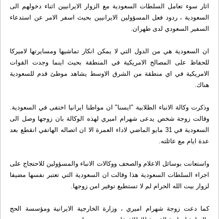
اثار سوء تعامل السلطات السعودية مع الزوار الايرانيين اثناء دخولهم الى
السعودية ، ردود فعل المسؤولين الايرانيين بحيث اسفر الامر عن استدعاء
السفير السعودي لدى طهران.
ان السعودية هي من الدول التي لا يمكن انكار تماشيها ومسايرتها لاميركا
للحفاظ على المصالح الامريكية في المنطقة بحيث اينما وجدت القوات
الامريكية في اي منطقة من الشرق الاوسط يشاهد موطئ قدم للسعودية
هناك.
وذكرت وكالة الانباء الطلابية "ايسنا" ان مواطنا ايرانيا اختفى في السعودية.
وقالت زوجة شخص يدعى شهرام اميري لهذه الوكالة بان زوجها وصل الى
السعودية في 31 مايو الماضي لاداء العمرة الا ان اتصاله الهاتفي انقطع بعد
عدة ايام مع عائلته.
واستعانت بوسائل الاعلام والصحف ووكالات الانباء والمسؤولين للاحتجاج على
اجراء السلطات السعودية هذا وقالت ان السعودية التي تعتبر نفسها مضيفا
لزوار بيت الله الحرام لم لا تستطيع توفير امن زوجها.
كما دعت زوجة شهرام اميري ، وزارة الخارجية الايرانية ومؤسسة الحج