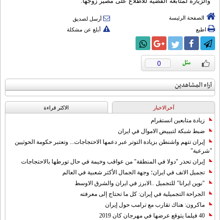
والزيارة لمتابعة القضية للاطلاع على مصير زوجها.
الصفحة الرئيسة
أرسل لصديق
اطبع
أبلغ عن مشكلة
0
آراء المشاهدين
آخرالاخبار
الاکثر قراءة
زيادة متابعين انستقرام
ضبط شبكة لتبييض الاموال في ايران
إيران تتهم واشنطن بزيادة التوتر عبر دعمها الاحتجاجات... وتعتبر حكومة الحوثيين
"شرعية"
إيران تحذر "دولا في المنطقة" من عواقب وخيمة في حال تورطها بالاحتجاجات
تجميل الانف في ايران؛ وجهة الجمال الأكثر شعبية في العالم
"نوين ايرانا" للتجميل ..الابرز في ايران والشرق الاوسط
الجراحة التجميلية في إيران: كل ما تحتاج إلى معرفته
ماكرون: هناك تقارب مع ترامب حول إيران
40 فيلما يتوقع عرضها في مهرجان كان 2019