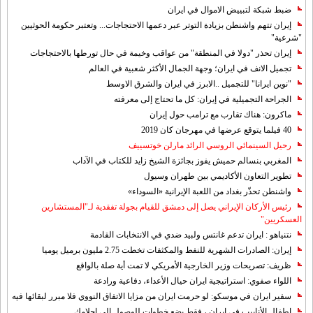
ضبط شبكة لتبييض الاموال في ايران
إيران تتهم واشنطن بزيادة التوتر عبر دعمها الاحتجاجات... وتعتبر حكومة الحوثيين
"شرعية"
إيران تحذر "دولا في المنطقة" من عواقب وخيمة في حال تورطها بالاحتجاجات
تجميل الانف في ايران؛ وجهة الجمال الأكثر شعبية في العالم
"نوين ايرانا" للتجميل ..الابرز في ايران والشرق الاوسط
الجراحة التجميلية في إيران: كل ما تحتاج إلى معرفته
ماكرون: هناك تقارب مع ترامب حول إيران
40 فيلما يتوقع عرضها في مهرجان كان 2019
رحيل السينمائي الروسي الرائد مارلن خوتسييف
المغربي بنسالم حميش يفوز بجائزة الشيخ زايد للكتاب في الآداب
تطوير التعاون الأكاديمي بين طهران وسيول
واشنطن تحذّر بغداد من اللعبة الإيرانية «السوداء»
رئيس الأركان الإيراني يصل إلى دمشق للقيام بجولة تفقدية لـ"المستشارين
العسكريين"
نتنياهو : ايران تدعم غانتس ولبيد ضدي في الانتخابات القادمة
إيران: الصادرات الشهریة للنفط والمكثفات تخطت 2.75 مليون برميل يوميا
ظريف: تصريحات وزير الخارجية الأمريكي لا تمت أية صلة بالواقع
اللواء صفوي: استراتيجية ايران حيال الأعداء، دفاعية ورادعة
سفير ايران في موسكو: لو حرمت ايران من مزايا الاتفاق النووي فلا مبرر لبقائها فيه
اطفال الأنابيب في إيران ، فقط بضع خطوات للوصول إلى احلامك