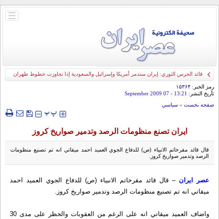
باز
و
بسته
کردن
منو
قائد الحرس الثوري: إيران ستدمر أمريكا وإسرائيل والسعودية إذا تجاوزت خطوط طهران
الحمراء
رمز الخبر:
۱۵۳۶۴
تأريخ النشر:
13:21
- 07 September 2009
صفحه نخست
»
سياسي
‍‍‍ پ
پ
ايران تصنع منظومات الرصد وتدمير صواريخ كروز
قال قائد مقرخاتم الانبياء (ص) للدفاع الجوي العميد احمد ميقاتي انه تم تصنيع منظومات
الرصد وتدمير صواريخ كروز.
عصر ايران
– قال قائد مقرخاتم الانبياء (ص) للدفاع الجوي العميد احمد
ميقاتي انه تم تصنيع منظومات الرصد وتدمير صواريخ كروز.
واضاف العميد ميقاتي انه على الرغم من العقوبات والحظر على مدى 30