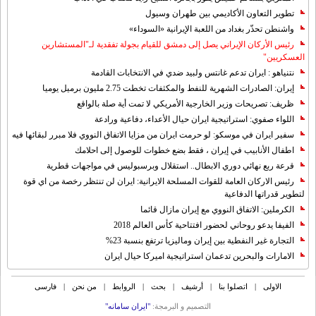
تطوير التعاون الأكاديمي بين طهران وسيول
واشنطن تحذّر بغداد من اللعبة الإيرانية «السوداء»
رئيس الأركان الإيراني يصل إلى دمشق للقيام بجولة تفقدية لـ"المستشارين
العسكريين"
نتنياهو : ايران تدعم غانتس ولبيد ضدي في الانتخابات القادمة
إيران: الصادرات الشهریة للنفط والمكثفات تخطت 2.75 مليون برميل يوميا
ظريف: تصريحات وزير الخارجية الأمريكي لا تمت أية صلة بالواقع
اللواء صفوي: استراتيجية ايران حيال الأعداء، دفاعية ورادعة
سفير ايران في موسكو: لو حرمت ايران من مزايا الاتفاق النووي فلا مبرر لبقائها فيه
اطفال الأنابيب في إيران ، فقط بضع خطوات للوصول إلى احلامك
قرعة ربع نهائي دوري الابطال.. استقلال وبرسبوليس في مواجهات قطرية
رئيس الاركان العامة للقوات المسلحة الايرانية: ايران لن تنتظر رخصة من اي قوة
لتطوير قدراتها الدفاعية
الكرملين: الاتفاق النووي مع إيران مازال قائما
الفيفا يدعو روحاني لحضور افتتاحية كأس العالم 2018
التجارة غیر النفطیة بین إیران ومالیزیا ترتفع بنسبة 23%
الامارات والبحرين تدعمان استراتيجية اميركا حيال ايران
الاولی
|
اتصلوا بنا
|
أرشیف
|
بحث
|
الروابط
|
من نحن
|
فارسی
التصمیم و البرمجة:
"ایران سامانه"