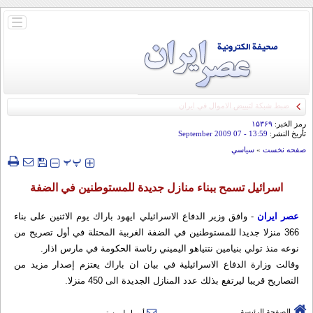
باز
و
بسته
کردن
منو
رمز الخبر:
۱۵۳۶۹
تأريخ النشر:
13:59
- 07 September 2009
صفحه نخست
»
سياسي
‍‍‍ پ
پ
اسرائيل تسمح ببناء منازل جديدة للمستوطنين في الضفة
عصر ایران
- وافق وزير الدفاع الاسرائيلي ايهود باراك يوم الاثنين على بناء
366 منزلا جديدا للمستوطنين في الضفة الغربية المحتلة في أول تصريح من
نوعه منذ تولي بنيامين نتنياهو اليميني رئاسة الحكومة في مارس اذار.
وقالت وزارة الدفاع الاسرائيلية في بيان ان باراك يعتزم إصدار مزيد من
التصاريح قريبا ليرتفع بذلك عدد المنازل الجديدة الى 450 منزلا.
الصفحة الرئيسة