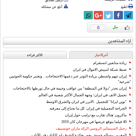
أرسل لصديق
اطبع
أبلغ عن مشكلة
0
آراء المشاهدين
آخرالاخبار
الاکثر قراءة
زيادة متابعين انستقرام
ضبط شبكة لتبييض الاموال في ايران
إيران تتهم واشنطن بزيادة التوتر عبر دعمها الاحتجاجات... وتعتبر حكومة الحوثيين
"شرعية"
إيران تحذر "دولا في المنطقة" من عواقب وخيمة في حال تورطها بالاحتجاجات
تجميل الانف في ايران؛ وجهة الجمال الأكثر شعبية في العالم
"نوين ايرانا" للتجميل ..الابرز في ايران والشرق الاوسط
الجراحة التجميلية في إيران: كل ما تحتاج إلى معرفته
ماكرون: هناك تقارب مع ترامب حول إيران
40 فيلما يتوقع عرضها في مهرجان كان 2019
رحيل السينمائي الروسي الرائد مارلن خوتسييف
المغربي بنسالم حميش يفوز بجائزة الشيخ زايد للكتاب في الآداب