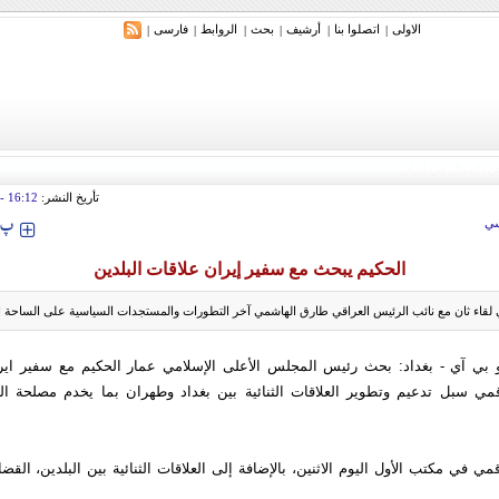
الاولی
اتصلوا بنا
أرشیف
بحث
الروابط
فارسی
|
|
|
|
|
|
تأريخ النشر:
16:12
tember 2009
‍‍‍ پ
ي
الحكيم يبحث مع سفير إيران علاقات البلدين
لقاء ثان مع نائب الرئيس العراقي طارق الهاشمي آخر التطورات والمستجدات السياسية على الساحة ال
 بي آي - بغداد: بحث رئيس المجلس الأعلى الإسلامي عمار الحكيم مع سفير اير
سبل تدعيم وتطوير العلاقات الثنائية بين بغداد وطهران بما يخدم مصلحة ال
 في مكتب الأول اليوم الاثنين، بالإضافة إلى العلاقات الثنائية بين البلدين، القضا