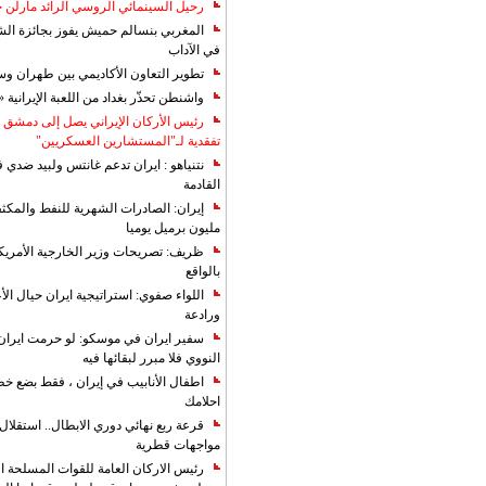
رحيل السينمائي الروسي الرائد مارلن
المغربي بنسالم حميش يفوز بجائزة الشي
في الآداب
تطوير التعاون الأكاديمي بين طهران و
واشنطن تحذّر بغداد من اللعبة الإيرانية 
رئيس الأركان الإيراني يصل إلى دمشق ل
تفقدية لـ"المستشارين العسكريين"
نتنياهو : ايران تدعم غانتس ولبيد ضدي ف
القادمة
مليون برميل يوميا
ظريف: تصريحات وزير الخارجية الأمريكي
بالواقع
اللواء صفوي: استراتيجية ايران حيال الأع
ورادعة
سفير ايران في موسكو: لو حرمت ايران م
النووي فلا مبرر لبقائها فيه
اطفال الأنابيب في إيران ، فقط بضع خ
احلامك
قرعة ربع نهائي دوري الابطال.. استقل
مواجهات قطرية
رئيس الاركان العامة للقوات المسلحة الاي