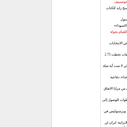
 خوتسييف
خ زايد للكتاب
سيول
«السوداء»
لقيام بجولة
ي الانتخابات
إيران: الصادرات الشهریة للنفط والمكثفات تخطت 2.75
 لا تمت أية صلة
داء، دفاعية
ن مزايا الاتفاق
طوات للوصول إلى
ال وبرسبوليس في
رانية: ايران لن