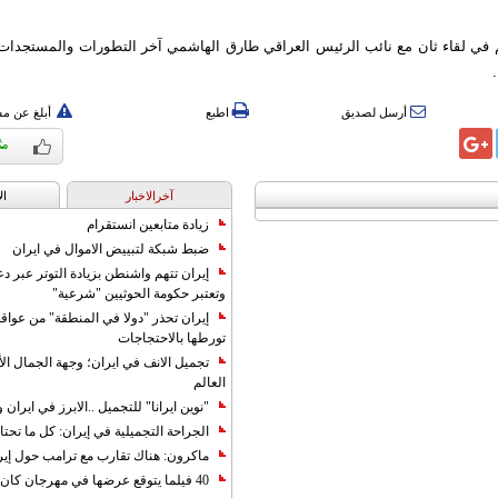
 في لقاء ثان مع نائب الرئيس العراقي طارق الهاشمي آخر التطورات والمستجدات
أرسل لصديق
اطبع
أبلغ عن م
آخرالاخبار
ال
زيادة متابعين انستقرام
ضبط شبكة لتبييض الاموال في ايران
إيران تتهم واشنطن بزيادة التوتر عبر دع
وتعتبر حكومة الحوثيين "شرعية"
إيران تحذر "دولا في المنطقة" من عوا
تورطها بالاحتجاجات
تجميل الانف في ايران؛ وجهة الجمال ال
العالم
"نوين ايرانا" للتجميل ..الابرز في ايرا
الجراحة التجميلية في إيران: كل ما تحتا
ماكرون: هناك تقارب مع ترامب حول إير
40 فيلما يتوقع عرضها في مهرجان كان 2019