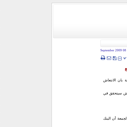
- 08 Sep
پ
ع
 بان الانتعاش
ان الانتعاش سيتحقق في
لجمعة أن البنك