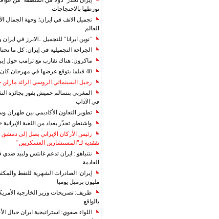
إيران تحذر "دولا في المنطقة" من عوا
تورطها بالاحتجاجات
تجميل الانف في ايران؛ وجهة الجمال ال
العالم
"نوين ايرانا" للتجميل ..الابرز في ايرا
الجراحة التجميلية في إيران: كل ما تحتا
ماكرون: هناك تقارب مع ترامب حول إير
40 فيلما يتوقع عرضها في مهرجان كان 2019
رحيل السينمائي الروسي الرائد مارلن
المغربي بنسالم حميش يفوز بجائزة الشي
في الآداب
تطوير التعاون الأكاديمي بين طهران و
واشنطن تحذّر بغداد من اللعبة الإيرانية 
رئيس الأركان الإيراني يصل إلى دمشق ل
تفقدية لـ"المستشارين العسكريين"
نتنياهو : ايران تدعم غانتس ولبيد ضدي ف
القادمة
مليون برميل يوميا
ظريف: تصريحات وزير الخارجية الأمريكي
بالواقع
اللواء صفوي: استراتيجية ايران حيال الأع