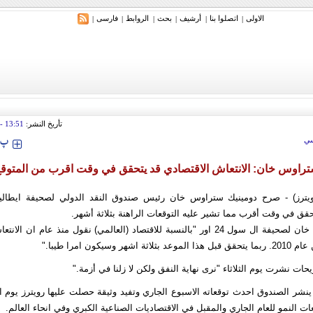
الاولی
اتصلوا بنا
أرشیف
بحث
الروابط
فارسی
|
|
|
|
|
|
تأريخ النشر:
13:51
tember 2009
‍‍‍ پ
ي
راوس خان: الانتعاش الاقتصادي قد يتحقق في وقت اقرب من المتوق
ويترز) - صرح دومينيك ستراوس خان رئيس صندوق النقد الدولي لصحيفة ايطالية
حقق في وقت أقرب مما تشير عليه التوقعات الراهنة بثلاثة أشهر.
وصرح ستراوس خان لصحيفة ال سول 24 اور "بالنسبة للاقتصاد (العالمي) نقول منذ عام 
هر وسيكون امرا طيبا."
ت نشرت يوم الثلاثاء "نرى نهاية النفق ولكن لا زلنا في أزمة."
نشر الصندوق احدث توقعاته الاسبوع الجاري وتفيد وثيقة حصلت عليها رويترز يوم ا
ات النمو للعام الجاري والمقبل في الاقتصاديات الصناعية الكبري وفي انحاء العالم.