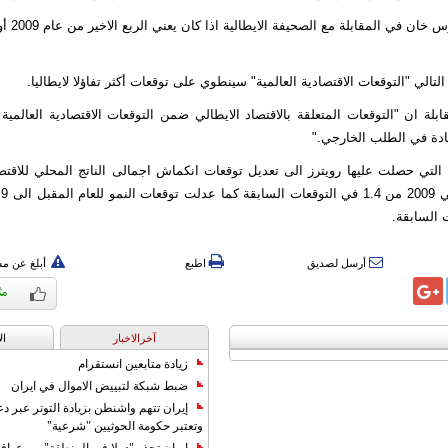
ولم يحدد سترا
لتالي "التوقعات الاقتصادية العالمية" سينطوي على توقعات أكثر تفاؤلا لايطاليا.
لة ان "التوقعات المتعلقة بالاقتصاد الايطالي ضمن التوقعات الاقتصادية العالمية
دة في الطلب الخارجي."
التي حصلت عليها رويترز الى تعديل توقعات انكماش اجمالى الناتج المحلي للاقتص
أرسل لصديق
اطبع
أبلغ عن م
آخرالاخبار
ال
زيادة متابعين انستقرام
ضبط شبكة لتبييض الاموال في ايران
إيران تتهم واشنطن بزيادة التوتر عبر دع
وتعتبر حكومة الحوثيين "شرعية"