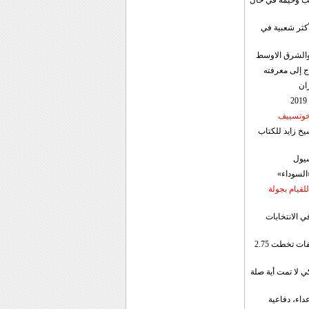
قب وخيمة في حال
أكثر شعبية في
ن والشرق الاوسط
ج إلى معرفته
ان
 خوتسييف
خ زايد للكتاب
سيول
«السوداء»
لقيام بجولة
ي الانتخابات
إيران: الصادرات الشهریة للنفط والمكثفات تخطت 2.75
 لا تمت أية صلة
داء، دفاعية