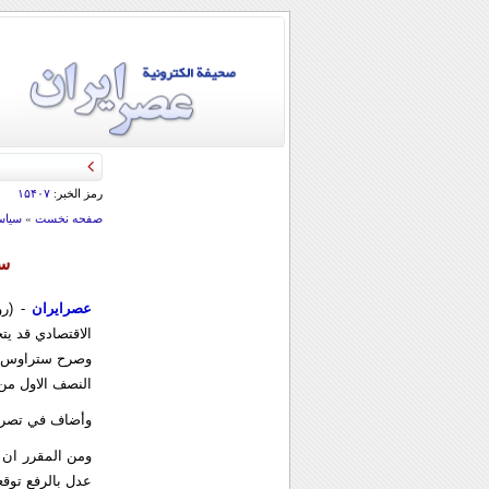
رمز الخبر:
۱۵۴۰۷
صفحه نخست
»
سياس
ست
عصرایران
- (ر
الاقتصادي قد يت
النصف الاول من عام 2010. ربما يتحقق قبل هذا الموعد بثلاثة اش
وأضاف في تصريحا
ومن المقرر ان ي
عدل بالرفع توقع