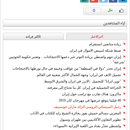
0
آراء المشاهدين
آخرالاخبار
الاکثر قراءة
زيادة متابعين انستقرام
ضبط شبكة لتبييض الاموال في ايران
إيران تتهم واشنطن بزيادة التوتر عبر دعمها الاحتجاجات... وتعتبر حكومة الحوثيين
"شرعية"
إيران تحذر "دولا في المنطقة" من عواقب وخيمة في حال تورطها بالاحتجاجات
تجميل الانف في ايران؛ وجهة الجمال الأكثر شعبية في العالم
"نوين ايرانا" للتجميل ..الابرز في ايران والشرق الاوسط
الجراحة التجميلية في إيران: كل ما تحتاج إلى معرفته
ماكرون: هناك تقارب مع ترامب حول إيران
40 فيلما يتوقع عرضها في مهرجان كان 2019
رحيل السينمائي الروسي الرائد مارلن خوتسييف
المغربي بنسالم حميش يفوز بجائزة الشيخ زايد للكتاب في الآداب
تطوير التعاون الأكاديمي بين طهران وسيول
واشنطن تحذّر بغداد من اللعبة الإيرانية «السوداء»