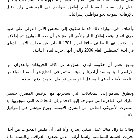
نقبل ولن نضبط أنفسنا أمام إطلاق صواريخ في المستقبل ولن نقبل
بالإرهاب الموجه نحو مواطني إسرائيل.
وأضاف: في موازاة ذلك قدمنا شكوى إلى مجلس الأمن الدولي على ضوء
خرق اتفاق وقف إطلاق النار والأمر الواضح هو أن هذه الصواريخ تم إطلاقها
من جنوب نهر الليطاني خلافا لقرار 1701 الصادر عن مجلس الأمن الدولي
في آب/ أغسطس العام 2006 والذي أنهى حرب لبنان الثانية.
وتابع: نعتبر أن حكومة لبنان مسؤولة عن كافة الخروقات والعدوان من
الاراضي اللبنانية ضد أراضينا. وسوف نستمر في الدفاع عن أنفسنا سواء من
الناحية الأمنية أو في المحافل الدولية وسنواصل الجهود لدفع السلام.
وتطرق نتنياهو إلى المحادثات التي سيجريها مع الرئيس المصري حسني
مبارك في القاهرة التي سيتوجه إليها الاحد وإلى المحادثات التي سيجريها مع
المبعوث الأمريكي الخاص إلى الشرق الأوسط جورج ميتشل في إسرائيل
الاثنين.
وقال: ما زال هناك عمل ينبغي إنجازه وأنا آمل أن نقلص الفجوات من أجل
تحريك العملية السياسية، ولسنا أولئك الذين يضعون العراقيل وبالنسبة لنا لا