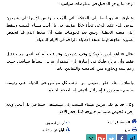
توجد ما يؤخر الدخول في مفاوضات سياسية.
وتطرق نتنياهو أيضا إلى الوعكة التي ألمّت بالرئيس الإسرائيلي شمعون
بيرس الذي فقد الوعي فجأة خلال مؤتمر في تل أبيب مساء السبت وسقط
على منصة الخطباء وتبين بعد فحوصات طبية أن ضغط الدم قد انخفض
بصورة مفاجئة فيما نصحه الأطباء بالراحة في الأيام المقبلة.
وقال نتنياهو: ليس بالإمكان وقف شمعون، وقد قلت له أنه يلتقي مع ميتشل
فقط وأن يرتاح قليلا، في إشارة إلى استمرار بيرس بنشاط سياسي حثيث
رغم سنه وتجاوزه سن الخامسة والثمانين عاما.
واضاف: هناك قلق حقيقي من جانب كل مواطن في الدولة على رئيسنا
وباسم جميع وزراء إسرائيل أتمنى له الصحة الجيدة.
وكان قد تم نقل بيرس مساء السبت إلى مستشفى شيبا في تل أبيب، وبعد
إجراء فحوص طبية تم خروجه قبيل فجر الاحد.
الصفحة الرئيسة
أرسل لصديق
اطبع
أبلغ عن مشكلة