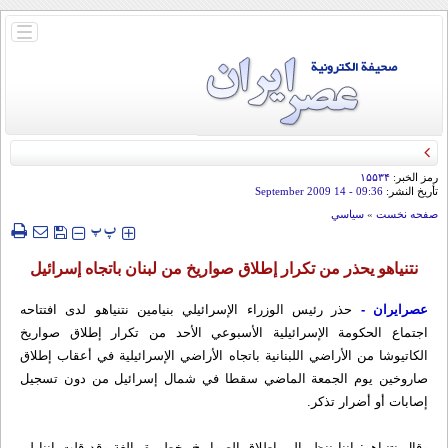
باز
و
بسته
کردن
منو
رمز الخبر:
۱۵۵۳۴
تأريخ النشر:
09:36
- 14 September 2009
صفحه نخست
»
سياسي
‍‍‍ پ
پ
نتنياهو يحذر من تكرار إطلاق صواريخ من لبنان باتجاه إسرائيل
عصرایران -
حذر رئيس الوزراء الإسرائيلي بنيامين نتنياهو لدى افتتاحه
اجتماع الحكومة الإسرائيلية الأسبوعي الأحد من تكرار إطلاق صواريخ
الكاتيوشا من الأراضي اللبنانية باتجاه الأراضي الإسرائيلية في أعقاب إطلاق
صاروخين يوم الجمعة الماضي سقطا في شمال إسرائيل من دون تسجيل
إصابات أو أضرار تذكر.
وقال نتنياهو: إننا ننظر إلى إطلاق الصواريخ بخطورة بالغة وقد قلت إننا لن