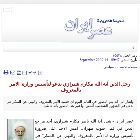
باز
و
بسته
کردن
منو
رمز الخبر:
۱۵۵۳۸
تأريخ النشر:
09:47
- 14 September 2009
صفحه نخست
»
سياسي
‍‍‍ پ
پ
رجل الدین آية الله مكارم شيرازي یدعو لتأسيس وزارة 'الامر
بالمعروف'
واشار الى انه يتم التصور في العالم اليوم ان قضية الامر بالمعروف والنهي عن المنكر هي
تدخل في الشؤون الشخصية للناس، واعتبر هذا التصور بأنه خاطئ.
عصر ایران - شدد آية الله ناصر مكارم شيرازي، أحد مراجع
الدين في قم، جنوب طهران، امس الاحد على ضرورة
تأسيس وزارة لـ"الأمر بالمعروف والنهي عن المنكر" في