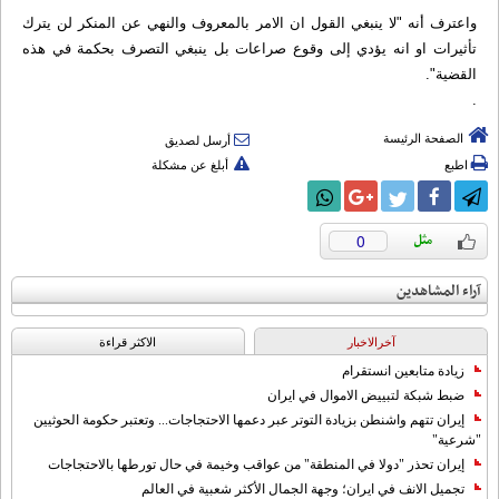
واعترف أنه "لا ينبغي القول ان الامر بالمعروف والنهي عن المنكر لن يترك
تأثيرات او انه يؤدي إلى وقوع صراعات بل ينبغي التصرف بحكمة في هذه
القضية".
.
الصفحة الرئيسة
أرسل لصديق
اطبع
أبلغ عن مشكلة
0
آراء المشاهدين
آخرالاخبار
الاکثر قراءة
زيادة متابعين انستقرام
ضبط شبكة لتبييض الاموال في ايران
إيران تتهم واشنطن بزيادة التوتر عبر دعمها الاحتجاجات... وتعتبر حكومة الحوثيين
"شرعية"
إيران تحذر "دولا في المنطقة" من عواقب وخيمة في حال تورطها بالاحتجاجات
تجميل الانف في ايران؛ وجهة الجمال الأكثر شعبية في العالم