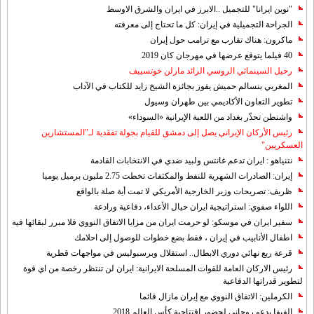
"نوين ايرانا" للتجميل ..الابرز في ايران والشرق الاوسط
الجراحة التجميلية في إيران: كل ما تحتاج إلى معرفته
ماكرون: هناك تقارب مع ترامب حول إيران
40 فيلما يتوقع عرضها في مهرجان كان 2019
رحيل السينمائي الروسي الرائد مارلن خوتسييف
المغربي بنسالم حميش يفوز بجائزة الشيخ زايد للكتاب في الآداب
تطوير التعاون الأكاديمي بين طهران وسيول
واشنطن تحذّر بغداد من اللعبة الإيرانية «السوداء»
رئيس الأركان الإيراني يصل إلى دمشق للقيام بجولة تفقدية لـ"المستشارين
العسكريين"
نتنياهو : ايران تدعم غانتس ولبيد ضدي في الانتخابات القادمة
إيران: الصادرات الشهریة للنفط والمكثفات تخطت 2.75 مليون برميل يوميا
ظريف: تصريحات وزير الخارجية الأمريكي لا تمت أية صلة بالواقع
اللواء صفوي: استراتيجية ايران حيال الأعداء، دفاعية ورادعة
سفير ايران في موسكو: لو حرمت ايران من مزايا الاتفاق النووي فلا مبرر لبقائها فيه
اطفال الأنابيب في إيران ، فقط بضع خطوات للوصول إلى احلامك
قرعة ربع نهائي دوري الابطال.. استقلال وبرسبوليس في مواجهات قطرية
رئيس الاركان العامة للقوات المسلحة الايرانية: ايران لن تنتظر رخصة من اي قوة
لتطوير قدراتها الدفاعية
الكرملين: الاتفاق النووي مع إيران مازال قائما
الفيفا يدعو روحاني لحضور افتتاحية كأس العالم 2018