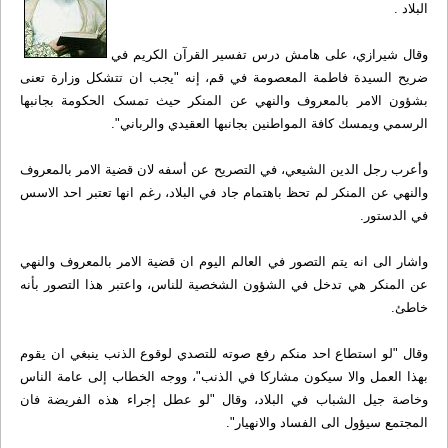
البلاد .
وقال شيرازي، على هامش درس تفسير القرآن الكريم في
ضريح السيدة فاطمة المعصومة في قم، إنه "يجب ان تتشكل وزارة تعنى
بشؤون الامر بالمعروف والنهي عن المنکر حيث تمسک الحكومة بجانبها
الرسمي ويمسك کافة المواطنين بجانبها العقيدي والرباني".
وأعرب رجل الدين الشيعي، في التصريح عن أسفه لان قضية الامر بالمعروف
والنهي عن المنكر لم تحظ باهتمام جاد في البلاد، رغم انها تعتبر احد الاسس
في الدستور.
واشار الى انه يتم التصور في العالم اليوم ان قضية الامر بالمعروف والنهي
عن المنكر هي تدخل في الشؤون الشخصية للناس، واعتبر هذا التصور بأنه
خاطئ.
وقال "لو استطاع احد منكم رفع صوته للتصدي لوقوع الذنب ينبغي ان يقوم
بهذا العمل والا سيكون مشارکا في الذنب"، ووجه الخطاب إلى عامة الناس
وخاصة جيل الشباب في البلاد، وقال "لو عطل إجراء هذه الفريضة فان
المجتمع سيؤول الى الفساد والانهيار".