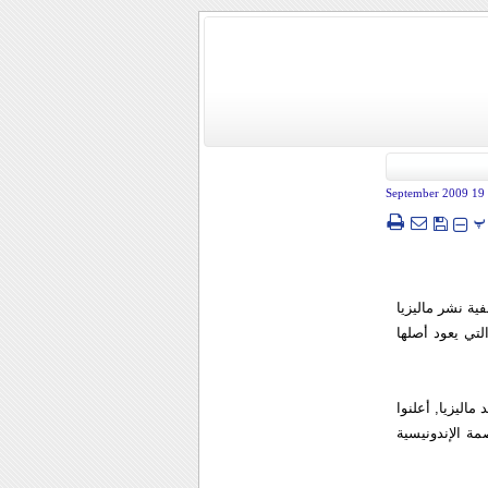
- 19 Sep
پ
ية نشر ماليزيا
لتي يعود أصلها
ليزيا, أعلنوا
ة الإندونيسية