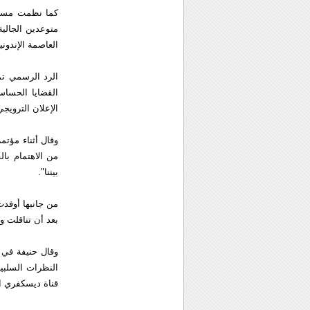
كما نظمت مسيرا
متوعدين الجالي
العاصمة الإندوني
الرد الرسمي تمث
القضايا الحساسة
الإعلان الترويج
وقال أثناء مؤتم
من الاهتمام بال
بيننا".
من جانبها أوفدت
بعد أن تناقلت و
وقال حنيفة في ح
النظرات السلبي
قناة ديسكفري ال