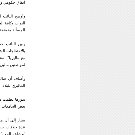
اتفاق حكومي و
وأوضح النائب ل
النواب وكافة ال
المسألة متوقفة
وبين النائب ح
بالاحتجاجات الش
مع ماليزيا", م
لمواطنين ماليزي
وأضاف أن هناك 
الماليزي للبلاد
بدورها نظمت مج
بعض الجامعات ال
يشار إلى أن هذ
"مشاعر الحب", ا