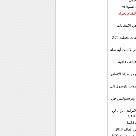
سيول
«السوداء»
لقيام بجولة
ي الانتخابات
إيران: الصادرات الشهریة للنفط والمكثفات تخطت 2.75
 لا تمت أية صلة
داء، دفاعية
ن مزايا الاتفاق
طوات للوصول إلى
ال وبرسبوليس في
رانية: ايران لن
فاعية
 قائما
عالم 2018