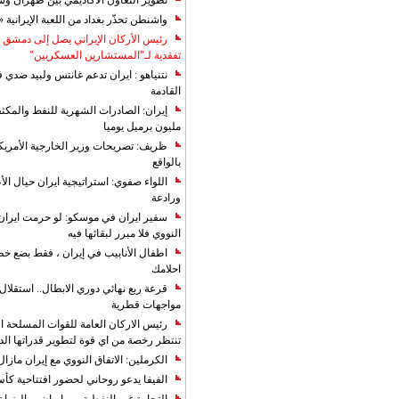
تطوير التعاون الأكاديمي بين طهران و
واشنطن تحذّر بغداد من اللعبة الإيرانية 
رئيس الأركان الإيراني يصل إلى دمشق ل
تفقدية لـ"المستشارين العسكريين"
نتنياهو : ايران تدعم غانتس ولبيد ضدي ف
القادمة
مليون برميل يوميا
ظريف: تصريحات وزير الخارجية الأمريكي
بالواقع
اللواء صفوي: استراتيجية ايران حيال الأع
ورادعة
سفير ايران في موسكو: لو حرمت ايران م
النووي فلا مبرر لبقائها فيه
اطفال الأنابيب في إيران ، فقط بضع خ
احلامك
قرعة ربع نهائي دوري الابطال.. استقل
مواجهات قطرية
رئيس الاركان العامة للقوات المسلحة الاي
تنتظر رخصة من اي قوة لتطوير قدراتها الد
الكرملين: الاتفاق النووي مع إيران مازال
الفيفا يدعو روحاني لحضور افتتاحية كأس ال