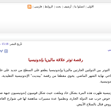
الاولی
اتصلوا بنا
أرشیف
بحث
الروابط
فارسی
|
|
|
|
|
|
ري: إيران ستدمر أمريكا وإسرائيل والسعودية إذا تجاوزت خطوط طهران الحمراء
تأريخ النشر:
15:18
tember 2009
‍‍‍ پ
ي
رقصة توتر علاقة ماليزيا بإندونيسيا
 التوتر بين الدولتين الجارتين ماليزيا وإندونيسيا يطفو على السطح من جديد على خلف
حي نهاية الشهر الماضي, يحوي مقطعا من رقصة "بينديت" الإندونيسية التقليدية، ا
دونيسية.
دونيسية ظهرت هذه المرة بشكل حاد وملفت حيث شكل قوميون إندونيسيون جبهة ضد ما
 خوض حرب ضد الدولة الجارة، ونظموا عدة مسيرات مناهضة لها في شوارع العاصم
عروض قتال بالسلاح الأبيض.