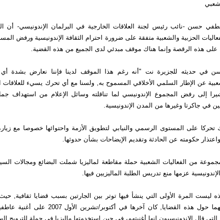
شعبي
طفي حسن -نائب رئيس لجنة العلاقات الخارجية في البرلمان الإندونيسي- أن 
فعاليات الحزبية والشعبية متفقة على ضرورة احترام الثقافة الإندونيسية ورفض الم
 على هذه الرقصة وإنما هناك موقف مبدئي لدى الجميع من هذه القضية.
سن في حديثه للجزيرة نت "أنه رغم هذا الموقف لدينا فإننا نعارض بشدة أي
عبية عن الإطار السلمي الأخلاقي المسموح به, ولسنا مع أي تحرك يسيء للعلاقات الأ
شيرا إلى رفض المجموع الإندونيسي لما تناقلته وسائل الإعلام من استهداف جما
ين في جاكرتا وغيرها من المدن الإندونيسية.
تحركا على المستوى الرسمي والنيابي لتطويق الأزمة واحتوائها خصوصا مع زيارة 
, واعتذار حكومته عن الحادثة وتقديم الإيضاحات بشأن حدوثها.
موعة من الفعاليات الشعبية حملة مقاطعة لماليزيا شملت البضائع ومجالات السيا
إندونيسية عزمها منع تدريس الطلبة الماليزيين فيها.
ه ليست المرة الأولى التي ينشأ فيها توتر بين الجارتين بسبب قضايا ثقافية, حي
عدة خلافات بينهما حول هذه القضايا, كان آخرها في أكتوبر/
لتي قال الإندونيسيون إنها أغنيتهم، في حين استخدمتها ماليزيا في حملة للترويج الس