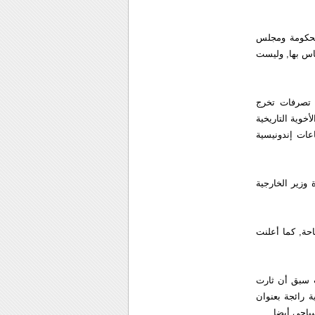
الحكومة ومجلس
ساس بها, وليست
 تصرفات تخرج
خوية التاريخية
عات إندونيسية
وزير الخارجية
حة, كما أعلنت
ث سبق أن ثارت
تشرين الأول 2007 على أغنية عاطفية رائجة بعنوان
ياحي أيضا.