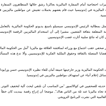
ت احتجاجية أمام السفارة الماليزية بجاكرتا رشق خلالها المتظاهرون السفارة ب
ة الماليزية في إندونيسيا حيث قام بعضهم بحملات تفتيش عن مواطنين ماليزيين
سية.
ل بمطالبة الرئيس الإندونيسي سيسيلو بامبنغ يديونو الحكومة الماليزية بالتعام
 المتعلقة بثقافة الشعبين, مشيرا إلى أن استخدام الماليزيين الرقصة الإندونيسي
ي كان له نتائج سلبية أثارت غضب الإندونيسيين.
ر صحفي عقب اجتماع مع وزرائه لمناقشة العلاقة مع ماليزيا "آمل من الحكومة الماليز
قضايا المتصلة بالثقافة وحقوق الملكية الفكرية للإندونيسيين, وألا تدع هذه المسأل
 الحكومة الماليزية وزير خارجيتها حنيفة أمان للقاء نظيره الإندونيسي حسن ورايودا
سائل إعلام أنباء عن استهداف مواطنين ماليزيين في إندونيسيا.
ديثه للصحفيين في كوالالمبور "من المناسب أن نلتقي لبحث آلية لتخفيف التوتر, 
ة تجاه ماليزيا عند ثلة من الناس هناك", موضحا أن إدراج رقصة بينديت كان خطأ
عالمية التي نشرت البرنامج الترويجي.