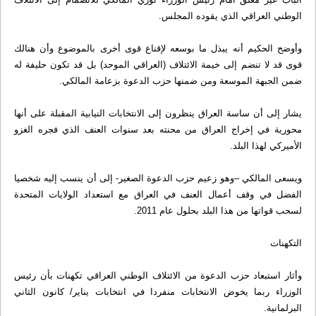
الوطني العراقي الذي يقوده المجلس.
وأوضح الحكيم أنه يبذل ما بوسعه لإقناع قوى أخرى بالموضوع وأن هنالك
قوى قد لا تنضم إلى خيمة الائتلاف (العراقي الموحد) بل قد تكون حليفة له
ضمن الجبهة الموسعة ومن ضمنها حزب الدعوة بزعامة المالكي.
يشار إلى أن ساسة العراق ينظرون إلى الانتخابات النيابية المقبلة على أنها
محورية في إخراج العراق من محنته بعد سنوات العنف الذي فجره الغزو
الأميركي لهذا البلد.
ويسعى المالكي –وهو زعيم حزب الدعوة الصغير- إلى أن ينسب إليه شخصيا
الفضل في وقف أعمال العنف في العراق مع استعداد الولايات المتحدة
لسحب قواتها من هذا البلد بحلول عام 2011.
التكهنات
وأثار استبعاد حزب الدعوة من الائتلاف الوطني العراقي تكهنات بأن رئيس
الوزراء ربما يخوض الانتخابات منفردا في انتخابات يناير/ كانون الثاني
البرلمانية.