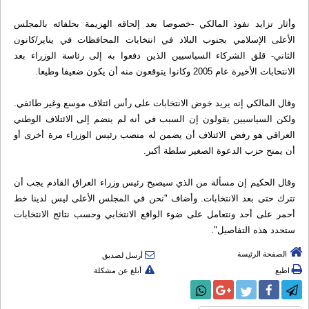
وأثار تزايد نفوذ المالكي -خصوصا بعد إلحاقه الهزيمة بحلفائه بالمجلس
الأعلى الإسلامي بجنوب البلاد في انتخابات المحافظات في يناير/كانون
الثاني- قلق الشركاء السياسيين الذين دفعوا به إلى رئاسة الوزراء بعد
الانتخابات الأخيرة عام 2005 وكانوا يتوقعون منه أن يكون ضعيفا وطيعا.
وقال المالكي إنه يريد خوض الانتخابات على رأس ائتلاف موسع وغير طائفي.
ولكن السياسيين يقولون إن السبب في أنه لم ينضم إلى الائتلاف الوطني
العراقي هو رفض الائتلاف أن يضمن له منصب رئيس الوزراء مرة أخرى أو
أن يمنح حزب الدعوة الصغير سلطة أكبر.
وقال الحكيم إن مسألة من الذي سيصبح رئيس وزراء العراق القادم يجب أن
تترك حتى بعد الانتخابات. وأضاف "نحن في المجلس الأعلى ليس لدينا خط
أحمر على أحد ونتعامل على ضوء الواقع الانتخابي وحسب نتائج الانتخابات
ستحدد هذه التفاصيل".
الصفحة الرئيسة
أرسل لصديق
اطبع
أبلغ عن مشكلة