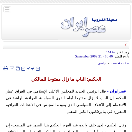
باز
و
بسته
کردن
منو
رمز الخبر:
۱۵۶۸۸
تأريخ النشر:
08:46
- 21 September 2009
صفحه نخست
»
سياسي
‍‍‍ پ
پ
الحكيم: الباب ما زال مفتوحا للمالكي
عصرایران -
قال الرئيس الجديد للمجلس الأعلى الإسلامي في العراق عمار
الحكيم إن الباب لا يزال مفتوحا أمام القوى السياسية العراقية الراغبة في
الانضمام إلى الائتلاف السياسي الذي يقوده المجلس في الانتخابات العراقية
المقررة في يناير/كانون الثاني المقبل.
وقال الحكيم -الذي خلف والده عبد العزيز الحكيم هذا الشهر في المنصب- إن
الباب غير مغلق أمام رئيس الوزراء نوري المالكي للانضمام إلى الائتلاف