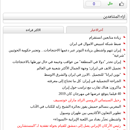
0
آراء المشاهدين
آخرالاخبار
الاکثر قراءة
زيادة متابعين انستقرام
ضبط شبكة لتبييض الاموال في ايران
إيران تتهم واشنطن بزيادة التوتر عبر دعمها الاحتجاجات... وتعتبر حكومة الحوثيين
"شرعية"
إيران تحذر "دولا في المنطقة" من عواقب وخيمة في حال تورطها بالاحتجاجات
تجميل الانف في ايران؛ وجهة الجمال الأكثر شعبية في العالم
"نوين ايرانا" للتجميل ..الابرز في ايران والشرق الاوسط
الجراحة التجميلية في إيران: كل ما تحتاج إلى معرفته
ماكرون: هناك تقارب مع ترامب حول إيران
40 فيلما يتوقع عرضها في مهرجان كان 2019
رحيل السينمائي الروسي الرائد مارلن خوتسييف
المغربي بنسالم حميش يفوز بجائزة الشيخ زايد للكتاب في الآداب
تطوير التعاون الأكاديمي بين طهران وسيول
واشنطن تحذّر بغداد من اللعبة الإيرانية «السوداء»
رئيس الأركان الإيراني يصل إلى دمشق للقيام بجولة تفقدية لـ"المستشارين