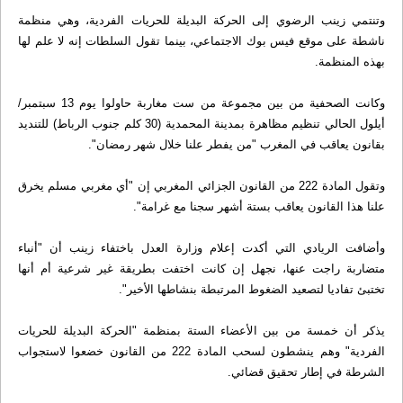
وتنتمي زينب الرضوي إلى الحركة البديلة للحريات الفردية، وهي منظمة
ناشطة على موقع فيس بوك الاجتماعي، بينما تقول السلطات إنه لا علم لها
بهذه المنظمة.
وكانت الصحفية من بين مجموعة من ست مغاربة حاولوا يوم 13 سبتمبر/
أيلول الحالي تنظيم مظاهرة بمدينة المحمدية (30 كلم جنوب الرباط) للتنديد
بقانون يعاقب في المغرب "من يفطر علنا خلال شهر رمضان".
وتقول المادة 222 من القانون الجزائي المغربي إن "أي مغربي مسلم يخرق
علنا هذا القانون يعاقب بستة أشهر سجنا مع غرامة".
وأضافت الريادي التي أكدت إعلام وزارة العدل باختفاء زينب أن "أنباء
متضاربة راجت عنها، نجهل إن كانت اختفت بطريقة غير شرعية أم أنها
تختبئ تفاديا لتصعيد الضغوط المرتبطة بنشاطها الأخير".
يذكر أن خمسة من بين الأعضاء الستة بمنظمة "الحركة البديلة للحريات
الفردية" وهم ينشطون لسحب المادة 222 من القانون خضعوا لاستجواب
الشرطة في إطار تحقيق قضائي.