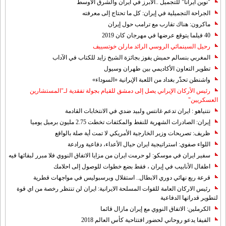
"نوين ايرانا" للتجميل ..الابرز في ايران والشرق الاوسط
الجراحة التجميلية في إيران: كل ما تحتاج إلى معرفته
ماكرون: هناك تقارب مع ترامب حول إيران
40 فيلما يتوقع عرضها في مهرجان كان 2019
رحيل السينمائي الروسي الرائد مارلن خوتسييف
المغربي بنسالم حميش يفوز بجائزة الشيخ زايد للكتاب في الآداب
تطوير التعاون الأكاديمي بين طهران وسيول
واشنطن تحذّر بغداد من اللعبة الإيرانية «السوداء»
رئيس الأركان الإيراني يصل إلى دمشق للقيام بجولة تفقدية لـ"المستشارين
العسكريين"
نتنياهو : ايران تدعم غانتس ولبيد ضدي في الانتخابات القادمة
إيران: الصادرات الشهریة للنفط والمكثفات تخطت 2.75 مليون برميل يوميا
ظريف: تصريحات وزير الخارجية الأمريكي لا تمت أية صلة بالواقع
اللواء صفوي: استراتيجية ايران حيال الأعداء، دفاعية ورادعة
سفير ايران في موسكو: لو حرمت ايران من مزايا الاتفاق النووي فلا مبرر لبقائها فيه
اطفال الأنابيب في إيران ، فقط بضع خطوات للوصول إلى احلامك
قرعة ربع نهائي دوري الابطال.. استقلال وبرسبوليس في مواجهات قطرية
رئيس الاركان العامة للقوات المسلحة الايرانية: ايران لن تنتظر رخصة من اي قوة
لتطوير قدراتها الدفاعية
الكرملين: الاتفاق النووي مع إيران مازال قائما
الفيفا يدعو روحاني لحضور افتتاحية كأس العالم 2018