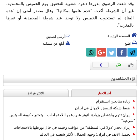
وقد تلقت الرضوي بدورها دعوة شفوية للتحقيق يوم الخميس بالمحمدية،
غير أن الشرطة أكدت "عدم علمها بمكانها". وقال مصدر أمني إن "هذه
الفتاة لم تستجوب الخميس ولا توجد عند شرطة المحمدية أو غيرها
بالمغرب".
الصفحة الرئيسة
أرسل لصديق
اطبع
أبلغ عن مشكلة
0
آراء المشاهدين
آخرالاخبار
الاکثر قراءة
زيادة متابعين انستقرام
ضبط شبكة لتبييض الاموال في ايران
إيران تتهم واشنطن بزيادة التوتر عبر دعمها الاحتجاجات... وتعتبر حكومة الحوثيين
"شرعية"
إيران تحذر "دولا في المنطقة" من عواقب وخيمة في حال تورطها بالاحتجاجات
تجميل الانف في ايران؛ وجهة الجمال الأكثر شعبية في العالم