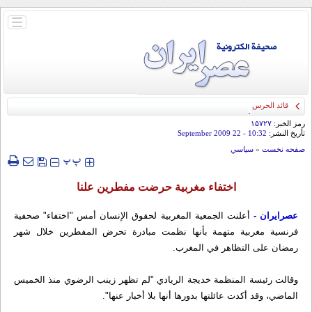
باز
و
بسته
کردن
منو
قائد الحرس الثوري: إيران ستدمر أمريكا وإسرائيل والسعودية إذا تجاوزت خطوط طهران
الحمراء
رمز الخبر:
۱۵۷۲۷
تأريخ النشر:
10:32
- 22 September 2009
صفحه نخست
»
سياسي
‍‍‍ پ
پ
اختفاء مغربية حرضت مفطرين علنا
عصرایران -
أعلنت الجمعية المغربية لحقوق الإنسان أمس "اختفاء" صحفية
فرنسية مغربية متهمة بأنها نظمت مبادرة تحرض المفطرين خلال شهر
رمضان على التظاهر في المغرب.
وقالت رئيسة المنظمة خديجة الريادي "لم تظهر زينب الرضوي منذ الخميس
الماضي، وقد أكدت عائلتها بدورها أنها بلا أخبار عنها".