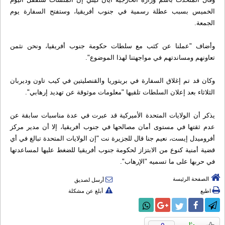
الخميس بسبب عطلة رسمية في جنوب أفريقيا، وستفتح السفارة يوم
الجمعة.
وأضاف "عملنا عن كثب مع سلطات حكومة جنوب أفريقيا، ونحن نثمن
تعاونهم ومساندتهم في مواجهتنا لهذا الموضوع".
وكان قد تم إغلاق السفارة في بريتوريا والقنصليتين في كيب تاون وديربان
الثلاثاء بعد إعلان السلطات تلقيها "معلومات موثوقة عن تهديد إرهابي".
يذكر أن الولايات المتحدة الأميركية قد عبرت في عدة مناسبات سابقة عن
عدم ثقتها في مستوى أمان مصالحها في جنوب أفريقيا، إلا أن مدير مركز
أفروميدل إيست، نعيم جنا قال للجزيرة نت "إن الولايات المتحدة تبالغ في أي
قضية أمنية كنوع من الابتزاز لحكومة جنوب أفريقيا للضغط عليها لمساعدتها
في حربها على ما تسميه "الإرهاب".
الصفحة الرئيسة
أرسل لصديق
اطبع
أبلغ عن مشكلة