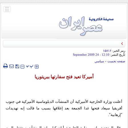
باز
و
بسته
کردن
منو
رمز الخبر:
۱۵۸۱۶
تأريخ النشر:
12:10
- 24 September 2009
صفحه نخست
»
سياسي
‍‍‍ پ
پ
أميركا تعيد فتح سفارتها ببريتوريا
أعلنت وزارة الخارجية الأميركية أن المنشآت الدبلوماسية الأميركية في جنوب
أفريقيا سيعاد فتحها غدا الجمعة بعد إغلاقها بسبب ما قالت إنه تهديدات
"إرهابية".
وقال المتحدث باسم وزارة الخارجية أيان كيلي إن المنشآت ستقفل اليوم