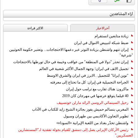
0
آراء المشاهدين
آخرالاخبار
الاکثر قراءة
زيادة متابعين انستقرام
ضبط شبكة لتبييض الاموال في ايران
إيران تتهم واشنطن بزيادة التوتر عبر دعمها الاحتجاجات... وتعتبر حكومة الحوثيين
"شرعية"
إيران تحذر "دولا في المنطقة" من عواقب وخيمة في حال تورطها بالاحتجاجات
تجميل الانف في ايران؛ وجهة الجمال الأكثر شعبية في العالم
"نوين ايرانا" للتجميل ..الابرز في ايران والشرق الاوسط
الجراحة التجميلية في إيران: كل ما تحتاج إلى معرفته
ماكرون: هناك تقارب مع ترامب حول إيران
40 فيلما يتوقع عرضها في مهرجان كان 2019
رحيل السينمائي الروسي الرائد مارلن خوتسييف
المغربي بنسالم حميش يفوز بجائزة الشيخ زايد للكتاب في الآداب
تطوير التعاون الأكاديمي بين طهران وسيول
واشنطن تحذّر بغداد من اللعبة الإيرانية «السوداء»
رئيس الأركان الإيراني يصل إلى دمشق للقيام بجولة تفقدية لـ"المستشارين
العسكريين"