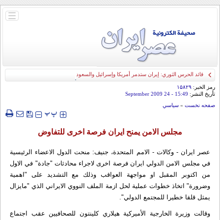
باز
و
بسته
کردن
منو
قائد الحرس الثوري: إيران ستدمر أمريكا وإسرائيل والسعودية إذا تجاوزت خطوط طهران
الحمراء
رمز الخبر:
۱۵۸۲۹
تأريخ النشر:
15:49
- 24 September 2009
صفحه نخست
»
سياسي
‍‍‍ پ
پ
مجلس الامن يمنح ايران فرصة اخرى للتفاوض
عصر ایران - وكالات - الامم المتحدة، جنيف: منحت الدول الاعضاء الرئيسية
في مجلس الامن الدولي ايران فرصة اخرى لاجراء محادثات "جادة" في الاول
من اكتوبر المقبل او مواجهة العواقب وذلك مع التشديد على "اهمية
وضرورة" اتخاذ خطوات عملية لحل ازمة الملف النووي الايراني الذي "مايزال
يمثل قلقا خطيرا للمجتمع الدولي".
وقالت وزيرة الخارجية الأميركية هيلاري كلينتون للصحافيين عقب اجتماع