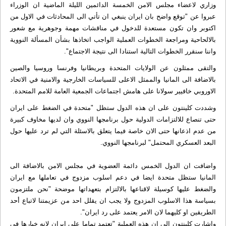
وزاري لاعضاء مجلس الامن الخمسة الدائمين الليلة الماضية ان الوزراء
عبروا عن "توقع واضح بان ايران ينبغي ان تأتي الى المحادثات في الاول من
اكتوبر وان تكون مستعدة للدخول في مناقشات مهمة وجوهرية مع شعور
بالالحاحية ومراجعة الخطوات العملية الواجب اتخاذها بشأن المسألة النووية
واننا سنقرر الخطوات التالية استنادا الى نتيجة الاجتماع".
والتقى ممثلون عن الولايات المتحدة وبريطانيا وفرنسا وروسيا والصين
بالاضافة الى المانيا والممثل الاعلى للسياسات الخارجية والامنية في الاتحاد
الاوروبي خافيير سولانا على هامش اجتماعات الجمعية العامة للامم المتحدة.
وشددت كلينتون على ان هذه الدول ستظل "متحدة في الضغط على ايران
حتى تنصاع للالتزامات الدولية حول برنامجها النووي وان لديها مخاوف كبيرة
من عدم اذعانها حتى الان خاصة فيما يتعلق بالاسئلة التي لم ترد عليها حول
البعد العسكري المحتمل" لبرنامجها النووي.
واضافت ان الدول الخمس دائمة العضوية في مجلس الامن بالاضافة الى
المانيا ستظل متحدة ايضا في دعم اسلوب مزدوج في تعاملها مع ايران
والضغط عليها كوسيلة لاقناعها بالالتزام بتعهداتها موضحة "نحن ملتزمون
بسياسة هذا الاسلوب المزدوج ولا يجب ان يقلل احد من عزيمتنا لاتباع أحد
الطريقين او كليهما لان الامر يعتمد على رد ايران".
واشارت كلينتون الى ان هذه العملية "تعتمد تماما على ايران لانه خيارها في