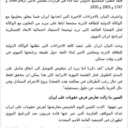
قلقا خطيرا للمجتمع الدولي كما جاء في قرارات مجلس الامن ارقام 1696 و
1747 و 1803 و 1835.
واعترف البيان بالاجراءات الاخيرة التي اتخذتها ايران فيما يتعلق بتعاونها مع
الوكالة الدولية للطاقة الذرية مشجعا اياها على مزيد من التعاون مع الوكالة
لحل القضايا العالقة التي تريد توضيحا لاستبعاد احتمالية الابعاد العسكرية
لبرنامج ايران النووي.
وحث البيان ايران على تنفيذ كافة الاجراءات التي تطلبها الوكالة الدولية
للطاقة الذرية ومجلس الامن لبناء الثقة حول طبيعة برنامجها النووي في
اقرب وقت ممكن.
وقال البيان "لقد ذكرنا اننا نريد ان نتفاوض للتوصل الى اتفاق شامل على
المدى الطويل لحل القضية النووية الايرانية لكن هذا يمكن ان يتحقق فقط
في حال رغب الطرفان في معالجة هذه القضايا بروح الاحترام المتبادل وفي
حال التزما بالبحث عن حلول مستقبلية".
الصين ما زالت تعارض فرض عقوبات على ايران
من جهتها، اكدت الصين اليوم الخميس معارضتها لفرض عقوبات على ايران
غداة المواقف الحازمة التي عبر عنها قادة غربيون ضد البرنامج النووي
لطهران في الجمعية العامة للامم المتحدة.