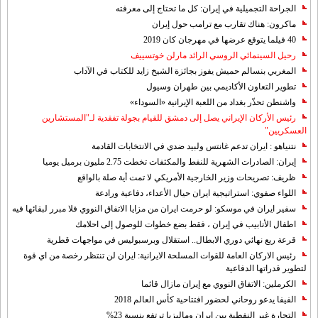
الجراحة التجميلية في إيران: كل ما تحتاج إلى معرفته
ماكرون: هناك تقارب مع ترامب حول إيران
40 فيلما يتوقع عرضها في مهرجان كان 2019
رحيل السينمائي الروسي الرائد مارلن خوتسييف
المغربي بنسالم حميش يفوز بجائزة الشيخ زايد للكتاب في الآداب
تطوير التعاون الأكاديمي بين طهران وسيول
واشنطن تحذّر بغداد من اللعبة الإيرانية «السوداء»
رئيس الأركان الإيراني يصل إلى دمشق للقيام بجولة تفقدية لـ"المستشارين
العسكريين"
نتنياهو : ايران تدعم غانتس ولبيد ضدي في الانتخابات القادمة
إيران: الصادرات الشهریة للنفط والمكثفات تخطت 2.75 مليون برميل يوميا
ظريف: تصريحات وزير الخارجية الأمريكي لا تمت أية صلة بالواقع
اللواء صفوي: استراتيجية ايران حيال الأعداء، دفاعية ورادعة
سفير ايران في موسكو: لو حرمت ايران من مزايا الاتفاق النووي فلا مبرر لبقائها فيه
اطفال الأنابيب في إيران ، فقط بضع خطوات للوصول إلى احلامك
قرعة ربع نهائي دوري الابطال.. استقلال وبرسبوليس في مواجهات قطرية
رئيس الاركان العامة للقوات المسلحة الايرانية: ايران لن تنتظر رخصة من اي قوة
لتطوير قدراتها الدفاعية
الكرملين: الاتفاق النووي مع إيران مازال قائما
الفيفا يدعو روحاني لحضور افتتاحية كأس العالم 2018
التجارة غیر النفطیة بین إیران ومالیزیا ترتفع بنسبة 23%