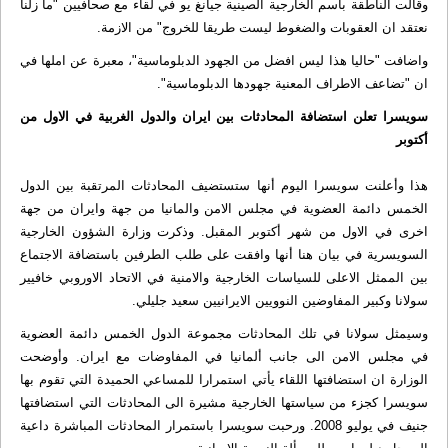
وقالت الناطقة باسم الخارجية الصينية جيانغ يو في لقاء مع صحافيين "ما زلنا
نعتقد ان العقوبات والضغوط ليست طريقا للخروج" من الازمة.
واضافت "حاليا هذا ليس افضل من الجهود الدبلوماسية"، معبرة عن املها في
ان "تضاعف الاطراف المعنية جهودها الدبلوماسية".
سويسرا تعلن استضافة المحادثات بين ايران والدول الغربية في الاول من
أكتوبر
هذا وأعلنت سويسرا اليوم أنها ستستضيف المحادثات المرتقبة بين الدول
الخمس دائمة العضوية في مجلس الامن والمانيا من جهة وايران من جهة
اخرى في الاول من شهر أكتوبر المقبل. وذكرت وزارة الشؤون الخارجية
السويسرية في بيان هنا أنها وافقت على طلب الطرفين باستضافة الاجتماع
بين الممثل الاعلى للسياسات الخارجية والامنية في الاتحاد الاوروبي خافيير
سولانا وكبير المفاوضين النوويين الايرانيين سعيد جليلي.
وسيمثل سولانا في تلك المحادثات مجموعة الدول الخمس دائمة العضوية
في مجلس الامن الى جانب ألمانيا في المفاوضات مع ايران. وأوضحت
الوزارة ان استضافتها اللقاء يأتي استمرارا للمساعي الحميدة التي تقوم بها
سويسرا كجزء من سياستها الخارجية مشيرة الى المحادثات التي استضافتها
جنيف في يوليو 2008. ورحبت سويسرا باستمرار المحادثات المباشرة داعية